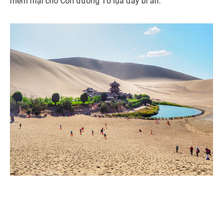
mềm mại cho Con đường Tơ lụa đầy bí ẩn.