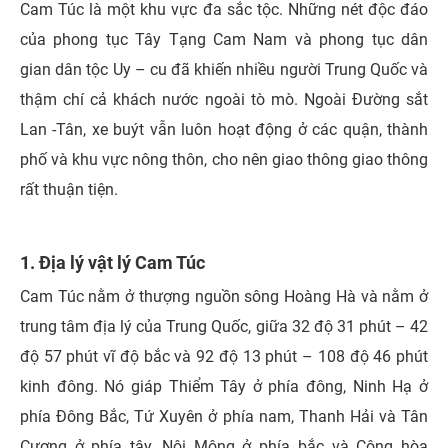
Cam Túc là một khu vực đa sắc tộc. Những nét độc đáo
của phong tục Tây Tạng Cam Nam và phong tục dân
gian dân tộc Uy – cu đã khiến nhiều người Trung Quốc và
thậm chí cả khách nước ngoài tò mò.
Ngoài Đường sắt
Lan -Tân, xe buýt vẫn luôn hoạt động ở các quận, thành
phố và khu vực nông thôn, cho nên giao thông giao thông
rất thuận tiện.
1. Địa lý vật lý Cam Túc
Cam Túc nằm ở thượng nguồn sông Hoàng Hà và nằm ở
trung tâm địa lý của Trung Quốc, giữa 32 độ 31 phút – 42
độ 57 phút vĩ độ bắc và 92 độ 13 phút – 108 độ 46 phút
kinh đông. Nó giáp Thiểm Tây ở phía đông, Ninh Hạ ở
phía Đông Bắc, Tứ Xuyên ở phía nam, Thanh Hải và Tân
Cương ở phía tây, Nội Mông ở phía bắc và Cộng hòa