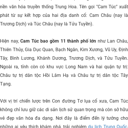
nền văn hóa truyền thống Trung Hoa. Tên gọi "Cam Túc" xuất
phát từ sự kết hợp của hai địa danh cổ: Cam Châu (nay là
Trương Dịch) và Túc Châu (nay là Tửu Tuyền).
Hiện nay,
Cam Túc bao gồm 11 thành phố lớn
như Lan Châu
Thiên Thủy, Gia Dục Quan, Bạch Ngân, Kim Xương, Vũ Uy, Định
Tây, Bình Lương, Khánh Dương, Trương Dịch, và Tửu Tuyền.
Ngoài ra, tỉnh còn có khu vực Long Nam và hai quận tự trị:
Châu tự trị dân tộc Hồi Lâm Hạ và Châu tự trị dân tộc Tây
Tạng.
Với vị trí chiến lược trên Con đường Tơ lụa cổ xưa, Cam Túc
không chỉ lưu giữ các di sản lịch sử quan trọng mà còn sở hữu
vẻ đẹp văn hóa đa dạng. Nơi đây là điểm đến lý tưởng cho
những ai yêu thích khám phá, trải nghiệm
du lịch Trung Quốc