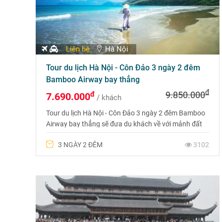
Liên hệ
Hà Nội
Tour du lịch Hà Nội - Côn Đảo 3 ngày 2 đêm
Bamboo Airway bay thẳng
đ
đ
9.850.000
7.690.000
/ khách
Tour du lịch Hà Nội - Côn Đảo 3 ngày 2 đêm Bamboo
Airway bay thẳng sẽ đưa du khách về với mảnh đất
lịch sử nơi ghi dấu ấn một thời. Cho tới nay mặc dù
3 NGÀY 2 ĐÊM
3102
chiến tranh đã lùi xa nhưng mảnh đất ấy - một Côn
Đảo kiên trung với những điểm son hào hùng, chói
lọi…