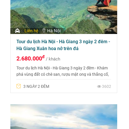
Liên hệ
Hà Nội
Tour du lịch Hà Nội - Hà Giang 3 ngày 2 đêm -
Hà Giang Xuân hoa nở trên đá
đ
2.680.000
/ khách
Tour du lịch Hà Nội - Hà Giang 3 ngày 2 đêm - Khám
phá vùng đất có chè san, rượu mật ong và thắng cố,
xứ sở của đào phai. Liên hệ 0975 6999 88 để được tư
3 NGÀY 2 ĐÊM
3602
vấn.