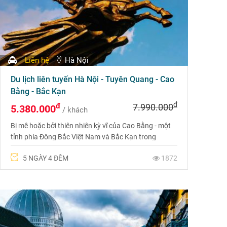
Liên hệ
Hà Nội
Du lịch liên tuyến Hà Nội - Tuyên Quang - Cao
Bằng - Bắc Kạn
đ
đ
7.990.000
5.380.000
/ khách
Bị mê hoặc bởi thiên nhiên kỳ vĩ của Cao Bằng - một
tỉnh phía Đông Bắc Việt Nam và Bắc Kạn trong
chuyến du lịch 5 ngày, bạn chắc chắn sẽ choáng
5 NGÀY 4 ĐÊM
1872
ngợp trước vẻ đẹp tuyệt vời của thiên nhiên, bữa ăn
truyền thống ngon miệng được chế biến từ các
nguyên liệu trong vùng và những người chân chính
với sự thân thiện nồng hậu.