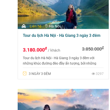
Liên hệ
Hà Nội
Tour du lịch Hà Nội - Hà Giang 3 ngày 3 đêm
đ
đ
3.850.000
3.180.000
/ khách
Tour du lịch Hà Nội - Hà Giang 3 ngày 3 đêm với
những khúc đường đèo đầy ấn tượng, bởi những
mùa hoa nở đẹp, những bản làng yên bình hay
3 NGÀY 3 ĐÊM
3297
những phiên chợ rực rỡ sắc màu