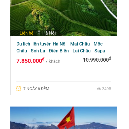
Liên hệ
Hà Nội
Du lịch liên tuyến Hà Nội - Mai Châu - Mộc
Châu - Sơn La - Điện Biên - Lai Châu - Sapa -
Hạ Long
đ
đ
10.990.000
7.850.000
/ khách
7 NGÀY 6 ĐÊM
2495