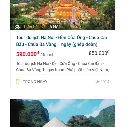
Liên hệ
Hà Nội
Tour du lịch Hà Nội - Đền Cửa Ông - Chùa Cái
Bầu - Chùa Ba Vàng 1 ngày (ghép đoàn)
đ
đ
850.000
590.000
/ khách
Tour du lịch Hà Nội - Đền Cửa Ông - Chùa Cái Bầu -
Chùa Ba Vàng 1 ngày Khám Phá phật giáo Việt Nam,
Những địa điểm tâm Linh Thiêng như Chùa Ba Vàng,
TRONG NGÀY
2914
Chùa Cái Bầu, Chùa Ba Vàng