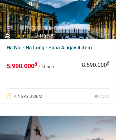
Liên hệ
Hà Nội
Hà Nội - Hạ Long - Sapa 4 ngày 4 đêm
đ
đ
8.590.000
5.990.000
/ khách
4 NGÀY 3 ĐÊM
1531