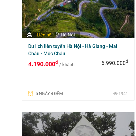
Liên hệ
Hà Nội
Du lịch liên tuyến Hà Nội - Hà Giang - Mai
Châu - Mộc Châu
đ
đ
6.990.000
4.190.000
/ khách
5 NGÀY 4 ĐÊM
1941