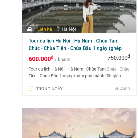
Liên hệ
Hà Nội
Tour du lịch Hà Nội - Hà Nam - Chùa Tam
Chúc - Chùa Tiên - Chùa Bầu 1 ngày (ghép
đoàn)
đ
đ
750.000
600.000
/ khách
Tour du lịch Hà Nội - Hà Nam - Chùa Tam Chúc - Chùa
Tiên - Chùa Bầu 1 ngày khám phá mảnh đất giàu
truyền thống văn hóa của Đồng bằng sông Hồng.
TRONG NGÀY
4609
Nơi đây không chỉ được thiên nhiên ưu ái ban tặng
những danh thắng non xanh nước biếc tuyệt đẹp mà
còn rất nhiều di tích văn hóa linh thiêng