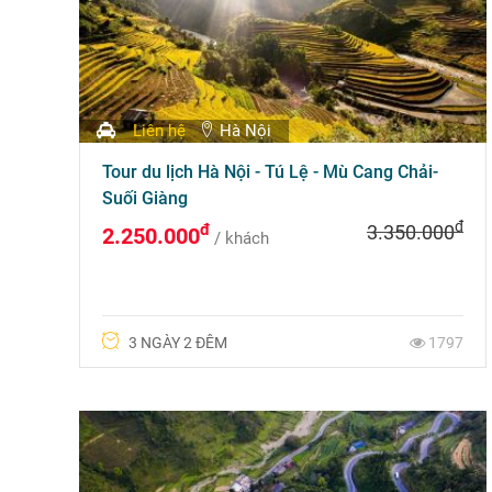
Liên hệ
Hà Nội
Tour du lịch Hà Nội - Tú Lệ - Mù Cang Chải-
Suối Giàng
đ
đ
3.350.000
2.250.000
/ khách
3 NGÀY 2 ĐÊM
1797