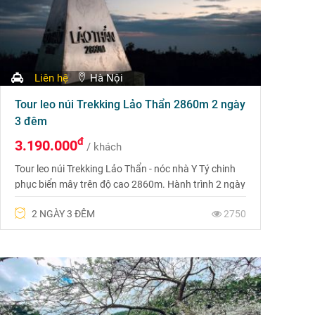
Liên hệ
Hà Nội
Tour leo núi Trekking Lảo Thẩn 2860m 2 ngày
3 đêm
đ
3.190.000
/ khách
Tour leo núi Trekking Lảo Thẩn - nóc nhà Y Tý chinh
phục biển mây trên độ cao 2860m. Hành trình 2 ngày
3 đêm từ Hà Nội sẽ mang đến cho các bạn một trải
2 NGÀY 3 ĐÊM
2750
nghiệm khó quên với khung cảnh tuyệt vời của mây
và núi rừng