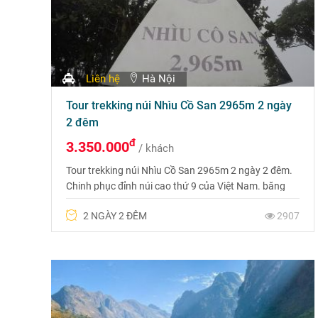
Liên hệ
Hà Nội
Tour trekking núi Nhìu Cồ San 2965m 2 ngày
2 đêm
đ
3.350.000
/ khách
Tour trekking núi Nhìu Cồ San 2965m 2 ngày 2 đêm.
Chinh phục đỉnh núi cao thứ 9 của Việt Nam. băng
qua những rừng trúc, rừng nguyên sinh, vượt qua
2 NGÀY 2 ĐÊM
2907
vách đá, bám dọc theo khe suối với những viên đá
ẩm ướt đầy rêu phòng trơn trượt nhưng bù lại cảnh
sắc thiên nhiên tuyệt đẹp và hoang sơ