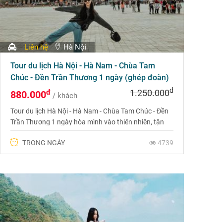
Liên hệ
Hà Nội
Tour du lịch Hà Nội - Hà Nam - Chùa Tam
Chúc - Đền Trần Thương 1 ngày (ghép đoàn)
đ
đ
1.250.000
880.000
/ khách
Tour du lịch Hà Nội - Hà Nam - Chùa Tam Chúc - Đền
Trần Thương 1 ngày hòa mình vào thiên nhiên, tận
hưởng không gian tươi đẹp và tận hưởng những đặc
TRONG NGÀY
4739
sản độc đáo