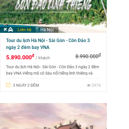
Liên hệ
Hà Nội
Tour du lịch Hà Nội - Sài Gòn - Côn Đảo 3
ngày 2 đêm bay VNA
đ
đ
8.990.000
5.890.000
/ khách
Tour du lịch Hà Nội - Sài Gòn - Côn Đảo 3 ngày 2 đêm
bay VNA Viếng mộ cô Sáu nổi tiếng linh thiêng và
huyền bí. Đây là nghĩa trang duy nhất có phong tục
3 NGÀY 2 ĐÊM
2974
viếng vào lúc 23 giờ trở đi. Ai đến Côn Đảo cũng từng
đến đây vào giữa đêm để nguyện cầu công việc kinh
doanh được thuận lợi.