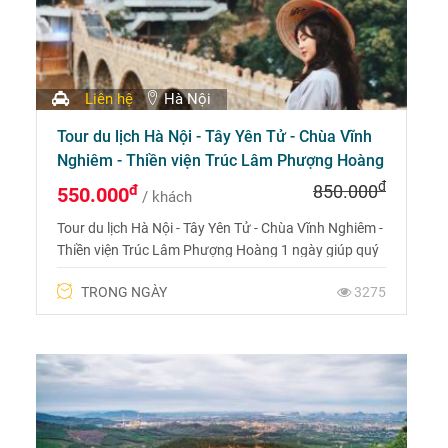
Liên hệ
Hà Nội
Tour du lịch Hà Nội - Tây Yên Tử - Chùa Vĩnh
Nghiêm - Thiền viện Trúc Lâm Phượng Hoàng
1 ngày
đ
đ
850.000
550.000
/ khách
Tour du lịch Hà Nội - Tây Yên Tử - Chùa Vĩnh Nghiêm -
Thiền viện Trúc Lâm Phượng Hoàng 1 ngày giúp quý
khách tìm thấy những khoảnh khắc thanh tịnh, thư
TRONG NGÀY
3275
thái và cầu mong một năm bình an và may mắn