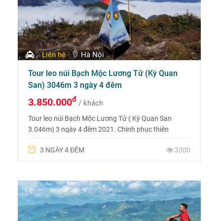
Liên hệ
Hà Nội
Tour leo núi Bạch Mộc Lương Tử (Kỳ Quan
San) 3046m 3 ngày 4 đêm
đ
3.850.000
/ khách
Tour leo núi Bạch Mộc Lương Tử ( Kỳ Quan San
3.046m) 3 ngày 4 đêm 2021. Chinh phục thiên
đường trên mây ở độ cao 3046m, cả không gian trên
3 NGÀY 4 ĐÊM
3300
dãy Bạch Mộc Lương Tử chỉ toàn mây trắng xóa,
bồng bềnh như những đợt sóng ôm lấy những đỉnh
núi nhô lên giữa đại ngàn Tây Bắc