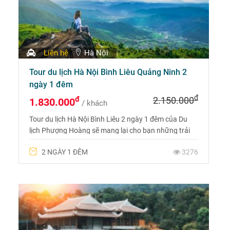
Liên hệ
Hà Nội
Tour du lịch Hà Nội Bình Liêu Quảng Ninh 2
ngày 1 đêm
đ
đ
2.150.000
1.830.000
/ khách
Tour du lịch Hà Nội Bình Liêu 2 ngày 1 đêm của Du
lịch Phượng Hoàng sẽ mang lại cho bạn những trải
nghiệm thú vị với những cung đường biên giới nở
2 NGÀY 1 ĐÊM
3276
trắng hoa lau.