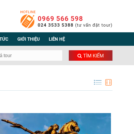
0969 566 598
024 3533 5388
(tư vấn đặt tour)
 TỨC
GIỚI THIỆU
LIÊN HỆ
TÌM KIẾM