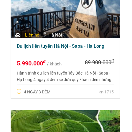
Liên hệ
Hà Nội
Du lịch liên tuyến Hà Nội - Sapa - Hạ Long
đ
đ
89.900.000
5.990.000
/ khách
Hành trình du lịch liên tuyến Tây Bắc Hà Nội - Sapa -
Hạ Long 4 ngày 4 đêm sẽ đưa quý khách đến những
điểm đến gần như nổi bật của miền Bắc Việt Nam.
4 NGÀY 3 ĐÊM
1715
Trong 4 ngày, quý khách sẽ có cơ hội khám phá
những địa điểm nổi bật của miền Bắc Việt Nam. Bắt
đầu từ thủ đô Hà Nội, bạn sẽ có một chuyến tham
quan nhanh chóng quanh thành phố, nơi bạn có thể
tìm hiểu rất nhiều về lịch sử và văn hóa hàng nghìn
năm của thành phố tuyệt vời này.