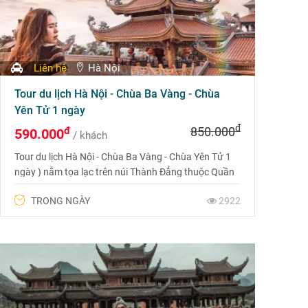
Liên hệ
Hà Nội
Tour du lịch Hà Nội - Chùa Ba Vàng - Chùa
Yên Tử 1 ngày
đ
đ
850.000
590.000
/ khách
Tour du lịch Hà Nội - Chùa Ba Vàng - Chùa Yên Tử 1
ngày ) nằm tọa lạc trên núi Thành Đẳng thuộc Quần
thể của Thiền phái Trúc Lâm Yên Tử - một phái thiền
TRONG NGÀY
2922
lớn nhất và độc tôn của nước ta do Phật hoàng Trần
Nhân Tông đắc pháp ý chỉ thiền sáng lập