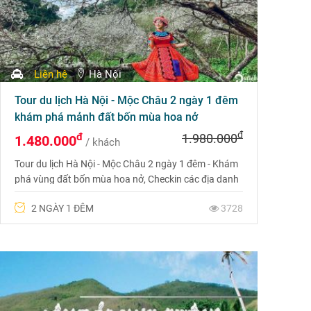
Liên hệ
Hà Nội
Tour du lịch Hà Nội - Mộc Châu 2 ngày 1 đêm
khám phá mảnh đất bốn mùa hoa nở
đ
đ
1.980.000
1.480.000
/ khách
Tour du lịch Hà Nội - Mộc Châu 2 ngày 1 đêm - Khám
phá vùng đất bốn mùa hoa nở, Checkin các địa danh
nổi tiếng: Happy Land, đồi chè Mộc Châu, thác Dải
2 NGÀY 1 ĐÊM
3728
Yếm,...