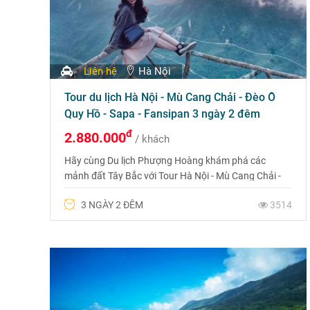
Liên hệ
Hà Nội
Tour du lịch Hà Nội - Mù Cang Chải - Đèo Ô
Quy Hồ - Sapa - Fansipan 3 ngày 2 đêm
đ
2.880.000
/ khách
Hãy cùng Du lịch Phượng Hoàng khám phá các
mảnh đất Tây Bắc với Tour Hà Nội - Mù Cang Chải -
Đèo Ô Quy Hồ - Sapa - Fansipan 3 ngày 2 đêm nhé!
3 NGÀY 2 ĐÊM
3514