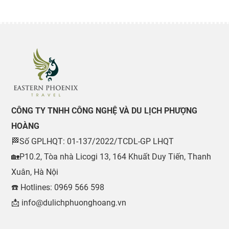
CÔNG TY TNHH CÔNG NGHỆ VÀ DU LỊCH PHƯỢNG
HOÀNG
🏁Số GPLHQT: 01-137/2022/TCDL-GP LHQT
🏡P10.2, Tòa nhà Licogi 13, 164 Khuất Duy Tiến, Thanh
Xuân, Hà Nội
☎️ Hotlines: 0969 566 598
📩 info@dulichphuonghoang.vn