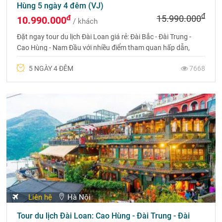
Hùng 5 ngày 4 đêm (VJ)
đ
đ
15.990.000
10.990.000
/ khách
Đặt ngay tour du lịch Đài Loan giá rẻ: Đài Bắc - Đài Trung -
Cao Hùng - Nam Đầu với nhiều điểm tham quan hấp dẫn,
ngắm hoa anh đào với nhiều ưu đãi chỉ có tại Phượng Hoàng
5 NGÀY 4 ĐÊM
7668
Tours. Hotline: 0975 699 988
Liên hệ
Hà Nội
Tour du lịch Đài Loan: Cao Hùng - Đài Trung - Đài