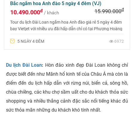
Bắc ngắm hoa Anh đào 5 ngày 4 đêm (VJ)
đ
đ
15.990.000
10.490.000
/ khách
Tour du lịch Đài Loan ngắm hoa Anh đào giá rẻ 5 ngày 4 đêm
bay Vietjet với nhiều ưu đãi hấp dẫn chỉ có tại Phượng Hoàng
Tour
5 NGÀY 4 ĐÊM
6972
Du lịch Đài Loan
:
Hòn đảo xinh đẹp Đài Loan không chỉ
được biết đến như Mãnh hổ kinh tế của Châu Á mà còn là
điểm đến du lịch hấp dẫn với rừng núi, biển cả, sông hồ,
chùa chiềng, các khu chợ sầm uất cho du khách thỏa sức
shopping và nhiều thắng cảnh đặc sắc nổi tiếng khác đủ
sức thỏa mãn những du khách khó tính nhất.