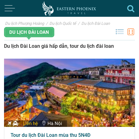
Du lịch Phượng Hoàng
/
Du lịch Quốc tế
/
Du lịch Đài Loan
DU LỊCH ĐÀI LOAN
Du lịch Đài Loan giá hấp dẫn, tour du lịch đài loan
Liên hệ
Hà Nội
Tour du lịch Đài Loan mùa thu 5N4Đ