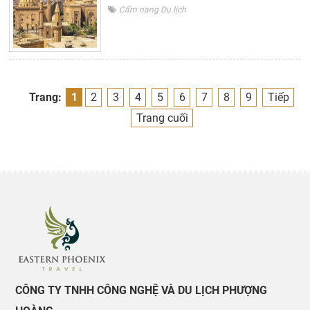
Cẩm nang Du lịch
Trang:
1
2
3
4
5
6
7
8
9
Tiếp
Trang cuối
CÔNG TY TNHH CÔNG NGHỆ VÀ DU LỊCH PHƯỢNG