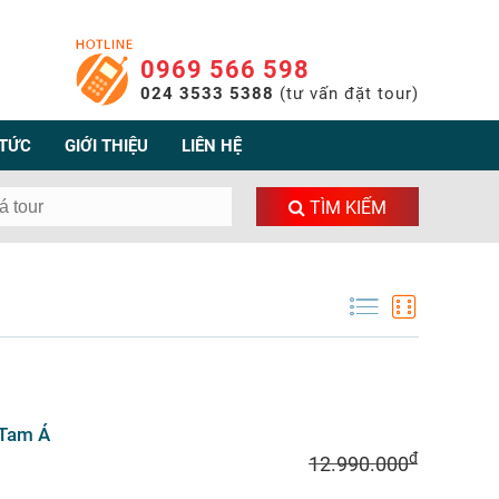
0969 566 598
024 3533 5388
(tư vấn đặt tour)
 TỨC
GIỚI THIỆU
LIÊN HỆ
TÌM KIẾM
 Tam Á
đ
12.990.000