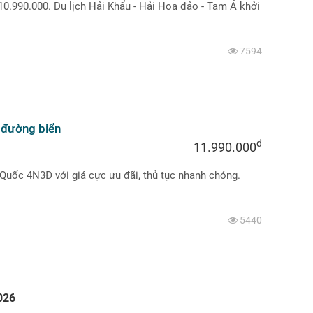
0.990.000. Du lịch Hải Khẩu - Hải Hoa đảo - Tam Á khởi
7594
 đường biển
đ
11.990.000
ốc 4N3Đ với giá cực ưu đãi, thủ tục nhanh chóng.
5440
026