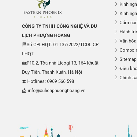
Kinh ngh
Kinh ngh
Cẩm nang
CÔNG TY TNHH CÔNG NGHỆ VÀ DU
Hành trì
LỊCH PHƯỢNG HOÀNG
Văn hóa
🏁Số GPLHQT: 01-137/2022/TCDL-GP
Combo n
LHQT
Sitemap
🏡P10.2, Tòa nhà Licogi 13, 164 Khuất
Điều kho
Duy Tiến, Thanh Xuân, Hà Nội
Chính sá
☎️ Hotlines: 0969 566 598
📩 info@dulichphuonghoang.vn