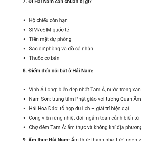
7. Đi Hải Nam cần chuẩn bị gì?
Hộ chiếu còn hạn
SIM/eSIM quốc tế
Tiền mặt dự phòng
Sạc dự phòng và đồ cá nhân
Thuốc cơ bản
8. Điểm đến nổi bật ở Hải Nam:
Vịnh Á Long: biển đẹp nhất Tam Á, nước trong xa
Nam Sơn: trung tâm Phật giáo với tượng Quan Â
Hải Hoa Đảo: tổ hợp du lịch – giải trí hiện đại
Công viên rừng nhiệt đới: ngắm toàn cảnh biển từ 
Chợ đêm Tam Á: ẩm thực và không khí địa phươn
9. Ẩm thự​c Hải Nam:
Ẩm thực thanh nhẹ, tươi ngon v