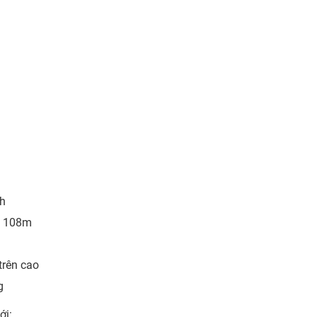
nh
m 108m
trên cao
g
ới: