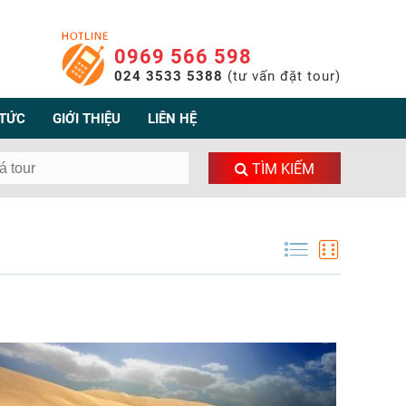
0969 566 598
024 3533 5388
(tư vấn đặt tour)
 TỨC
GIỚI THIỆU
LIÊN HỆ
TÌM KIẾM