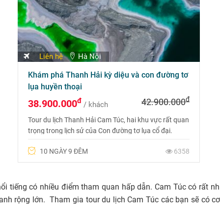
Liên hệ
Hà Nội
Khám phá Thanh Hải kỳ diệu và con đường tơ
lụa huyền thoại
đ
đ
42.900.000
38.900.000
/ khách
Tour du lịch Thanh Hải Cam Túc, hai khu vực rất quan
trọng trong lịch sử của Con đường tơ lụa cổ đại.
Hành trình được chọn lọc và độc đáo nhất cho năm
10 NGÀY 9 ĐÊM
6358
2024. Liên hệ ngay với Du Lịch Phượng Hoàng để
được tư vấn. Hotline: 0975 699 988
nổi tiếng có nhiều điểm tham quan hấp dẫn. Cam Túc có rất nh
nh rộng lớn. Tham gia tour du lịch Cam Túc các bạn sẽ có c