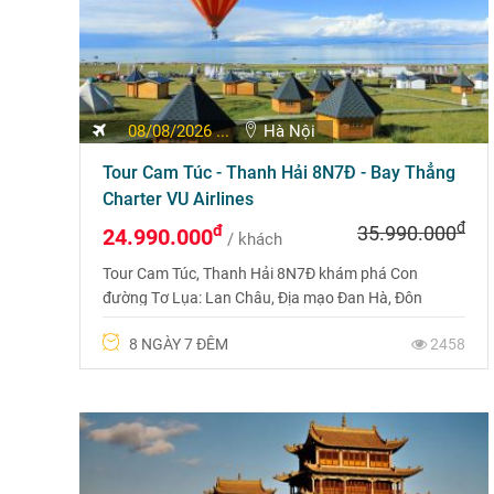
08/08/2026 ...
Hà Nội
Tour Cam Túc - Thanh Hải 8N7Đ - Bay Thẳng
Charter VU Airlines
đ
đ
35.990.000
24.990.000
/ khách
Tour Cam Túc, Thanh Hải 8N7Đ khám phá Con
đường Tơ Lụa: Lan Châu, Địa mạo Đan Hà, Đôn
Hoàng, Hang Mạc Cao, Hồ muối Chaka, Hồ Thanh
8 NGÀY 7 ĐÊM
2458
Hải. Bay thẳng Charter VU Airlines.