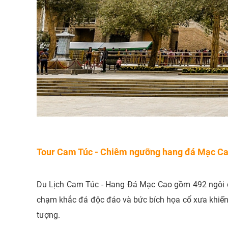
Tour Cam Túc - Chiêm ngưỡng hang đá Mạc C
Du Lịch Cam Túc - Hang Đá Mạc Cao gồm 492 ngôi đ
chạm khắc đá độc đáo và bức bích họa cổ xưa khiến
tượng.