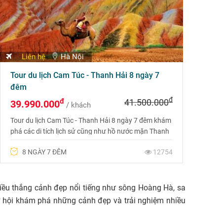
Liên hệ
Hà Nội
Tour du lịch Cam Túc - Thanh Hải 8 ngày 7
đêm
đ
đ
41.500.000
39.990.000
/ khách
Tour du lịch Cam Túc - Thanh Hải 8 ngày 7 đêm khám
phá các di tích lịch sử cũng như hồ nước mặn Thanh
Hải lớn nhất trên cao nguyên Tây Tạng. Liên hệ ngay
8 NGÀY 7 ĐÊM
12754
Du lịch Phượng Hoàng để được tư vấn Miễn Phí nhé
iều thắng cảnh đẹp nổi tiếng như sông Hoàng Hà, sa
ơ hội khám phá những cảnh đẹp và trải nghiệm nhiều