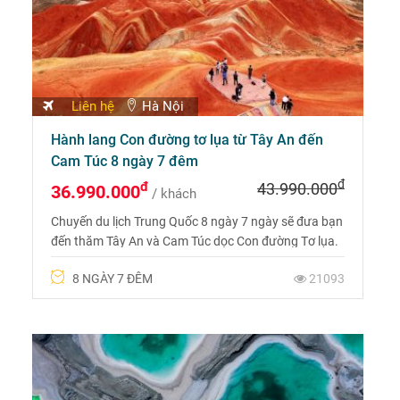
Liên hệ
Hà Nội
Hành lang Con đường tơ lụa từ Tây An đến
Cam Túc 8 ngày 7 đêm
đ
đ
43.990.000
36.990.000
/ khách
Chuyến du lịch Trung Quốc 8 ngày 7 ngày sẽ đưa bạn
đến thăm Tây An và Cam Túc dọc Con đường Tơ lụa.
Gọi ngay 0975 699 988 để được tư vấn và có giá tốt
8 NGÀY 7 ĐÊM
21093
nhất.