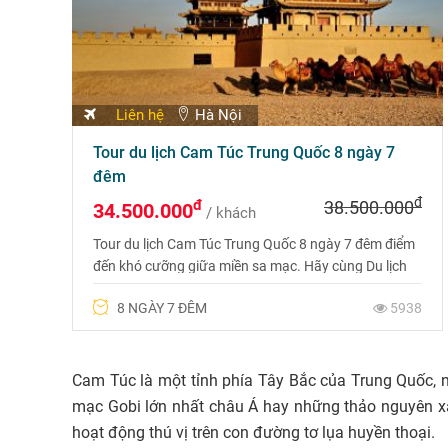
Liên hệ
Hà Nội
Tour du lịch Cam Túc Trung Quốc 8 ngày 7
đêm
đ
đ
38.500.000
34.500.000
/ khách
Tour du lịch Cam Túc Trung Quốc 8 ngày 7 đêm điểm
đến khó cưỡng giữa miền sa mạc. Hãy cùng Du lịch
Phượng Hoàng trải nghiệm chuyến đi hấp dẫn này
8 NGÀY 7 ĐÊM
5938
với giá ưu đãi nhất nhé
Cam Túc là một tỉnh phía Tây Bắc của Trung Quốc, 
mạc Gobi lớn nhất châu Á hay những thảo nguyên xa
hoạt động thú vị trên con đường tơ lụa huyền thoại.