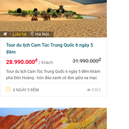
Liên hệ
Hà Nội
Tour du lịch Cam Túc Trung Quốc 6 ngày 5
đêm
đ
đ
31.990.000
28.990.000
/ khách
Tour du lịch Cam Túc Trung Quốc 6 ngày 5 đêm khám
phá Đôn Hoàng - hòn đảo xanh cô đơn giữa sa mạc
khô cằn và Công viên địa chất quốc gia Đan Hà
6 NGÀY 5 ĐÊM
8585
Trương Dịch là một công viên địa chất gần thành phố
Trương Dịch, tỉnh Cam Túc phía tây bắc của Trung
Quốc