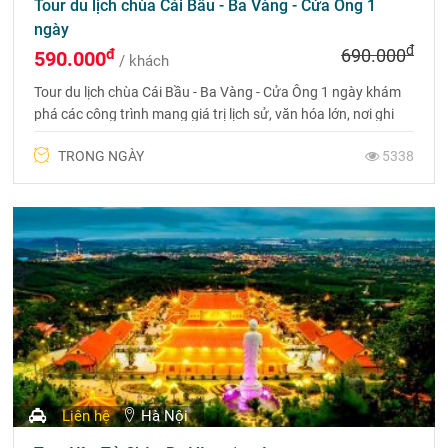
Tour du lịch chùa Cái Bầu - Ba Vàng - Cửa Ông 1
ngày
đ
đ
690.000
590.000
/ khách
Tour du lịch chùa Cái Bầu - Ba Vàng - Cửa Ông 1 ngày khám
phá các công trình mang giá trị lịch sử, văn hóa lớn, nơi ghi
dấu nhiều chiến công hiển hách của cha ông ta nơi cửa ải
TRONG NGÀY
5338
vùng Đông Bắc của Tổ quốc.
Liên hệ
Hà Nội