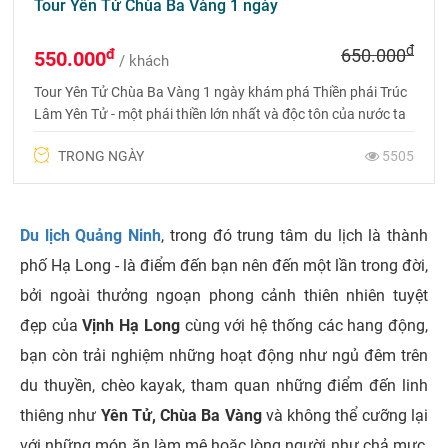
Tour Yên Tử Chùa Ba Vàng 1 ngày
đ
đ
650.000
550.000
/ khách
Tour Yên Tử Chùa Ba Vàng 1 ngày khám phá Thiền phái Trúc
Lâm Yên Tử - một phái thiền lớn nhất và độc tôn của nước ta
do Phật hoàng Trần Nhân Tông đắc pháp ý chỉ thiền sáng lập
TRONG NGÀY
5505
Du lịch Quảng Ninh
, trong đó trung tâm du lịch là thành
phố Hạ Long - là điểm đến bạn nên đến một lần trong đời,
bởi ngoài thưởng ngoạn phong cảnh thiên nhiên tuyệt
đẹp của
Vịnh Hạ Long
cùng với hệ thống các hang động,
bạn còn trải nghiệm những hoạt động như ngủ đêm trên
du thuyền, chèo kayak, tham quan những điểm đến linh
thiêng như
Yên Tử, Chùa Ba Vàng
và không thể cưỡng lại
với những món ăn làm mê hoặc lòng người như chả mực,