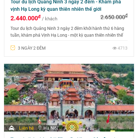
Tour du lịch Quảng Ninh 3 ngày 2 đêm - Khám phá
vịnh Hạ Long kỳ quan thiên nhiên thế giới
đ
đ
2.650.000
2.440.000
/ khách
Tour du lịch Quảng Ninh 3 ngày 2 đêm khởi hành thứ 6 hàng
tuần, khám phá Vịnh Hạ Long - một kỳ quan thiên nhiên thế
giới với hàng ngàn đảo đá nhấp nhô, ẩn hiện trên sóng nước
3 NGÀY 2 ĐÊM
4713
Liên hệ
Hà Nội