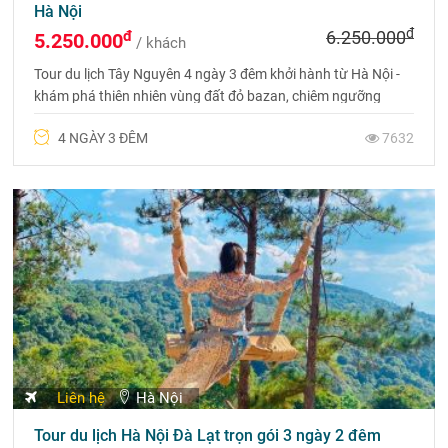
Hà Nội
đ
đ
6.250.000
5.250.000
/ khách
Tour du lịch Tây Nguyên 4 ngày 3 đêm khởi hành từ Hà Nội -
khám phá thiên nhiên vùng đất đỏ bazan, chiêm ngưỡng
những công trình kiến trúc bậc nhất Việt Nam. Liên hệ đặt
4 NGÀY 3 ĐÊM
7632
tour 0975 699 988
Liên hệ
Hà Nội
Tour du lịch Hà Nội Đà Lạt trọn gói 3 ngày 2 đêm