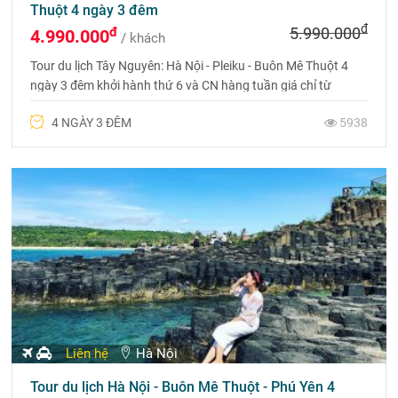
Thuột 4 ngày 3 đêm
đ
đ
5.990.000
4.990.000
/ khách
Tour du lịch Tây Nguyên: Hà Nội - Pleiku - Buôn Mê Thuột 4
ngày 3 đêm khởi hành thứ 6 và CN hàng tuần giá chỉ từ
4.990.000đ. Liên hệ đặt tour 0975 699 988 để được tư vấn và
4 NGÀY 3 ĐÊM
5938
nhận ngay ưu đãi từ Du lịch Phượng Hoàng
Liên hệ
Hà Nội
Tour du lịch Hà Nội - Buôn Mê Thuột - Phú Yên 4