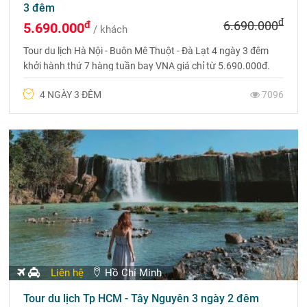
3 đêm
đ
đ
6.690.000
5.690.000
/ khách
Tour du lịch Hà Nội - Buôn Mê Thuột - Đà Lạt 4 ngày 3 đêm
khởi hành thứ 7 hàng tuần bay VNA giá chỉ từ 5.690.000đ.
Liên hệ ngay 0975 699 988 để được tư vấn hoàn toàn miễn
4 NGÀY 3 ĐÊM
7096
phí
Liên hệ
Hồ Chí Minh
Tour du lịch Tp HCM - Tây Nguyên 3 ngày 2 đêm