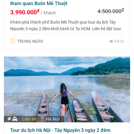
tham quan Buôn Mê Thuột
đ
đ
4.500.000
3.990.000
/ khách
Khám phá thành phố Buôn Mê Thuột qua tour du lịch Tây
Nguyên 3 ngày 2 đêm khởi hành từ Tp HCM. Liên hệ đặt tour
ngay để nhận được nhiều ưu đãi hấp dẫn nhé. Hotline 0975
TRONG NGÀY
5414
699 988
Liên hệ
Hà Nội
Tour du lịch Hà Nội - Tây Nguyên 3 ngày 2 đêm