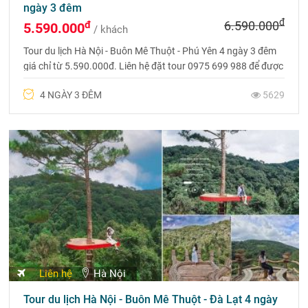
ngày 3 đêm
đ
đ
6.590.000
5.590.000
/ khách
Tour du lịch Hà Nội - Buôn Mê Thuột - Phú Yên 4 ngày 3 đêm
giá chỉ từ 5.590.000đ. Liên hệ đặt tour 0975 699 988 để được
tư vấn hoàn toàn miễn phí và nhận ngay ưu đãi từ Du lịch
4 NGÀY 3 ĐÊM
5629
Phượng Hoàng nhé
Liên hệ
Hà Nội
Tour du lịch Hà Nội - Buôn Mê Thuột - Đà Lạt 4 ngày