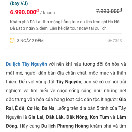
(bay VJ)
đ
đ
7.990.000
6.990.000
/ khách
Khám phá Đà Lạt thơ mộng bằng tour du lịch trọn gói Hà Nội
Đà Lạt 3 ngày 2 đêm. Liên hệ đặt tour ngay tại Du lịch
Phượng Hoàng để nhận được nhiều ưu đãi hơn vào tháng 7
3 NGÀY 2 ĐÊM
7363
này nhé. Hotline 09756 999 88
Du lịch Tây Nguyên
với nền khí hậu tương đối ôn hòa và
mát mẻ, người dân bản địa chân chất, mộc mạc và thân
thiện. Đến với vùng đất
Tây Nguyên
, bạn sẽ có cơ hội trải
nghiệm và tìm hiểu về cuộc sống cũng như những nét
đặc trưng văn hóa của hàng loạt các dân tộc ít người:
Gia
Rai, Ê đê, Cơ Ho, Ba Na
,...sống trên địa bàn 5 tỉnh của Tây
Nguyên là
Gia Lai, Đăk Lăk, Đăk Nông, Kon Tum
và
Lâm
Đồng
. Hãy cùng
Du lịch Phượng Hoàng
khám phá và tìm