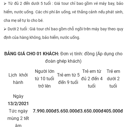
⮚
Từ đủ 2 đến dưới 5 tuổi : Giá tour chỉ bao gồm vé máy bay, bảo
hiểm, nước uống. Các chi phí ăn uống, vé thắng cảnh nếu phát sinh,
cha mẹ sẽ tự lo cho bé.
⮚
Dưới 2 tuổi : Giá tour chỉ bao gồm chỗ ngồi trên máy bay theo quy
định của hàng không, bảo hiểm, nước uống.
BẢNG GIÁ CHO 01 KHÁCH:
Đơn vị tính: đồng (Áp dụng cho
đoàn ghép khách)
Người lớn
Trẻ em từ
Trẻ em
Lịch khởi
Trẻ em từ 5
từ 10 tuổi
đủ 2 đến 4
dưới 2
hành
đến 9 tuổi
trở lên
tuổi
tuổi
Ngày
13/2/2021
Tức ngày
7.990.000đ
5.650.000đ
3.650.000đ
405.000đ
mùng 2 tết
âm