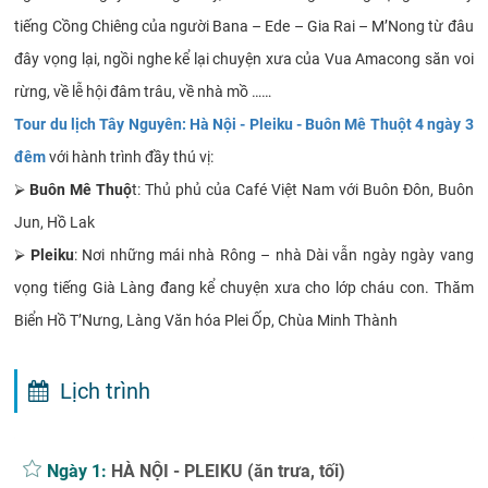
tiếng Cồng Chiêng của người Bana – Ede – Gia Rai – M’Nong từ đâu
đây vọng lại, ngồi nghe kể lại chuyện xưa của Vua Amacong săn voi
rừng, về lễ hội đâm trâu, về nhà mồ ……
Tour du lịch Tây Nguyên: Hà Nội - Pleiku - Buôn Mê Thuột 4 ngày 3
đêm
với hành trình đầy thú vị:
⮚
Buôn Mê Thuộ
t: Thủ phủ của Café Việt Nam với Buôn Đôn, Buôn
Jun, Hồ Lak
⮚
Pleiku
: Nơi những mái nhà Rông – nhà Dài vẫn ngày ngày vang
vọng tiếng Già Làng đang kể chuyện xưa cho lớp cháu con. Thăm
Biển Hồ T’Nưng, Làng Văn hóa Plei Ốp, Chùa Minh Thành
Lịch trình
Ngày 1:
HÀ NỘI - PLEIKU (ăn trưa, tối)