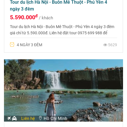
Tour du lịch Hà Nội - Buôn Mê Thuột - Phú Yên 4
ngày 3 đêm
đ
5.590.000
/ khách
Tour du lịch Hà Nội - Buôn Mê Thuột - Phú Yên 4 ngày 3 đêm
giá chỉ từ 5.590.000đ. Liên hệ đặt tour 0975 699 988 để
được tư vấn hoàn toàn miễn phí và nhận ngay ưu đãi từ Du
4 NGÀY 3 ĐÊM
5629
lịch Phượng Hoàng nhé
Liên hệ
Hồ Chí Minh