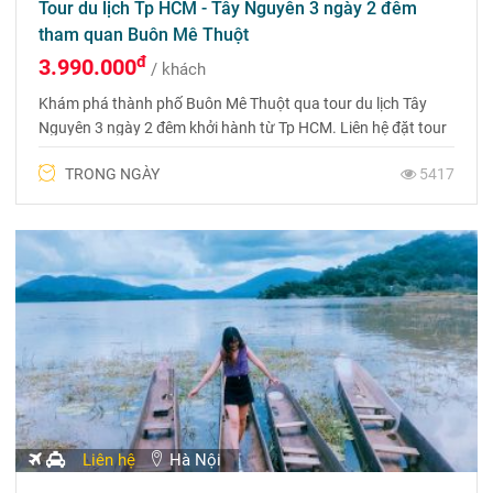
Tour du lịch Tp HCM - Tây Nguyên 3 ngày 2 đêm
tham quan Buôn Mê Thuột
đ
3.990.000
/ khách
Khám phá thành phố Buôn Mê Thuột qua tour du lịch Tây
Nguyên 3 ngày 2 đêm khởi hành từ Tp HCM. Liên hệ đặt tour
ngay để nhận được nhiều ưu đãi hấp dẫn nhé. Hotline 0975
TRONG NGÀY
5417
699 988
Liên hệ
Hà Nội