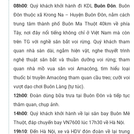
08h00
: Quý khách khởi hành đi KDL
Buôn Đôn
. Buôn
Đôn thuộc xã Krong Na – Huyện Buôn Đôn, nằm cách
trung tâm thành phố Buôn Ma Thuột 40km về phía
Tây, nơi đây nổi tiếng không chỉ ở Việt Nam mà còn
trên TG với nghề săn bắt voi rừng. Quý khách tham
quan nhà sàn dài, ngắm hiện vật, nghe thuyết trình
nghệ thuật săn bắt và thuần dưỡng voi rừng; tham
quan nhà mồ vua săn voi Amacông, tìm hiểu loại
thuốc bí truyền Amacông tham quan cầu treo; cưỡi voi
vượt dạo chơi Buôn Làng (tự túc).
12h00
: Đoàn dùng bữa trưa tại Buôn Đôn và tiếp tục
thăm quan, chụp ảnh.
14h00
: Quý khách khởi hành về lại sân bay Buôn Mê
Thuột, đáp chuyến bay VN7600 lúc 17h30 về Hà Nội.
19h10
: Đến Hà Nội, xe và HDV đón đoàn về lại trung