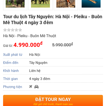
Tour du lịch Tây Nguyên: Hà Nội - Pleiku - Buôn
Mê Thuột 4 ngày 3 đêm
Hà Nội - Pleiku - Buôn Mê Thuột
đ
4.990.000
đ
5.990.000
Giá từ:
Xuất phát từ
Hà Nội
Điểm đến
Tây Nguyên
Khởi hành
Liên hệ
Thời gian
4 ngày 3 đêm
Phương tiện
ĐẶT TOUR NGAY
Đặt giữ chỗ trước, thanh toán sau