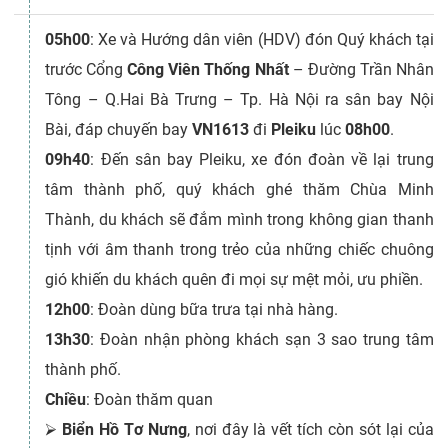
05h00
: Xe và Hướng dân viên (HDV) đón Quý khách tại
trước Cổng
Công Viên Thống Nhất
– Đường Trần Nhân
Tông – Q.Hai Bà Trưng – Tp. Hà Nội ra sân bay Nội
Bài, đáp chuyến bay
VN1613
đi
Pleiku
lúc
08h00
.
09h40
: Đến sân bay Pleiku, xe đón đoàn về lại trung
tâm thành phố, quý khách ghé thăm Chùa Minh
Thành, du khách sẽ đắm mình trong không gian thanh
tịnh với âm thanh trong trẻo của những chiếc chuông
gió khiến du khách quên đi mọi sự mệt mỏi, ưu phiền.
12h00
: Đoàn dùng bữa trưa tại nhà hàng.
13h30
: Đoàn nhận phòng khách sạn 3 sao trung tâm
thành phố.
Chiều
: Đoàn thăm quan
⮚
Biển Hồ Tơ Nưng
, nơi đây là vết tích còn sót lại của