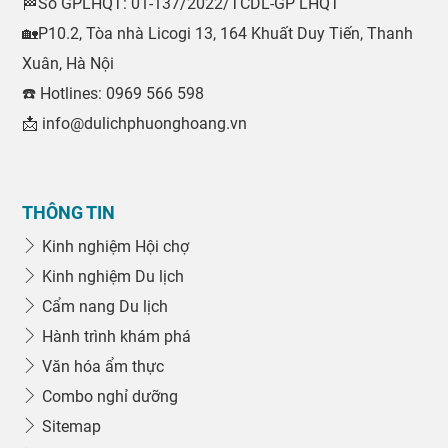
🏁Số GPLHQT: 01-137/2022/TCDL-GP LHQT
🏡P10.2, Tòa nhà Licogi 13, 164 Khuất Duy Tiến, Thanh
Xuân, Hà Nội
☎️ Hotlines: 0969 566 598
📩 info@dulichphuonghoang.vn
THÔNG TIN
Kinh nghiệm Hội chợ
Kinh nghiệm Du lịch
Cẩm nang Du lịch
Hành trình khám phá
Văn hóa ẩm thực
Combo nghỉ dưỡng
Sitemap