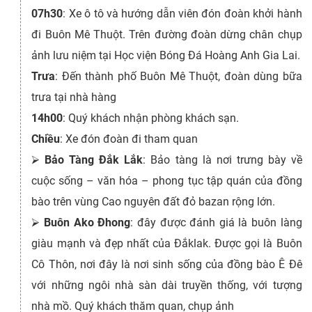
07h30
: Xe ô tô và hướng dẫn viên đón đoàn khởi hành
đi Buôn Mê Thuột. Trên đường đoàn dừng chân chụp
ảnh lưu niệm tại Học viện Bóng Đá Hoàng Anh Gia Lai.
Trưa
: Đến thành phố Buôn Mê Thuột, đoàn dùng bữa
trưa tại nhà hàng
14h00
: Quý khách nhận phòng khách sạn.
Chiều
: Xe đón đoàn đi tham quan
⮚
Bảo Tàng Đắk Lắk
: Bảo tàng là nơi trưng bày về
cuộc sống – văn hóa – phong tục tập quán của đồng
bào trên vùng Cao nguyên đất đỏ bazan rộng lớn.
⮚
Buôn Ako Đhong
: đây được đánh giá là buôn làng
giàu mạnh và đẹp nhất của Đắklak. Được gọi là Buôn
Cô Thôn, nơi đây là nơi sinh sống của đồng bào Ê Đê
với những ngôi nhà sàn dài truyền thống, với tượng
nhà mồ. Quý khách thăm quan, chụp ảnh