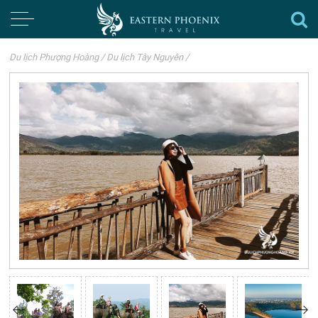
Du lịch Phượng Hoàng
/
Du lịch Tây Nguyên
/