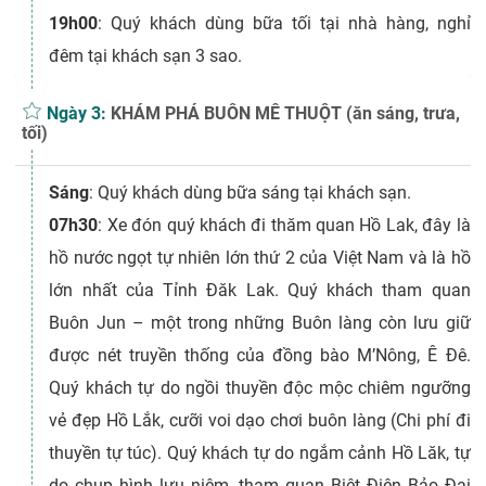
19h00
: Quý khách dùng bữa tối tại nhà hàng, nghỉ
đêm tại khách sạn 3 sao.
Ngày 3:
KHÁM PHÁ BUÔN MÊ THUỘT (ăn sáng, trưa,
tối)
Sáng
: Quý khách dùng bữa sáng tại khách sạn.
07h30
: Xe đón quý khách đi thăm quan Hồ Lak, đây là
hồ nước ngọt tự nhiên lớn thứ 2 của Việt Nam và là hồ
lớn nhất của Tỉnh Đăk Lak. Quý khách tham quan
Buôn Jun – một trong những Buôn làng còn lưu giữ
được nét truyền thống của đồng bào M’Nông, Ê Đê.
Quý khách tự do ngồi thuyền độc mộc chiêm ngưỡng
vẻ đẹp Hồ Lắk, cưỡi voi dạo chơi buôn làng (Chi phí đi
thuyền tự túc). Quý khách tự do ngắm cảnh Hồ Lăk, tự
do chụp hình lưu niệm, tham quan Biệt Điện Bảo Đại