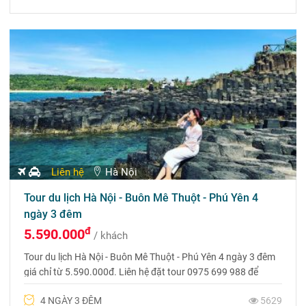
Liên hệ
Hà Nội
Tour du lịch Hà Nội - Buôn Mê Thuột - Phú Yên 4
ngày 3 đêm
đ
5.590.000
/ khách
Tour du lịch Hà Nội - Buôn Mê Thuột - Phú Yên 4 ngày 3 đêm
giá chỉ từ 5.590.000đ. Liên hệ đặt tour 0975 699 988 để
được tư vấn hoàn toàn miễn phí và nhận ngay ưu đãi từ Du
4 NGÀY 3 ĐÊM
5629
lịch Phượng Hoàng nhé