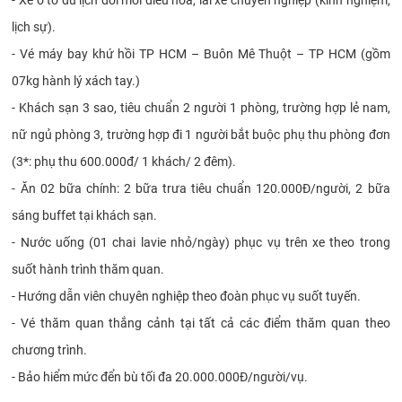
- Xe ô tô du lịch đời mới điều hòa, lái xe chuyên nghiệp (kinh nghiệm,
lịch sự).
- Vé máy bay khứ hồi TP HCM – Buôn Mê Thuột – TP HCM (gồm
07kg hành lý xách tay.)
- Khách sạn 3 sao, tiêu chuẩn 2 người 1 phòng, trường hợp lẻ nam,
nữ ngủ phòng 3, trường hợp đi 1 người bắt buộc phụ thu phòng đơn
(3*: phụ thu 600.000đ/ 1 khách/ 2 đêm).
- Ăn 02 bữa chính: 2 bữa trưa tiêu chuẩn 120.000Đ/người, 2 bữa
sáng buffet tại khách sạn.
- Nước uống (01 chai lavie nhỏ/ngày) phục vụ trên xe theo trong
suốt hành trình thăm quan.
- Hướng dẫn viên chuyên nghiệp theo đoàn phục vụ suốt tuyến.
- Vé thăm quan thắng cảnh tại tất cả các điểm thăm quan theo
chương trình.
- Bảo hiểm mức đển bù tối đa 20.000.000Đ/người/vụ.