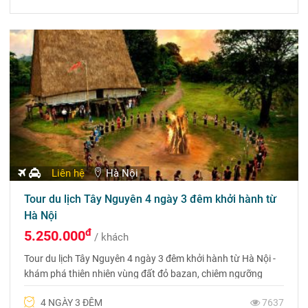
Liên hệ
Hà Nội
Tour du lịch Tây Nguyên 4 ngày 3 đêm khởi hành từ
Hà Nội
đ
5.250.000
/ khách
Tour du lịch Tây Nguyên 4 ngày 3 đêm khởi hành từ Hà Nội -
khám phá thiên nhiên vùng đất đỏ bazan, chiêm ngưỡng
những công trình kiến trúc bậc nhất Việt Nam. Liên hệ đặt
4 NGÀY 3 ĐÊM
7637
tour 0975 699 988