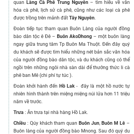
quan
Làng Cà Phê Trung Nguyên
– tìm hiểu về văn
hóa cà phê, lịch sử cà phê, cũng như các loại cà phê
được trồng trên mảnh đất
Tây Nguyên
.
Đoàn tiếp tục tham quan Buôn Làng của người đồng
bào dân tộc ê Đê –
Buôn AkoDhong
– một buôn làng
ngay giữa trung tâm Tp Buôn Ma Thuột. Đến đây quý
du khách sẽ được tìm hiểu những nét bản sắc văn hóa
của người đồng bào dân tộc, và du khách cũng có thể
ngồi trên những ngôi nhà sàn dài để thưởng thức li cà
phê ban Mê (chi phí tự túc ).
Đoàn khởi hành đến
Hồ Lak
- đây là một hồ nước tự
nhiên hình thành trên miệng miệng núi lửa hơn 11 triệu
năm về trước.
Trưa
: Ăn trưa tại nhà hàng Hồ Lak.
Chiều
: Qúy khách tham quan
Buôn Jun
,
Buôn M Lê
–
Buôn làng của người đồng bào Mnong. Sau đó quý du