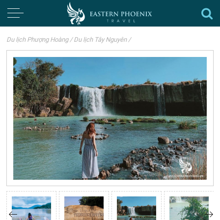
Du lịch Phượng Hoàng
/
Du lịch Tây Nguyên
/