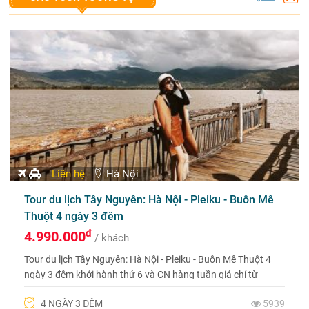
Liên hệ
Hà Nội
Tour du lịch Tây Nguyên: Hà Nội - Pleiku - Buôn Mê
Thuột 4 ngày 3 đêm
đ
4.990.000
/ khách
Tour du lịch Tây Nguyên: Hà Nội - Pleiku - Buôn Mê Thuột 4
ngày 3 đêm khởi hành thứ 6 và CN hàng tuần giá chỉ từ
4.990.000đ. Liên hệ đặt tour 0975 699 988 để được tư vấn
4 NGÀY 3 ĐÊM
5939
và nhận ngay ưu đãi từ Du lịch Phượng Hoàng