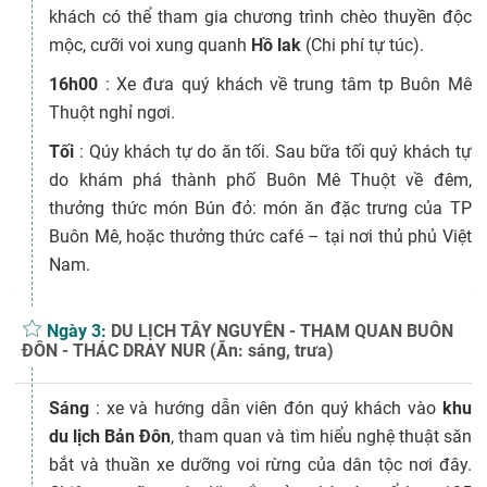
khách có thể tham gia chương trình chèo thuyền độc
mộc, cưỡi voi xung quanh
Hồ lak
(Chi phí tự túc).
16h00
: Xe đưa quý khách về trung tâm tp Buôn Mê
Thuột nghỉ ngơi.
Tối
: Qúy khách tự do ăn tối. Sau bữa tối quý khách tự
do khám phá thành phố Buôn Mê Thuột về đêm,
thưởng thức món Bún đỏ: món ăn đặc trưng của TP
Buôn Mê, hoặc thưởng thức café – tại nơi thủ phủ Việt
Nam.
Ngày 3:
DU LỊCH TÂY NGUYÊN - THAM QUAN BUÔN
ĐÔN - THÁC DRAY NUR (Ăn: sáng, trưa)
Sáng
: xe và hướng dẫn viên đón quý khách vào
khu
du lịch Bản Đôn
, tham quan và tìm hiểu nghệ thuật săn
bắt và thuần xe dưỡng voi rừng của dân tộc nơi đây.