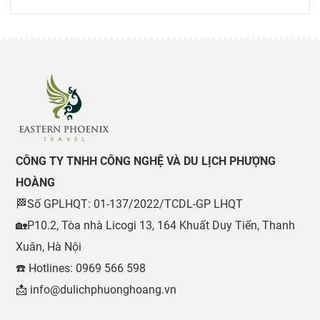
CÔNG TY TNHH CÔNG NGHỆ VÀ DU LỊCH PHƯỢNG
HOÀNG
🏁Số GPLHQT: 01-137/2022/TCDL-GP LHQT
🏡P10.2, Tòa nhà Licogi 13, 164 Khuất Duy Tiến, Thanh
Xuân, Hà Nội
☎️ Hotlines: 0969 566 598
📩 info@dulichphuonghoang.vn