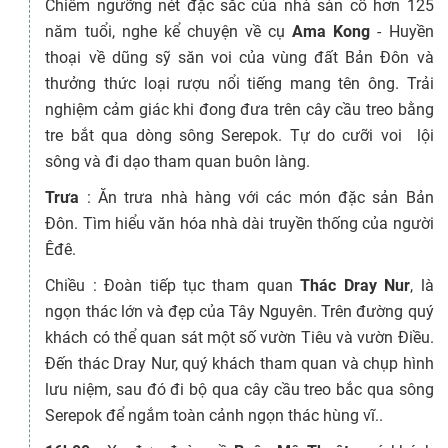
Chiêm ngưỡng nét đặc sắc của nhà sàn cổ hơn 125
năm tuổi, nghe kể chuyện về cụ
Ama Kong
- Huyền
thoại về dũng sỹ săn voi của vùng đất Bản Đôn và
thưởng thức loại rượu nổi tiếng mang tên ông. Trải
nghiệm cảm giác khi đong đưa trên cây cầu treo bằng
tre bắt qua dòng sông Serepok. Tự do cưỡi voi lội
sông và đi dạo tham quan buôn làng.
Trưa
: Ăn trưa nhà hàng với các món đặc sản Bản
Đôn. Tìm hiểu văn hóa nhà dài truyền thống của người
Êđê.
Chiều : Đoàn tiếp tục tham quan
Thác Dray Nur
, là
ngọn thác lớn và đẹp của Tây Nguyên. Trên đường quý
khách có thể quan sát một số vườn Tiêu và vườn Điều.
Đến thác Dray Nur, quý khách tham quan và chụp hình
lưu niệm, sau đó đi bộ qua cây cầu treo bắc qua sông
Serepok để ngắm toàn cảnh ngọn thác hùng vĩ..