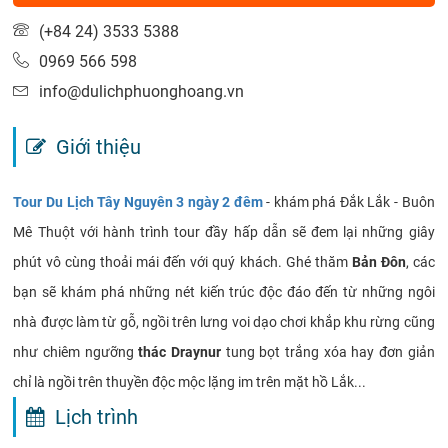
(+84 24) 3533 5388
0969 566 598
info@dulichphuonghoang.vn
Giới thiệu
Tour Du Lịch Tây Nguyên 3 ngày 2 đêm
- khám phá Đắk Lắk - Buôn
Mê Thuột với hành trình tour đầy hấp dẫn sẽ đem lại những giây
phút vô cùng thoải mái đến với quý khách. Ghé thăm
Bản Đôn
, các
bạn sẽ khám phá những nét kiến trúc độc đáo đến từ những ngôi
nhà được làm từ gỗ, ngồi trên lưng voi dạo chơi khắp khu rừng cũng
như chiêm ngưỡng
thác Draynur
tung bọt trắng xóa hay đơn giản
chỉ là ngồi trên thuyền độc mộc lặng im trên mặt hồ Lắk...
Lịch trình