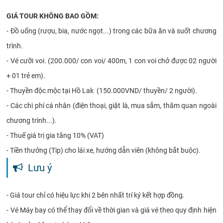
GIÁ TOUR KHÔNG BAO GỒM:
- Đồ uống (rượu, bia, nước ngọt...) trong các bữa ăn và suốt chương
trình.
- Vé cưỡi voi. (200.000/ con voi/ 400m, 1 con voi chở được 02 người
+ 01 trẻ em).
- Thuyền độc mộc tại Hồ Lak (150.000VND/ thuyền/ 2 người).
- Các chi phí cá nhân (điện thoại, giặt là, mua sắm, thăm quan ngoài
chương trình...).
- Thuế giá trị gia tăng 10% (VAT)
- Tiền thưởng (Tip) cho lái xe, hướng dẫn viên (không bắt buộc).
Lưu ý
- Giá tour chỉ có hiệu lực khi 2 bên nhất trí ký kết hợp đồng.
- Vé Máy bay có thể thay đổi về thời gian và giá vé theo quy định hiện