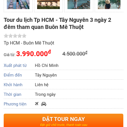
Tour du lịch Tp HCM - Tây Nguyên 3 ngày 2
đêm tham quan Buôn Mê Thuột
Tp HCM - Buôn Mê Thuột
đ
3.990.000
đ
4.500.000
Giá từ:
Xuất phát từ
Hồ Chí Minh
Điểm đến
Tây Nguyên
Khởi hành
Liên hệ
Thời gian
Trong ngày
Phương tiện
ĐẶT TOUR NGAY
Đặt giữ chỗ trước, thanh toán sau