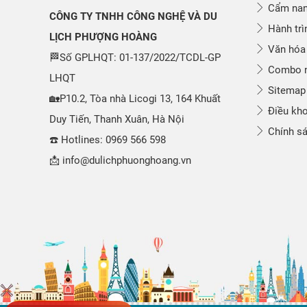
Cẩm nang
CÔNG TY TNHH CÔNG NGHỆ VÀ DU
Hành trì
LỊCH PHƯỢNG HOÀNG
Văn hóa
🏁Số GPLHQT: 01-137/2022/TCDL-GP
Combo n
LHQT
Sitemap
🏡P10.2, Tòa nhà Licogi 13, 164 Khuất
Điều kho
Duy Tiến, Thanh Xuân, Hà Nội
Chính sá
☎️ Hotlines: 0969 566 598
📩 info@dulichphuonghoang.vn