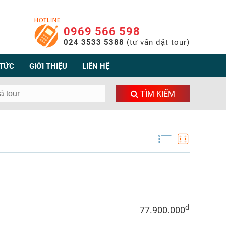
0969 566 598
024 3533 5388
(tư vấn đặt tour)
 TỨC
GIỚI THIỆU
LIÊN HỆ
TÌM KIẾM
đ
77.900.000