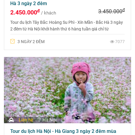
Hà 3 ngày 2 đêm
đ
đ
3.450.000
2.450.000
/ khách
Tour du lịch Tây Bắc: Hoàng Su Phì - Xín Mần - Bắc Hà 3 ngày
2 đêm từ Hà Nội khởi hành thứ 6 hàng tuần giá chỉ từ
2.450.000đ. Liên hệ đặt tour 0975 699 988 để được tư vấn và
3 NGÀY 2 ĐÊM
7077
nhận ngay ưu đãi từ Du lịch Phượng Hoàng
Liên hệ
Hà Nội
Tour du lịch Hà Nội - Hà Giang 3 ngày 2 đêm mùa