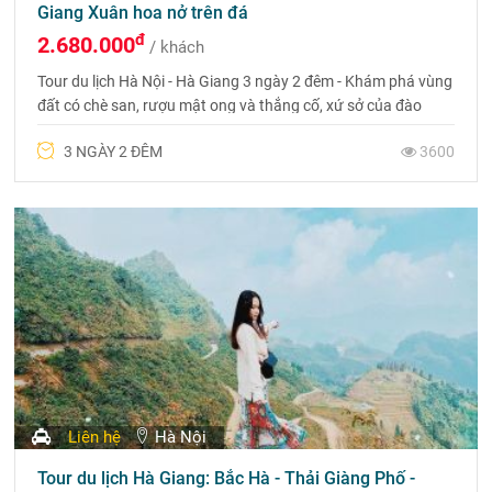
Giang Xuân hoa nở trên đá
đ
2.680.000
/ khách
Tour du lịch Hà Nội - Hà Giang 3 ngày 2 đêm - Khám phá vùng
đất có chè san, rượu mật ong và thắng cố, xứ sở của đào
phai. Liên hệ 0975 6999 88 để được tư vấn.
3 NGÀY 2 ĐÊM
3600
Liên hệ
Hà Nội
Tour du lịch Hà Giang: Bắc Hà - Thải Giàng Phố -