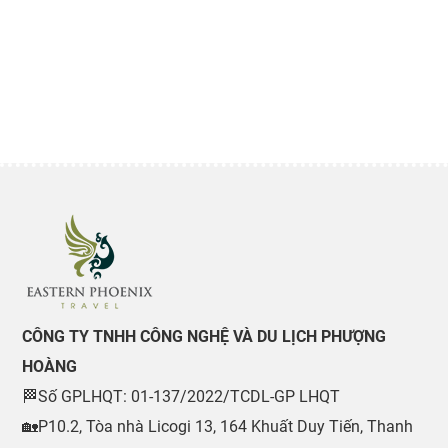
CÔNG TY TNHH CÔNG NGHỆ VÀ DU LỊCH PHƯỢNG
HOÀNG
🏁Số GPLHQT: 01-137/2022/TCDL-GP LHQT
🏡P10.2, Tòa nhà Licogi 13, 164 Khuất Duy Tiến, Thanh