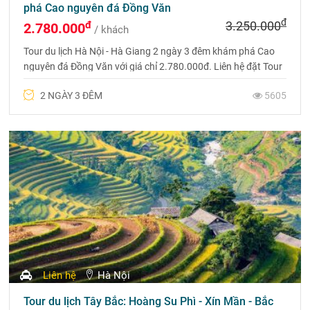
phá Cao nguyên đá Đồng Văn
đ
đ
3.250.000
2.780.000
/ khách
Tour du lịch Hà Nội - Hà Giang 2 ngày 3 đêm khám phá Cao
nguyên đá Đồng Văn với giá chỉ 2.780.000đ. Liên hệ đặt Tour
Hà Giang qua Hotline 0975 699 988.
2 NGÀY 3 ĐÊM
5605
Liên hệ
Hà Nội
Tour du lịch Tây Bắc: Hoàng Su Phì - Xín Mần - Bắc