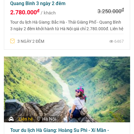
Quang Bình 3 ngày 2 đêm
đ
đ
3.250.000
2.780.000
/ khách
Tour du lịch Hà Giang: Bắc Hà - Thải Giàng Phố - Quang Bình
3 ngày 2 đêm khởi hành từ Hà Nội giá chỉ 2.780.000đ. Liên hệ
đặt tour 0975 699 988 để được tư vấn.
3 NGÀY 2 ĐÊM
6467
Liên hệ
Hà Nội
Tour du lịch Hà Giang: Hoàng Su Phì - Xí Mần -