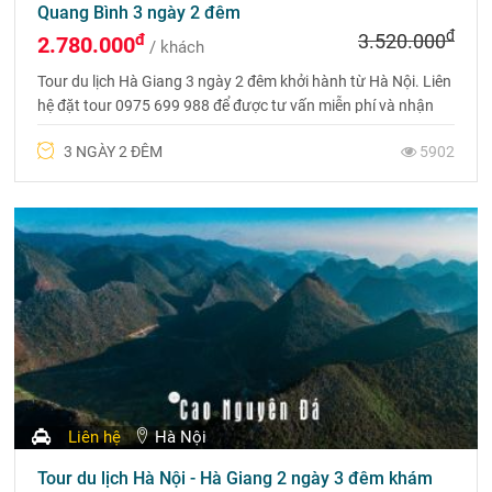
Quang Bình 3 ngày 2 đêm
đ
đ
3.520.000
2.780.000
/ khách
Tour du lịch Hà Giang 3 ngày 2 đêm khởi hành từ Hà Nội. Liên
hệ đặt tour 0975 699 988 để được tư vấn miễn phí và nhận
ngay ưu đãi từ Du lịch Phượng Hoàng.
3 NGÀY 2 ĐÊM
5902
Liên hệ
Hà Nội
Tour du lịch Hà Nội - Hà Giang 2 ngày 3 đêm khám