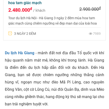
hoa tam giác mạch
đ
đ
2.900.000
2.480.000
/ khách
Tour du lịch Hà Nội - Hà Giang 3 ngày 2 đêm mùa hoa tam
giác mạch cùng chiêm ngưỡng vẻ đẹp man dại của loài hoa
này và lưu lại những bức ảnh tuyệt đẹp cùng Du lịch Phượng
3 NGÀY 2 ĐÊM
7989
Hoàng nhé
Du lịch Hà Giang
- mảnh đất nơi địa đầu Tổ quốc với khí
hậu quanh năm mát mẻ, không khí trong lành. Hà Giang
là điểm đến du lịch hấp dẫn đối với du khách. Đến Hà
Giang, bạn sẽ được chiêm ngưỡng những thắng cảnh
hùng vĩ, ngoạn mục như đèo Mã Pí Lèng, cao nguyên
Đồng Văn, cột cờ Lũng Cú, núi đôi Quản Bạ, dinh vua Mèo
cùng nhiều ghềnh thác, hang động kỳ thú sẽ mang lại cho
bạn trải nghiệm tuyệt vời.