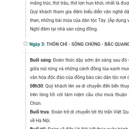
măng trúc, thịt trâu, thịt lợn hun khói, nhất là
Quý khách tham gia đêm biểu diễn văn nghệ dâ
then, những bài múa của dân tộc Tày. (Áp dụng 
Nghỉ đêm tại nhà sàn cộng đồng.
Ngày 3:
THÔN CHÌ - SÔNG CHỪNG - BẮC QUANG -
Buổi sáng
: Đoàn thức dậy sớm ăn sáng sau đó 
giữa núi rừng và những cánh đồng lúa xanh mướt
văn hóa độc đáo của đồng bào các dân tộc nơi đ
08h30
: Quý khách lên xe di chuyển đến bến thu
trên lòng hồ với tâm niệm cầu cho mưa thuận 
Chún.
Buổi trưa
: Đoàn trở di chuyển tới thị trấn Việt 
về Hà Nội.