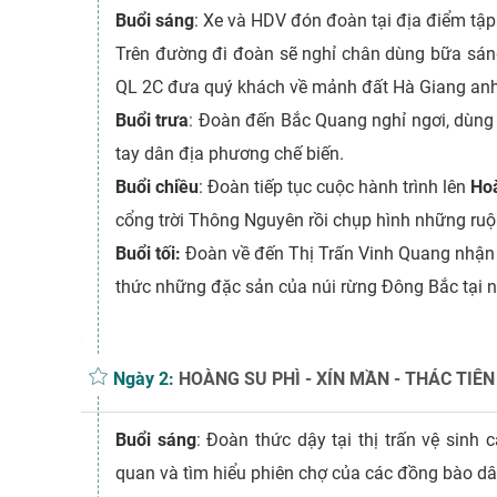
Buổi sáng
: Xe và HDV đón đoàn tại địa điểm tập
Trên đường đi đoàn sẽ nghỉ chân dùng bữa sáng 
QL 2C đưa quý khách về mảnh đất Hà Giang an
Buổi trưa
: Đoàn đến Bắc Quang nghỉ ngơi, dùng
tay dân địa phương chế biến.
Buổi chiều
: Đoàn tiếp tục cuộc hành trình lên
Ho
cổng trời Thông Nguyên rồi chụp hình những ruộ
Buổi tối:
Đoàn về đến Thị Trấn Vinh Quang nhận 
thức những đặc sản của núi rừng Đông Bắc tại nhà
Ngày 2:
HOÀNG SU PHÌ - XÍN MẦN - THÁC TIÊN - 
Buổi sáng
: Đoàn thức dậy tại thị trấn vệ sin
quan và tìm hiểu phiên chợ của các đồng bào dâ