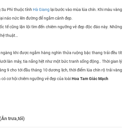
 Su Phì thuộc tỉnh
Hà Giang
lại bước vào mùa lúa chín. Khi màu vàng
 lại náo nức lên đường để ngắm cảnh đẹp.
ốc tế cũng lặn lội tìm đến chiêm ngưỡng vẻ đẹp độc đáo này. Những
ghệ thuật…
 ngàng khi được ngắm hàng nghìn thửa ruộng bậc thang trải đều tít
dưới làn mây, tia nắng hệt như một bức tranh sống động.. Thời gian lý
áng 9 cho tới đầu tháng 10 dương lịch, thời điểm lúa chín rộ trải vàng
 có cơ hội chiêm ngưỡng vẻ đẹp của loài
Hoa Tam Giác Mạch
n trưa,tối)