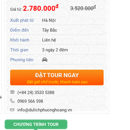
đ
2.780.000
đ
3.520.000
Giá từ:
Xuất phát từ
Hà Nội
Điểm đến
Tây Bắc
Khởi hành
Liên hệ
Thời gian
3 ngày 2 đêm
Phương tiện
ĐẶT TOUR NGAY
Đặt giữ chỗ trước, thanh toán sau
(+84 24) 3533 5388
0969 566 598
info@dulichphuonghoang.vn
CHƯƠNG TRÌNH TOUR