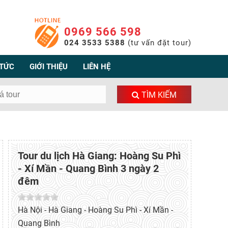
0969 566 598
024 3533 5388
(tư vấn đặt tour)
 TỨC
GIỚI THIỆU
LIÊN HỆ
TÌM KIẾM
Tour du lịch Hà Giang: Hoàng Su Phì
- Xí Mần - Quang Bình 3 ngày 2
đêm
Hà Nội - Hà Giang - Hoàng Su Phì - Xí Mần -
Quang Bình