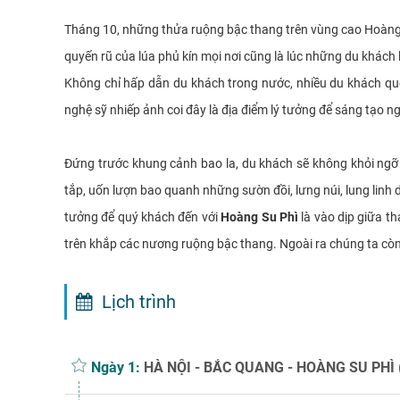
Tháng 10, những thửa ruộng bậc thang trên vùng cao Hoàng
quyến rũ của lúa phủ kín mọi nơi cũng là lúc những du khách
Không chỉ hấp dẫn du khách trong nước, nhiều du khách qu
nghệ sỹ nhiếp ảnh coi đây là địa điểm lý tưởng để sáng tạo n
Đứng trước khung cảnh bao la, du khách sẽ không khỏi ngỡ
tắp, uốn lượn bao quanh những sườn đồi, lưng núi, lung linh 
tưởng để quý khách đến với
Hoàng Su Phì
là vào dịp giữa th
trên khắp các nương ruộng bậc thang. Ngoài ra chúng ta còn
Lịch trình
Ngày 1:
HÀ NỘI - BẮC QUANG - HOÀNG SU PHÌ (Ă