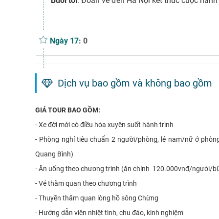
Buổi tối
: Đoàn về đến Hà Nội kết thúc cuộc hành 
Ngày 17:
0
Dịch vụ bao gồm và không bao gồm
GIÁ TOUR BAO GỒM:
-
Xe đời mới có điều hòa xuyên suốt hành trình
-
Phòng nghỉ tiêu chuẩn 2 người/phòng, lẻ nam/nữ ở phòng
Quang Bình)
-
Ăn uống theo chương trình (ăn chính 120.000vnđ/người/b
-
Vé thăm quan theo chương trình
-
Thuyền thăm quan lòng hồ sông Chừng
-
Hướng dẫn viên nhiệt tình, chu đáo, kinh nghiệm