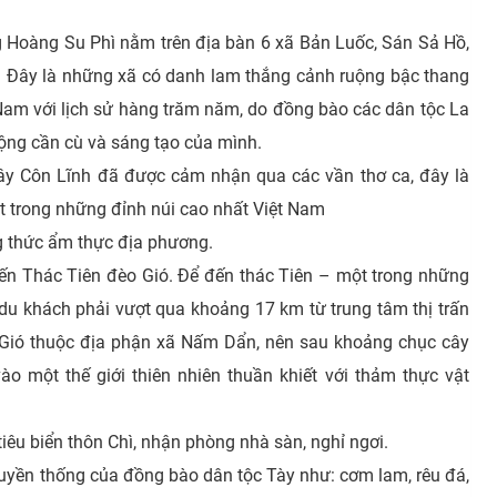
 Hoàng Su Phì nằm trên địa bàn 6 xã Bản Luốc, Sán Sả Hồ,
 Đây là những xã có danh lam thắng cảnh ruộng bậc thang
 Nam với lịch sử hàng trăm năm, do đồng bào các dân tộc La
động cần cù và sáng tạo của mình.
ây Côn Lĩnh đã được cảm nhận qua các vần thơ ca, đây là
t trong những đỉnh núi cao nhất Việt Nam
ng thức ẩm thực địa phương.
ến Thác Tiên đèo Gió. Để đến thác Tiên – một trong những
du khách phải vượt qua khoảng 17 km từ trung tâm thị trấn
 Gió thuộc địa phận xã Nấm Dẩn, nên sau khoảng chục cây
o một thế giới thiên nhiên thuần khiết với thảm thực vật
tiêu biển thôn Chì, nhận phòng nhà sàn, nghỉ ngơi.
uyền thống của đồng bào dân tộc Tày như: cơm lam, rêu đá,