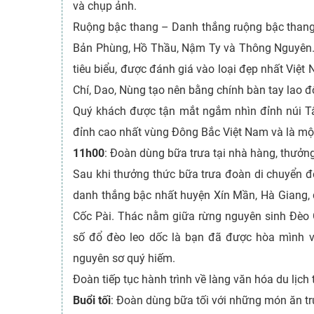
và chụp ảnh.
Ruộng bậc thang – Danh thắng ruộng bậc thang
Bản Phùng, Hồ Thầu, Nậm Ty và Thông Nguyên.
tiêu biểu, được đánh giá vào loại đẹp nhất Việt
Chí, Dao, Nùng tạo nên bằng chính bàn tay lao 
Quý khách được tận mắt ngắm nhìn đỉnh núi T
đỉnh cao nhất vùng Đông Bắc Việt Nam và là mộ
11h00
: Đoàn dùng bữa trưa tại nhà hàng, thưở
Sau khi thưởng thức bữa trưa đoàn di chuyển đ
danh thắng bậc nhất huyện Xín Mần, Hà Giang, 
Cốc Pài. Thác nằm giữa rừng nguyên sinh Đèo
số đổ đèo leo dốc là bạn đã được hòa mình và
nguyên sơ quý hiếm.
Đoàn tiếp tục hành trình về làng văn hóa du lịch 
Buổi tối
: Đoàn dùng bữa tối với những món ăn tr