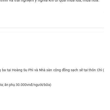
trình và trải nghiệm ý nghĩa khi đi qua mùa lúa, mùa hoa.
 ba tại Hoàng Su Phì và Nhà sàn cộng đồng sạch sẽ tại thôn Chì (
ữa; ăn phụ 30.000vnđ/người/bữa)