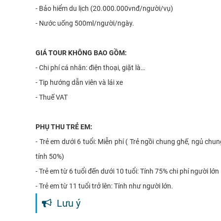
-
Bảo hiểm du lịch (20.000.000vnđ/người/vụ)
-
Nước uống 500ml/người/ngày.
GIÁ TOUR KHÔNG BAO GỒM:
-
Chi phí cá nhân: điện thoại, giặt là…
-
Tip hướng dẫn viên và lái xe
-
Thuế VAT
PHỤ THU TRẺ EM:
-
Trẻ em dưới 6 tuổi: Miễn phí ( Trẻ ngồi chung ghế, ngủ chun
tính 50%)
-
Trẻ em từ 6 tuổi đến dưới 10 tuổi: Tính 75% chi phí người lớn
-
Trẻ em từ 11 tuổi trở lên: Tính như người lớn.
Lưu ý