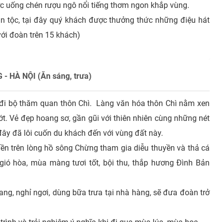
 được uống chén rượu ngô nổi tiếng thơm ngon khắp vùng.
n tộc, tại đây quý khách được thưởng thức những điệu hát
với đoàn trên 15 khách)
 HÀ NỘI (Ăn sáng, trưa)
đi bộ thăm quan thôn Chì. Làng văn hóa thôn Chì nằm xen
. Vẻ đẹp hoang sơ, gần gũi với thiên nhiên cùng những nét
ây đã lôi cuốn du khách đến với vùng đất này.
yền trên lòng hồ sông Chừng tham gia diễu thuyền và thả cá
gió hòa, mùa màng tươi tốt, bội thu, thắp hương Đình Bản
Quang, nghỉ ngơi, dùng bữa trưa tại nhà hàng, sẽ đưa đoàn trở