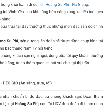
 trung khởi hành đi
du lịch Hoàng Su Phì - Hà Giang
.
tại Vĩnh Yên, sau khi dùng bữa sáng xong xe tiếp tục theo
h hùng.
 bữa trưa tại đây thưởng thức những món đặc sản do chính
àng Su Phì
, trên đường lên đoàn sẽ được dừng chụp hình tại
ng bậc thang Nậm Ty nổi tiếng.
phòng khách sạn nghỉ ngơi, dùng bữa tối quý khách thưởng
 hàng, tự do thăm quan ca hát vui chơi tại thị trấn.
ĐÈO GIÓ (Ăn sáng, trưa, tối)
h cá nhân chuẩn bị đồ đạc, trả phòng khách sạn. Đoàn tham
n tộc tại
Hoàng Su Phì
, sau đó HDV đưa đoàn đi tham quan