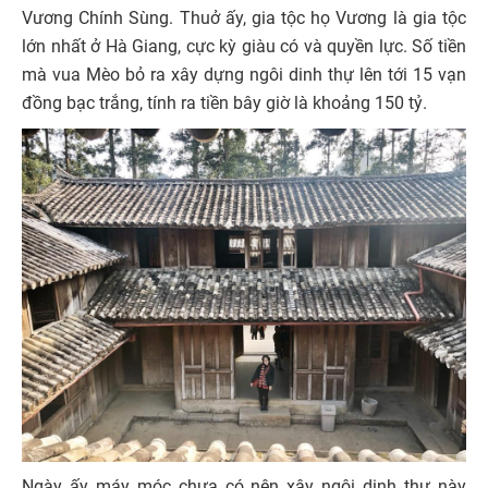
Vương Chính Sùng. Thuở ấy, gia tộc họ Vương là gia tộc
lớn nhất ở Hà Giang, cực kỳ giàu có và quyền lực. Số tiền
mà vua Mèo bỏ ra xây dựng ngôi dinh thự lên tới 15 vạn
đồng bạc trắng, tính ra tiền bây giờ là khoảng 150 tỷ.
Ngày ấy máy móc chưa có nên xây ngôi dinh thự này