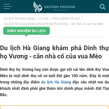
Du lịch Phượng Hoàng
/
Tin tức
/
Kinh nghiệm Du lịch
/
Du lịch Hà Giang khám phá Dinh thự họ Vương - căn nhà cổ của vua Mèo
KINH NGHIỆM DU LỊCH
Du lịch Hà Giang khám phá Dinh thự
họ Vương - căn nhà cổ của vua Mèo
Dinh thự họ Vương hay còn được gọi với cái tên dinh thự Vua
Mèo là một dinh thự cổ có tuổi đời gần 100 năm. Đây là một
trong những địa điểm
du lịch Hà Giang
đặc sắc nhất mà d
khách nhất định phải ghé thăm khi chinh phục mảnh đất Tây
Bắc.