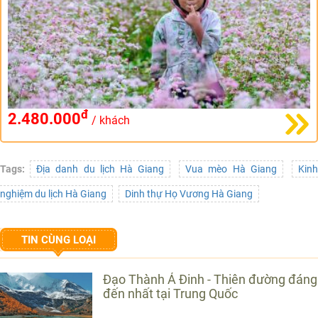
đ
2.480.000
/ khách
Tags:
Địa danh du lịch Hà Giang
Vua mèo Hà Giang
Kin
nghiệm du lịch Hà Giang
Dinh thự Họ Vương Hà Giang
TIN CÙNG LOẠI
Đạo Thành Á Đinh - Thiên đường đáng
đến nhất tại Trung Quốc