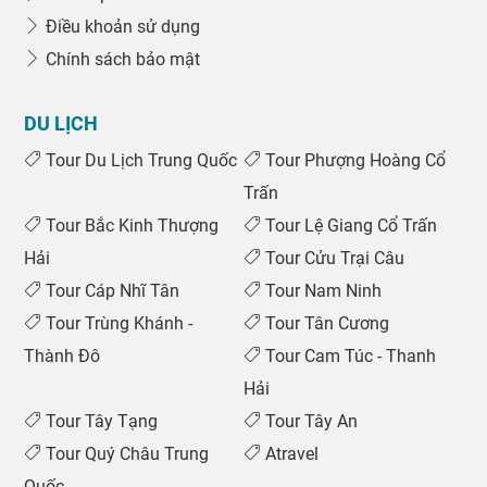
Điều khoản sử dụng
Chính sách bảo mật
DU LỊCH
Tour Du Lịch Trung Quốc
Tour Phượng Hoàng Cổ
Trấn
Tour Bắc Kinh Thượng
Tour Lệ Giang Cổ Trấn
Hải
Tour Cửu Trại Câu
Tour Cáp Nhĩ Tân
Tour Nam Ninh
Tour Trùng Khánh -
Tour Tân Cương
Thành Đô
Tour Cam Túc - Thanh
Hải
Tour Tây Tạng
Tour Tây An
0969 566 598
Tour Quý Châu Trung
Atravel
Quốc