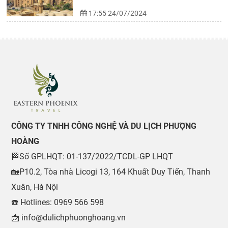
17:55 24/07/2024
CÔNG TY TNHH CÔNG NGHỆ VÀ DU LỊCH PHƯỢNG
HOÀNG
🏁Số GPLHQT: 01-137/2022/TCDL-GP LHQT
🏡P10.2, Tòa nhà Licogi 13, 164 Khuất Duy Tiến, Thanh
Xuân, Hà Nội
☎️ Hotlines: 0969 566 598
0969 566 598
📩 info@dulichphuonghoang.vn