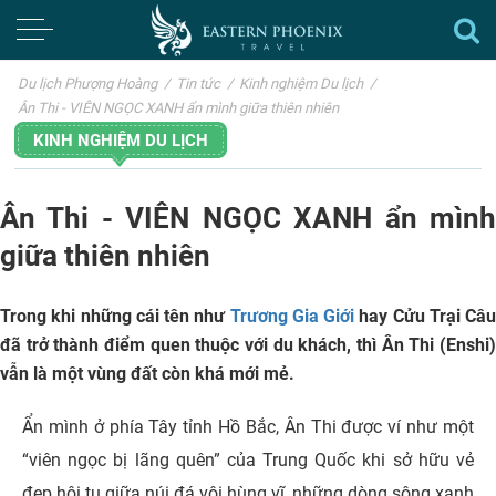
Du lịch Phượng Hoàng
/
Tin tức
/
Kinh nghiệm Du lịch
/
Ân Thi - VIÊN NGỌC XANH ẩn mình giữa thiên nhiên
KINH NGHIỆM DU LỊCH
Ân Thi - VIÊN NGỌC XANH ẩn mình
giữa thiên nhiên
Trong khi những cái tên như
Trương Gia Giới
hay Cửu Trại Câu
đã trở thành điểm quen thuộc với du khách, thì Ân Thi (Enshi)
vẫn là một vùng đất còn khá mới mẻ.
Ẩn mình ở phía Tây tỉnh Hồ Bắc, Ân Thi được ví như một
“viên ngọc bị lãng quên” của Trung Quốc khi sở hữu vẻ
đẹp hội tụ giữa núi đá vôi hùng vĩ, những dòng sông xanh