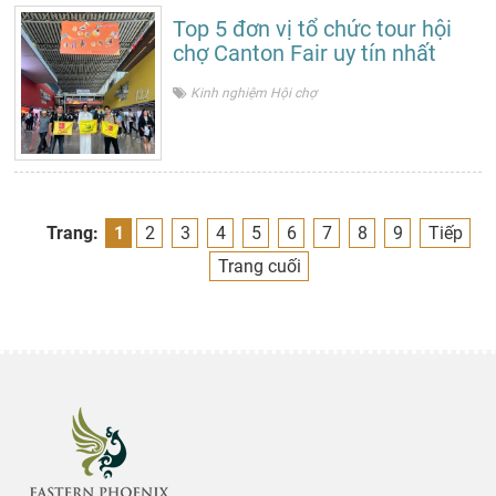
Top 5 đơn vị tổ chức tour hội
chợ Canton Fair uy tín nhất
Kinh nghiệm Hội chợ
Trang:
1
2
3
4
5
6
7
8
9
Tiếp
Trang cuối