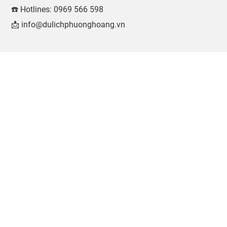
☎️ Hotlines: 0969 566 598
📩 info@dulichphuonghoang.vn
0969 566 598
THÔNG TIN
Kinh nghiệm Hội chợ
Kinh nghiệm Du lịch
Cẩm nang Du lịch
Hành trình khám phá
Văn hóa ẩm thực
Combo nghỉ dưỡng
Sitemap
Điều khoản sử dụng
Chính sách bảo mật