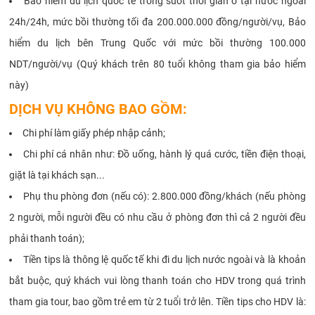
Bảo hiểm du lịch quốc tế trong suốt thời gian ở tại nước ngoài
24h/24h, mức bồi thường tối đa 200.000.000 đồng/người/vụ, Bảo
hiểm du lịch bên Trung Quốc với mức bồi thường 100.000
NDT/người/vụ (Quý khách trên 80 tuổi không tham gia bảo hiểm
này)
DỊCH VỤ KHÔNG BAO GỒM:
Chi phí làm giấy phép nhập cảnh;
Chi phí cá nhân như: Đồ uống, hành lý quá cước, tiền điện thoại,
giặt là tại khách sạn...
Phụ thu phòng đơn (nếu có): 2.800.000 đồng/khách (nếu phòng
2 người, mỗi người đều có nhu cầu ở phòng đơn thì cả 2 người đều
phải thanh toán);
Tiền tips là thông lệ quốc tế khi đi du lịch nước ngoài và là khoản
bắt buộc, quý khách vui lòng thanh toán cho HDV trong quá trình
tham gia tour, bao gồm trẻ em từ 2 tuổi trở lên. Tiền tips cho HDV là: