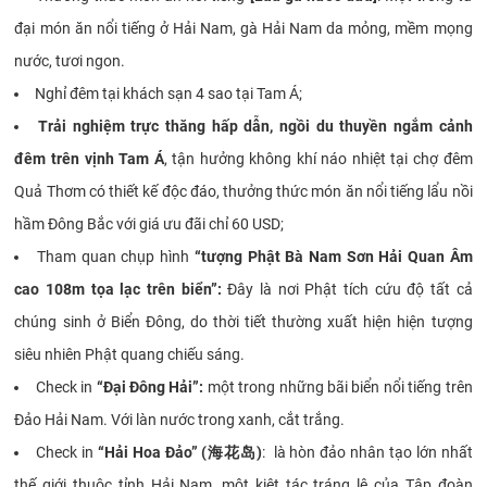
đại món ăn nổi tiếng ở Hải Nam, gà Hải Nam da mỏng, mềm mọng
nước, tươi ngon.
Nghỉ đêm tại khách sạn 4 sao tại Tam Á;
Trải nghiệm trực thăng hấp dẫn, ngồi du thuyền ngắm cảnh
đêm trên vịnh Tam Á
, tận hưởng không khí náo nhiệt tại chợ đêm
Quả Thơm có thiết kế độc đáo, thưởng thức món ăn nổi tiếng lẩu nồi
hầm Đông Bắc với giá ưu đãi chỉ 60 USD;
Tham quan chụp hình
“tượng Phật Bà Nam Sơn Hải Quan Âm
cao 108m tọa lạc trên biển”:
Đây là nơi Phật tích cứu độ tất cả
chúng sinh ở Biển Đông, do thời tiết thường xuất hiện hiện tượng
siêu nhiên Phật quang chiếu sáng.
Check in
“Đại Đông Hải”:
một trong những bãi biển nổi tiếng trên
Đảo Hải Nam. Với làn nước trong xanh, cắt trắng.
Check in
“Hải Hoa Đảo”
(海花岛)
: là hòn đảo nhân tạo lớn nhất
thế giới thuộc tỉnh Hải Nam, một kiệt tác tráng lệ của Tập đoàn