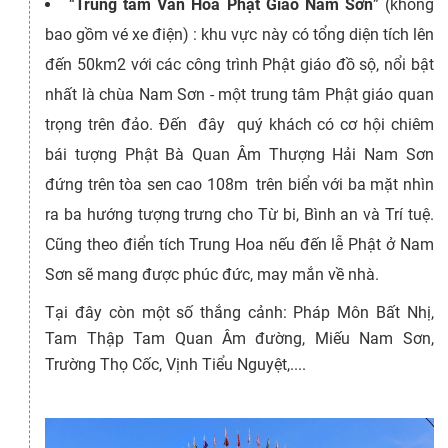
“
Trung tâm Văn Hóa Phật Giáo Nam Sơn
” (không
bao gồm vé xe điện) : khu vực này có tổng diện tích lên
đến 50km2 với các công trình Phật giáo đồ sộ, nổi bật
nhất là chùa Nam Sơn - một trung tâm Phật giáo quan
trọng trên đảo. Đến đây quý khách có cơ hội chiêm
bái tượng Phật Bà Quan Âm Thượng Hải Nam Sơn
đứng trên tòa sen cao 108m trên biển với ba mặt nhìn
ra ba hướng tượng trưng cho Từ bi, Bình an và Trí tuệ.
Cũng theo điển tích Trung Hoa nếu đến lễ Phật ở Nam
Sơn sẽ mang được phúc đức, may mắn về nhà.
Tại đây còn một số thắng cảnh: Pháp Môn Bất Nhị,
Tam Thập Tam Quan Âm đường, Miếu Nam Sơn,
Trường Thọ Cốc, Vịnh Tiểu Nguyệt,....