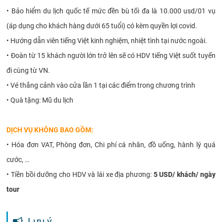
•
Bảo hiểm du lịch quốc tế mức đền bù tối đa là 10.000 usd/01 vụ
(áp dụng cho khách hàng dưới 65 tuổi) có kèm quyền lợi covid.
•
Hướng dẫn viên tiếng Việt kinh nghiệm, nhiệt tình tại nước ngoài.
•
Đoàn từ 15 khách người lớn trở lên sẽ có HDV tiếng Việt suốt tuyến
đi cùng từ VN.
•
Vé thắng cảnh vào cửa lần 1 tại các điểm trong chương trình
•
Quà tặng: Mũ du lịch
DỊCH VỤ KHÔNG BAO GỒM:
•
Hóa đơn VAT, Phòng đơn, Chi phí cá nhân, đồ uống, hành lý quá
cước, …
•
Tiền bồi dưỡng cho HDV và lái xe địa phương:
5 USD/ khách/ ngày
tour
Lưu ý