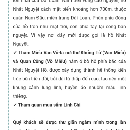
lớn nhất của Đài Loan. Nằm trên vùng cao nguyên, hồ
Nhật Nguyệt cách mặt biển khoảng hơn 700m, thuộc
quận Nam Đầu, miền trung Đài Loan. Phần phía đông
của hồ tròn như mặt trời, còn phía tây lại cong bán
nguyệt. Vì vậy nơi đây mới được gọi là hồ Nhật
Nguyệt.
✔
Thăm Miếu Văn Võ-là nơi thờ Khổng Tử (Văn Miếu)
và Quan Công (Võ Miếu)
nằm ở bờ hồ phía bắc của
Nhật Nguyệt Hồ, được xây dựng thành hệ thống kiến
trúc bên triền đồi, trải dài từ thấp đến cao, tạo nên một
khung cảnh lung linh, huyền ảo nhuốm màu linh
thiêng.
✔
Tham quan mua sắm Linh Chi
Quý khách sẽ được thư giãn ngâm mình trong làn