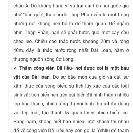
châu Á. Dù không hùng vĩ và trải dài trên hai quốc gia
như "bản gốc", thác nước Thập Phần vẫn là một trong
những nơi không nên bỏ lỡ để tham quan. Để ngắm
nhìn Thập Phần, bạn sẽ phải bước qua một cây cầu
cheo leo. Chiều cao thác nước khoảng 20m và rộng
40m, đây là thác nước rộng nhất Đài Loan, nằm ở
thượng nguồn sông Cơ Long.
✔
Thăm công viên Dã liễu- nơi được coi là một báu
vật của Đài loan
: Do sự bào mòn của gió và cát, sự
xâm thực của sóng biển, sự tích lũy xác của các loài
sinh vật trên biển nên trên bãi biển đã hình thành nhiều
lớp hóa thạch, nhiều tảng đá với hình thù rất đa dạng
và đẹp mắt, tạo thành kỳ quan thiên nhiên hiếm có.
Hàng năm, không biết bao nhiêu lượt khách thi nhau
đổ về công viên Dã Liễu hay còn gọi là Yehliu để tham