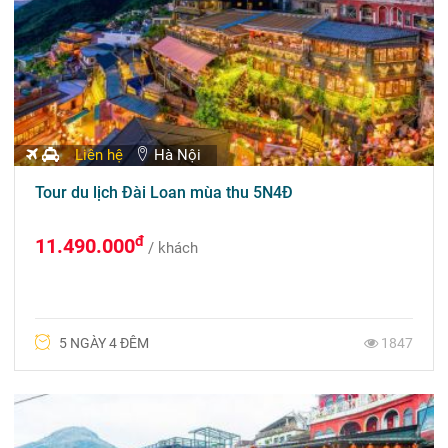
Liên hệ
Hà Nội
Tour du lịch Đài Loan mùa thu 5N4Đ
đ
11.490.000
/ khách
5 NGÀY 4 ĐÊM
1847