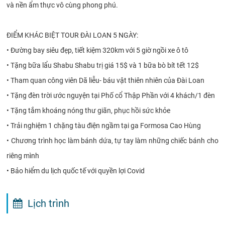
và nền ẩm thực vô cùng phong phú.
ĐIỂM KHÁC BIỆT TOUR ĐÀI LOAN 5 NGÀY:
•
Đường bay siêu đẹp, tiết kiệm 320km với 5 giờ ngồi xe ô tô
•
Tặng bữa lẩu Shabu Shabu trị giá 15$ và 1 bữa bò bít tết 12$
•
Tham quan công viên Dã liễu- báu vật thiên nhiên của Đài Loan
•
Tặng đèn trời ước nguyện tại Phố cổ Thập Phần với 4 khách/1 đèn
•
Tặng tắm khoáng nóng thư giãn, phục hồi sức khỏe
•
Trải nghiệm 1 chặng tàu điện ngầm tại ga Formosa Cao Hùng
•
Chương trình học làm bánh dứa, tự tay làm những chiếc bánh cho
riêng mình
•
Bảo hiểm du lịch quốc tế với quyền lợi Covid
Lịch trình