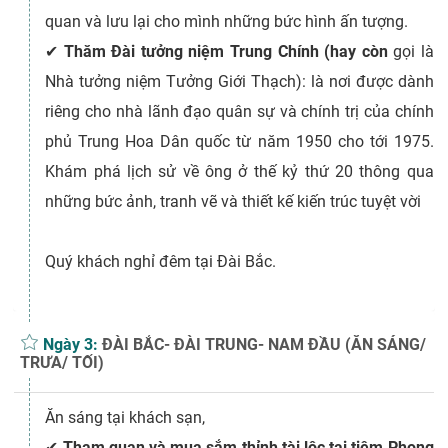
quan và lưu lại cho mình những bức hình ấn tượng.
✔
Thăm Đài tưởng niệm Trung
Chính (
hay còn
gọi là
Nhà tưởng niệm Tưởng Giới Thạch): là nơi được dành
riêng cho nhà lãnh đạo quân sự và chính trị của chính
phủ Trung Hoa Dân quốc từ năm 1950 cho tới 1975.
Khám phá lịch sử về ông ở thế kỷ thứ 20 thông qua
những bức ảnh, tranh vẽ và thiết kế kiến trúc tuyệt vời
Quý khách nghỉ đêm tại Đài Bắc.
Ngày 3:
ĐÀI BẮC- ĐÀI TRUNG- NAM ĐẦU (ĂN SÁNG/
TRƯA/ TỐI)
Ăn sáng tại khách sạn,
✔
Tham quan và mua sắm thỉnh tài lộc tại tiệm Phong