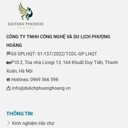
CÔNG TY TNHH CÔNG NGHỆ VÀ DU LỊCH PHƯỢNG
HOÀNG
🏁Số GPLHQT: 01-137/2022/TCDL-GP LHQT
🏡P10.2, Tòa nhà Licogi 13, 164 Khuất Duy Tiến, Thanh
Xuân, Hà Nội
☎️ Hotlines: 0969 566 598
📩 info@dulichphuonghoang.vn
THÔNG TIN
Kinh nghiệm Hội chợ