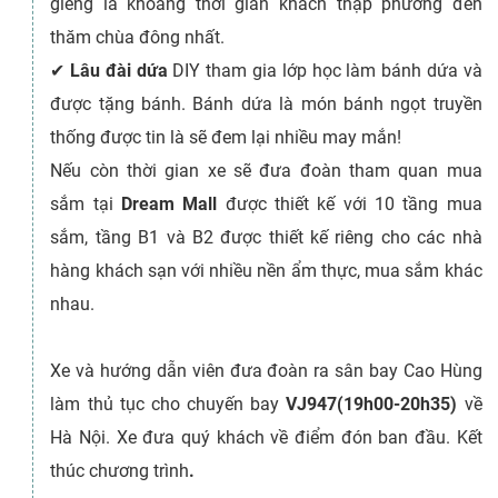
giêng là khoảng thời gian khách thập phương đến
thăm chùa đông nhất.
✔
Lâu đài dứa
DIY tham gia lớp học làm bánh dứa và
được tặng bánh. Bánh dứa là món bánh ngọt truyền
thống được tin là sẽ đem lại nhiều may mắn!
Nếu còn thời gian xe sẽ đưa đoàn tham quan mua
sắm tại
Dream Mall
được thiết kế với 10 tầng mua
sắm, tầng B1 và ​​B2 được thiết kế riêng cho các nhà
hàng khách sạn với nhiều nền ẩm thực, mua sắm khác
nhau.
Xe và hướng dẫn viên đưa đoàn ra sân bay Cao Hùng
làm thủ tục cho chuyến bay
VJ947(19h00-20h35)
về
Hà Nội. Xe đưa quý khách về điểm đón ban đầu. Kết
thúc chương trình
.