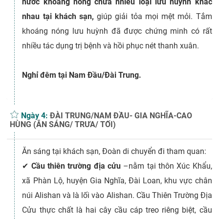
nước khoáng nóng chứa nhiều loại lưu huỳnh khác
nhau tại khách sạn,
giúp giải tỏa mọi mệt mỏi. Tắm
khoáng nóng lưu huỳnh đã được chứng minh có rất
nhiều tác dụng trị bệnh và hồi phục nét thanh xuân.
Nghỉ đêm tại Nam Đầu/Đài Trung.
Ngày 4:
ĐÀI TRUNG/NAM ĐẦU- GIA NGHĨA-CAO
HÙNG (ĂN SÁNG/ TRƯA/ TỐI)
Ăn sáng tại khách sạn, Đoàn di chuyển đi tham quan:
✔
Cầu thiên trường địa cửu
–nằm tại thôn Xúc Khẩu,
xã Phàn Lộ, huyện Gia Nghĩa, Đài Loan, khu vực chân
núi Alishan và là lối vào Alishan. Cầu Thiên Trường Địa
Cửu thực chất là hai cây cầu cáp treo riêng biệt, cầu