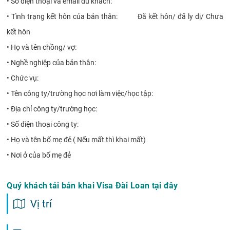
•
Số điện thoại và email du khách:
•
Tình trạng kết hôn của bản thân: Đã kết hôn/ đã ly dị/ Chưa
kết hôn
•
Họ và tên chồng/ vợ:
•
Nghề nghiệp của bản thân:
•
Chức vụ:
•
Tên công ty/trường học nơi làm việc/học tập:
•
Địa chỉ công ty/trường học:
•
Số điện thoại công ty:
•
Họ và tên bố mẹ đẻ ( Nếu mất thì khai mất)
•
Nơi ở của bố mẹ đẻ
Quý khách tải bản khai Visa Đài Loan
tại đây
Vị trí