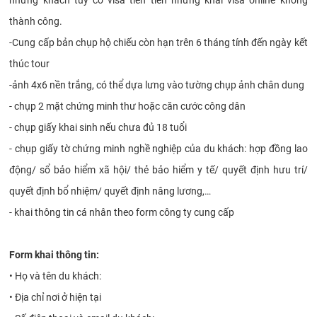
những khách tuy có visa tiên tiến nhưng khai visa online không
thành công.
-Cung cấp bản chụp hộ chiếu còn hạn trên 6 tháng tính đến ngày kết
thúc tour
-ảnh 4x6 nền trắng, có thể dựa lưng vào tường chụp ảnh chân dung
- chụp 2 mặt chứng minh thư hoặc căn cước công dân
- chụp giấy khai sinh nếu chưa đủ 18 tuổi
- chụp giấy tờ chứng minh nghề nghiệp của du khách: hợp đồng lao
động/ sổ bảo hiểm xã hội/ thẻ bảo hiểm y tế/ quyết định hưu trí/
quyết định bổ nhiệm/ quyết định nâng lương,…
- khai thông tin cá nhân theo form công ty cung cấp
Form khai thông tin:
•
Họ và tên du khách:
•
Địa chỉ nơi ở hiện tại