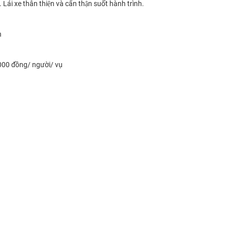
i xe thân thiện và cẩn thận suốt hành trình.
h
000 đồng/ người/ vụ