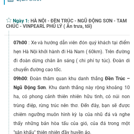
Ngày 1:
HÀ NỘI - ĐỀN TRÚC - NGŨ ĐỘNG SƠN - TAM
CHÚC - VINPEARL PHỦ LÝ ( Ăn trưa, tối)
07h00
: Xe và hướng dẫn viên đón quý khách tại điểm
hẹn Hà Nội khởi hành đi Hà Nam ( 60km). Trên đường
đi đoàn dừng chân ăn sáng ( chi phí tự túc). Đoàn di
chuyển đường cao tốc.
09h00
: Đoàn thăm quan khu danh thắng
Đền Trúc –
Ngũ Động Sơn
. Khu danh thắng này rộng khoảng 10
ha, có phong cảnh thiên nhiên hữu tình, có núi non
trùng điệp, rừng trúc nên thơ. Ðến đây, bạn sẽ được
chiêm ngưỡng muôn hình kỳ lạ của nhũ đá và nghe
thấy những bản hòa tấu của gió, của đá trong một
"sân khấu" thiên nhiên đầy huyền ảo.