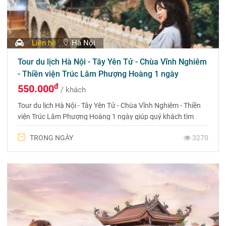
Liên hệ
Hà Nội
Tour du lịch Hà Nội - Tây Yên Tử - Chùa Vĩnh Nghiêm
- Thiền viện Trúc Lâm Phượng Hoàng 1 ngày
đ
550.000
/ khách
Tour du lịch Hà Nội - Tây Yên Tử - Chùa Vĩnh Nghiêm - Thiền
viện Trúc Lâm Phượng Hoàng 1 ngày giúp quý khách tìm
thấy những khoảnh khắc thanh tịnh, thư thái và cầu mong
TRONG NGÀY
3270
một năm bình an và may mắn