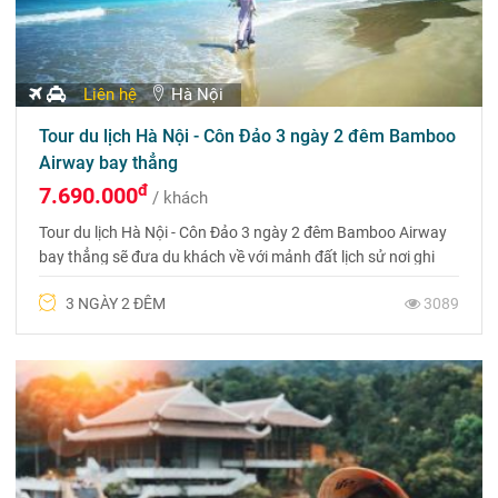
Liên hệ
Hà Nội
Tour du lịch Hà Nội - Côn Đảo 3 ngày 2 đêm Bamboo
Airway bay thẳng
đ
7.690.000
/ khách
Tour du lịch Hà Nội - Côn Đảo 3 ngày 2 đêm Bamboo Airway
bay thẳng sẽ đưa du khách về với mảnh đất lịch sử nơi ghi
dấu ấn một thời. Cho tới nay mặc dù chiến tranh đã lùi xa
3 NGÀY 2 ĐÊM
3089
nhưng mảnh đất ấy - một Côn Đảo kiên trung với những điểm
son hào hùng, chói lọi…