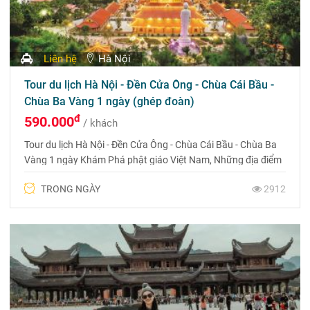
Liên hệ
Hà Nội
Tour du lịch Hà Nội - Đền Cửa Ông - Chùa Cái Bầu -
Chùa Ba Vàng 1 ngày (ghép đoàn)
đ
590.000
/ khách
Tour du lịch Hà Nội - Đền Cửa Ông - Chùa Cái Bầu - Chùa Ba
Vàng 1 ngày Khám Phá phật giáo Việt Nam, Những địa điểm
tâm Linh Thiêng như Chùa Ba Vàng, Chùa Cái Bầu, Chùa Ba
TRONG NGÀY
2912
Vàng