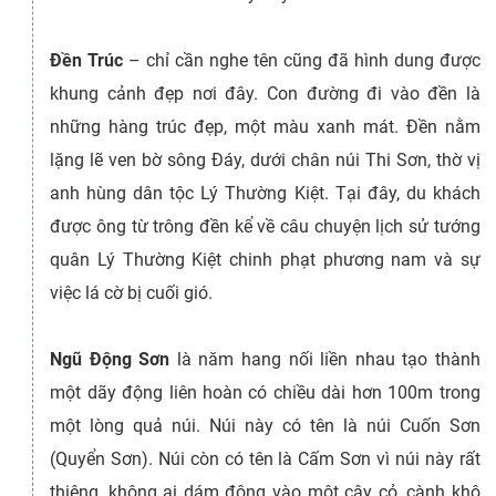
Đền Trúc
– chỉ cần nghe tên cũng đã hình dung được
khung cảnh đẹp nơi đây. Con đường đi vào đền là
những hàng trúc đẹp, một màu xanh mát. Đền nằm
lặng lẽ ven bờ sông Đáy, dưới chân núi Thi Sơn, thờ vị
anh hùng dân tộc Lý Thường Kiệt. Tại đây, du khách
được ông từ trông đền kể về câu chuyện lịch sử tướng
quân Lý Thường Kiệt chinh phạt phương nam và sự
việc lá cờ bị cuối gió.
Ngũ Động Sơn
là năm hang nối liền nhau tạo thành
một dãy động liên hoàn có chiều dài hơn 100m trong
một lòng quả núi. Núi này có tên là núi Cuốn Sơn
(Quyển Sơn). Núi còn có tên là Cấm Sơn vì núi này rất
thiêng, không ai dám động vào một cây cỏ, cành khô