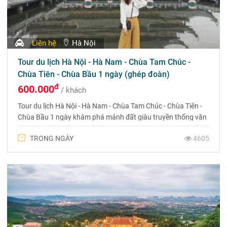
Liên hệ
Hà Nội
Tour du lịch Hà Nội - Hà Nam - Chùa Tam Chúc -
Chùa Tiên - Chùa Bầu 1 ngày (ghép đoàn)
đ
600.000
/ khách
Tour du lịch Hà Nội - Hà Nam - Chùa Tam Chúc - Chùa Tiên -
Chùa Bầu 1 ngày khám phá mảnh đất giàu truyền thống văn
hóa của Đồng bằng sông Hồng. Nơi đây không chỉ được
TRONG NGÀY
4605
thiên nhiên ưu ái ban tặng những danh thắng non xanh nước
biếc tuyệt đẹp mà còn rất nhiều di tích văn hóa linh thiêng