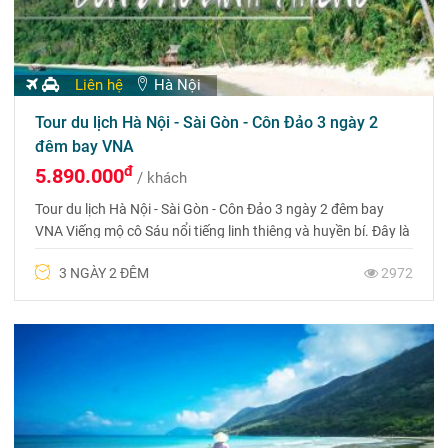
Liên hệ
Hà Nội
Tour du lịch Hà Nội - Sài Gòn - Côn Đảo 3 ngày 2
đêm bay VNA
đ
5.890.000
/ khách
Tour du lịch Hà Nội - Sài Gòn - Côn Đảo 3 ngày 2 đêm bay
VNA Viếng mộ cô Sáu nổi tiếng linh thiêng và huyền bí. Đây là
nghĩa trang duy nhất có phong tục viếng vào lúc 23 giờ trở đi.
3 NGÀY 2 ĐÊM
2972
Ai đến Côn Đảo cũng từng đến đây vào giữa đêm để nguyện
cầu công việc kinh doanh được thuận lợi.