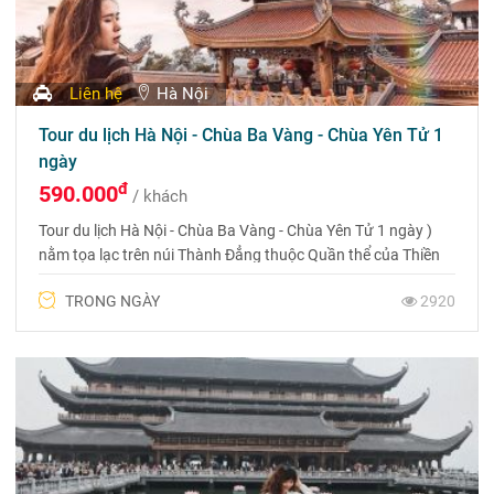
Liên hệ
Hà Nội
Tour du lịch Hà Nội - Chùa Ba Vàng - Chùa Yên Tử 1
ngày
đ
590.000
/ khách
Tour du lịch Hà Nội - Chùa Ba Vàng - Chùa Yên Tử 1 ngày )
nằm tọa lạc trên núi Thành Đẳng thuộc Quần thể của Thiền
phái Trúc Lâm Yên Tử - một phái thiền lớn nhất và độc tôn
TRONG NGÀY
2920
của nước ta do Phật hoàng Trần Nhân Tông đắc pháp ý chỉ
thiền sáng lập