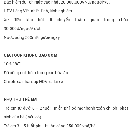
Bảo hiểm du lịch mức cao nhất 20.000.000VND/người/vụ.
HDV tiếng Việt nhiệt tình, kinh nghiệm.
Xe điện khứ hồi di chuyển thăm quan trong chùa
90.000đ/người/lượt
Nước uống 500ml/người/ngày
GIÁ TOUR KHÔNG BAO GỒM
10 % VAT
Đồ uống gọi thêm trong các bữa ăn.
Chi phí cá nhân, tip HDV và lái xe
PHỤ THU TRẺ EM
Trẻ em từ dưới 0 – 2 tuổi: miễn phí, bố mẹ thanh toán chi phí phát
sinh của bé ( nếu có)
Trẻ em 3 – 5 tuổi: phụ thu ăn sáng 250.000 vnđ/bé