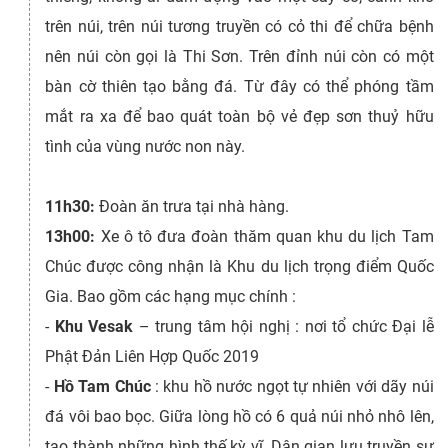
trên núi, trên núi tương truyền có cỏ thi để chữa bệnh
nên núi còn gọi là Thi Sơn. Trên đỉnh núi còn có một
bàn cờ thiên tạo bằng đá. Từ đây có thể phóng tầm
mắt ra xa để bao quát toàn bộ vẻ đẹp sơn thuỷ hữu
tình của vùng nước non này.
11h30:
Đoàn ăn trưa tại nhà hàng.
13h00:
Xe ô tô đưa đoàn thăm quan khu du lịch Tam
Chúc được công nhận là Khu du lịch trọng điểm Quốc
Gia. Bao gồm các hạng mục chính :
-
Khu Vesak
– trung tâm hội nghị : nơi tổ chức Đại lễ
Phật Đản Liên Hợp Quốc 2019
-
Hồ Tam Chúc
: khu hồ nước ngọt tự nhiên với dãy núi
đá vôi bao bọc. Giữa lòng hồ có 6 quả núi nhỏ nhô lên,
tạo thành những hình thế kỳ vĩ. Dân gian lưu truyền sự