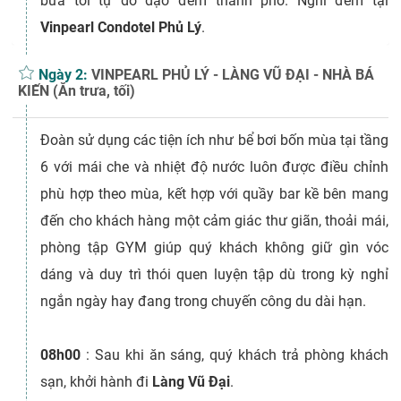
bữa tối tự do dạo đêm thành phố. Nghỉ đêm tại
Vinpearl Condotel Phủ Lý
.
Ngày 2:
VINPEARL PHỦ LÝ - LÀNG VŨ ĐẠI - NHÀ BÁ
KIẾN (Ăn trưa, tối)
Đoàn sử dụng các tiện ích như bể bơi bốn mùa tại tầng
6 với mái che và nhiệt độ nước luôn được điều chỉnh
phù hợp theo mùa, kết hợp với quầy bar kề bên mang
đến cho khách hàng một cảm giác thư giãn, thoải mái,
phòng tập GYM giúp quý khách không giữ gìn vóc
dáng và duy trì thói quen luyện tập dù trong kỳ nghỉ
ngắn ngày hay đang trong chuyến công du dài hạn.
08h00
: Sau khi ăn sáng, quý khách trả phòng khách
sạn, khởi hành đi
Làng Vũ Đại
.