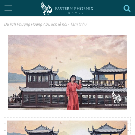
Du lịch Phượng Hoàng
/
Du lịch lễ hội - Tâm linh
/