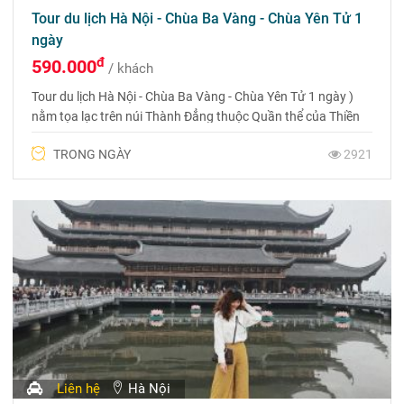
Tour du lịch Hà Nội - Chùa Ba Vàng - Chùa Yên Tử 1
ngày
đ
590.000
/ khách
Tour du lịch Hà Nội - Chùa Ba Vàng - Chùa Yên Tử 1 ngày )
nằm tọa lạc trên núi Thành Đẳng thuộc Quần thể của Thiền
phái Trúc Lâm Yên Tử - một phái thiền lớn nhất và độc tôn
TRONG NGÀY
2921
của nước ta do Phật hoàng Trần Nhân Tông đắc pháp ý chỉ
thiền sáng lập
Liên hệ
Hà Nội