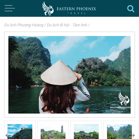
Du lịch Phượng Hoàng
/
Du lịch lễ hội - Tâm linh
/