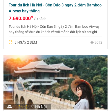
Tour du lịch Hà Nội - Côn Đảo 3 ngày 2 đêm Bamboo
Airway bay thẳng
đ
7.690.000
/ khách
Tour du lịch Hà Nội - Côn Đảo 3 ngày 2 đêm Bamboo Airway
bay thẳng sẽ đưa du khách về với mảnh đất lịch sử nơi ghi
dấu ấn một thời. Cho tới nay mặc dù chiến tranh đã lùi xa
3 NGÀY 2 ĐÊM
3092
nhưng mảnh đất ấy - một Côn Đảo kiên trung với những điểm
son hào hùng, chói lọi…
Liên hệ
Hà Nội