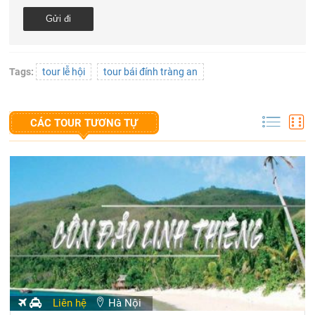
Tags:
tour lễ hội
tour bái đính tràng an
CÁC TOUR TƯƠNG TỰ
Liên hệ
Hà Nội