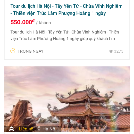
Tour du lịch Hà Nội - Tây Yên Tử - Chùa Vĩnh Nghiêm
- Thiền viện Trúc Lâm Phượng Hoàng 1 ngày
đ
550.000
/ khách
Tour du lịch Hà Nội - Tây Yên Tử - Chùa Vĩnh Nghiêm - Thiền
viện Trúc Lâm Phượng Hoàng 1 ngày giúp quý khách tìm
thấy những khoảnh khắc thanh tịnh, thư thái và cầu mong
TRONG NGÀY
3273
một năm bình an và may mắn
Liên hệ
Hà Nội