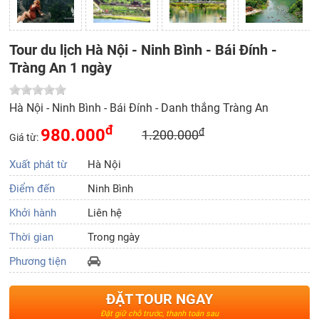
Tour du lịch Hà Nội - Ninh Bình - Bái Đính -
Tràng An 1 ngày
Hà Nội - Ninh Bình - Bái Đính - Danh thắng Tràng An
đ
980.000
đ
1.200.000
Giá từ:
Xuất phát từ
Hà Nội
Điểm đến
Ninh Bình
Khởi hành
Liên hệ
Thời gian
Trong ngày
Phương tiện
ĐẶT TOUR NGAY
Đặt giữ chỗ trước, thanh toán sau