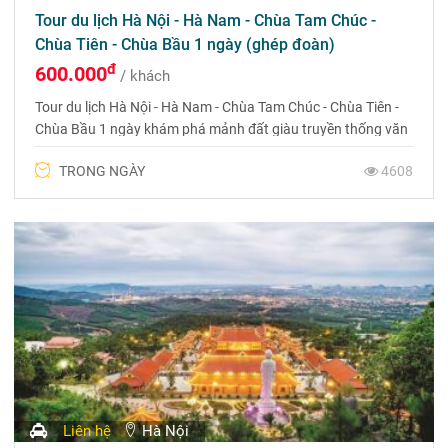
Tour du lịch Hà Nội - Hà Nam - Chùa Tam Chúc -
Chùa Tiên - Chùa Bầu 1 ngày (ghép đoàn)
đ
600.000
/ khách
Tour du lịch Hà Nội - Hà Nam - Chùa Tam Chúc - Chùa Tiên -
Chùa Bầu 1 ngày khám phá mảnh đất giàu truyền thống văn
hóa của Đồng bằng sông Hồng. Nơi đây không chỉ được
TRONG NGÀY
4608
thiên nhiên ưu ái ban tặng những danh thắng non xanh nước
biếc tuyệt đẹp mà còn rất nhiều di tích văn hóa linh thiêng
Liên hệ
Hà Nội