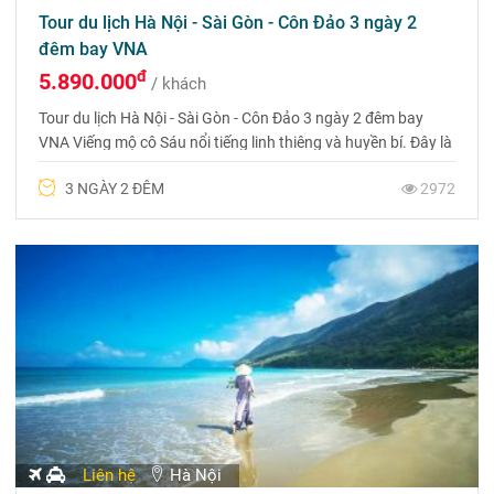
Tour du lịch Hà Nội - Sài Gòn - Côn Đảo 3 ngày 2
đêm bay VNA
đ
5.890.000
/ khách
Tour du lịch Hà Nội - Sài Gòn - Côn Đảo 3 ngày 2 đêm bay
VNA Viếng mộ cô Sáu nổi tiếng linh thiêng và huyền bí. Đây là
nghĩa trang duy nhất có phong tục viếng vào lúc 23 giờ trở đi.
3 NGÀY 2 ĐÊM
2972
Ai đến Côn Đảo cũng từng đến đây vào giữa đêm để nguyện
cầu công việc kinh doanh được thuận lợi.
Liên hệ
Hà Nội