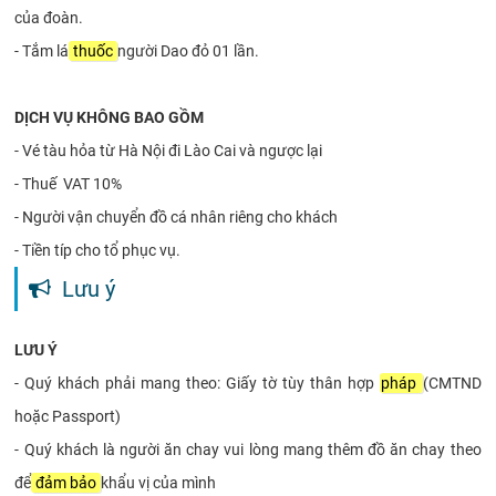
của đoàn.
- Tắm lá
thuốc
người Dao đỏ 01 lần.
DỊCH VỤ KHÔNG BAO GỒM
- Vé tàu hỏa từ Hà Nội đi Lào Cai và ngược lại
- Thuế VAT 10%
- Người vận chuyển đồ cá nhân riêng cho khách
- Tiền típ cho tổ phục vụ.
Lưu ý
LƯU Ý
- Quý khách phải mang theo: Giấy tờ tùy thân hợp
pháp
(CMTND
hoặc Passport)
- Quý khách là người ăn chay vui lòng mang thêm đồ ăn chay theo
để
đảm bảo
khẩu vị của mình