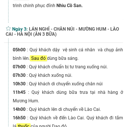
trình chinh phục đỉnh
Nhìu Cồ San.
Ngày 3:
LÁN NGHỈ - CHÂN NÚI - MƯỜNG HUM - LÀO
CAI - HÀ NỘI (ĂN 3 BỮA)
05h00
: 
Quý khách dậy vệ sinh cá nhân và chụp ảnh
bình lên.
Sau đó
dùng bữa sáng.
07h00
 : 
Quý khách chuẩn bị tư trang xuống núi.
07h30
 : 
Quý khách xuống núi.
10h30
 : 
Quý khách di chuyển xuống chân núi
11h45
 : 
Quý khách dùng bữa trưa tại nhà hàng ở
Mương Hum.
14h00
 : 
Quý khách lên di chuyển về Lào Cai.
16h50
 : 
Quý khách về đến Lào Cai. Quý khách đi tắm
lá
thuốc
của người Dao đỏ.