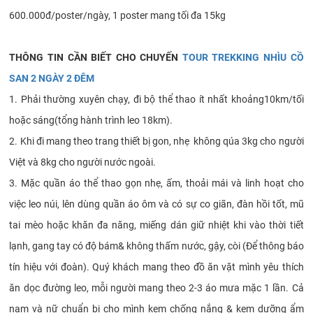
600.000đ/poster/ngày, 1 poster mang tối đa 15kg
THÔNG TIN CẦN BIẾT CHO CHUYẾN
TOUR TREKKING NHÌU CỒ
SAN 2 NGÀY 2 ĐÊM
1. Phải thường xuyên chạy, đi bộ thể thao ít nhất khoảng10km/tối
hoặc sáng(tổng hành trình leo 18km).
2. Khi đi mang theo trang thiết bị gon, nhẹ không qúa 3kg cho người
Việt và 8kg cho người nước ngoài.
3. Mặc quần áo thể thao gọn nhẹ, ấm, thoải mái và linh hoạt cho
việc leo núi, lên dùng quần áo ôm và có sự co giãn, đàn hồi tốt, mũ
tai mèo hoặc khăn đa năng, miếng dán giữ nhiệt khi vào thời tiết
lạnh, gang tay có độ bám& không thấm nước, gậy, còi (Để thông báo
tín hiệu với đoàn). Quý khách mang theo đồ ăn vặt mình yêu thích
ăn dọc đường leo, mỗi người mang theo 2-3 áo mưa mặc 1 lần. Cả
nam và nữ chuẩn bị cho mình kem chống nắng & kem dưỡng ẩm