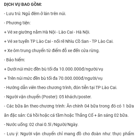
DỊCH VỤ BAO GỒM:
- Lưu trú: Ngủ đêm ở lán trên núi.
- Phương tiện:
+ Vé xe giường nằm Hà Nội - Lào Cai - Hà Nội.
+ Vé xe tuyến TP Lào Cai - nối rẽ Nhìu Cồ San - TP Lào Cai.
+ Xe ôm trung chuyển từ điểm đỗ xe đến cửa rừng.
- Bảo hiểm:
+ Dưới núi mức đền bù tối đa 10.000.000đ/người/vụ
+ Trên núi mức đền bù tối đa 70.000.000đ/người/vụ
- Hướng dẫn viên theo chương trình, đón tiễn tại TP Lào Cai.
- Người vận chuyển (Poster): 05 khách/poster.
- Các bữa ăn theo chương trình: Ăn chính 04 bữa trong đó có 1 bữa
ăn đặc sản: Cá hồi hoặc cá tầm hoặc Thắng Cố + ăn sáng 02 bữa.
- Nước uống: 02 chai 0.5l /Người/Ngày.
- Lưu ý: Người vận chuyển chỉ mang đồ cho đoàn như: thực phẩm