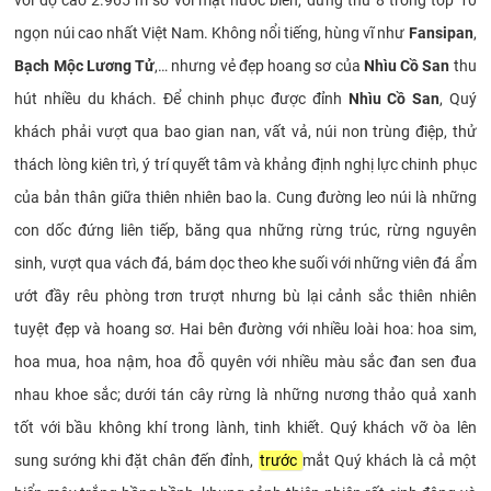
với độ cao 2.965 m so với mặt nước biển, đứng thứ 8 trong top 10
ngọn núi cao nhất Việt Nam. Không nổi tiếng, hùng vĩ như
Fansipan
,
Bạch Mộc Lương Tử
,… nhưng vẻ đẹp hoang sơ của
Nhìu Cồ San
thu
hút nhiều du khách. Để chinh phục được đỉnh
Nhìu Cồ San
, Quý
khách phải vượt qua bao gian nan, vất vả, núi non trùng điệp, thử
thách lòng kiên trì, ý trí quyết tâm và khảng định nghị lực chinh phục
của bản thân giữa thiên nhiên bao la. Cung đường leo núi là những
con dốc đứng liên tiếp, băng qua những rừng trúc, rừng nguyên
sinh, vượt qua vách đá, bám dọc theo khe suối với những viên đá ẩm
ướt đầy rêu phòng trơn trượt nhưng bù lại cảnh sắc thiên nhiên
tuyệt đẹp và hoang sơ. Hai bên đường với nhiều loài hoa: hoa sim,
hoa mua, hoa nậm, hoa đỗ quyên với nhiều màu sắc đan sen đua
nhau khoe sắc; dưới tán cây rừng là những nương thảo quả xanh
tốt với bầu không khí trong lành, tinh khiết. Quý khách vỡ òa lên
sung sướng khi đặt chân đến đỉnh,
trước
mắt Quý khách là cả một