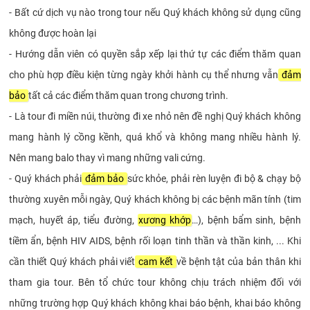
- Bất cứ dịch vụ nào trong tour nếu Quý khách không sử dụng cũng
không được hoàn lại
- Hướng dẫn viên có quyền sắp xếp lại thứ tự các điểm thăm quan
cho phù hợp điều kiện từng ngày khởi hành cụ thể nhưng vẫn
đảm
bảo
tất cả các điểm thăm quan trong chương trình.
- Là tour đi miền núi, thường đi xe nhỏ nên đề nghị Quý khách không
mang hành lý cồng kềnh, quá khổ và không mang nhiều hành lý.
Nên mang balo thay vì mang những vali cứng.
- Quý khách phải
đảm bảo
sức khỏe, phải rèn luyện đi bộ & chạy bộ
thường xuyên mỗi ngày, Quý khách không bị các bệnh mãn tính (tim
mạch, huyết áp, tiểu đường,
xương khớp
…), bệnh bẩm sinh, bệnh
tiềm ẩn, bệnh HIV AIDS, bệnh rối loạn tinh thần và thần kinh, ... Khi
cần thiết Quý khách phải viết
cam kết
về bệnh tật của bản thân khi
tham gia tour. Bên tổ chức tour không chịu trách nhiệm đối với
những trường hợp Quý khách không khai báo bệnh, khai báo không