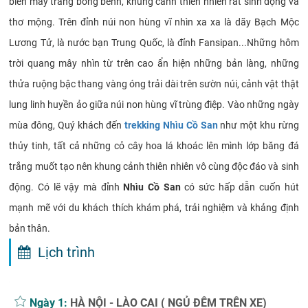
biển mây trắng bồng bềnh, khung cảnh thiên nhiên rất sinh động và
thơ mộng. Trên đỉnh núi non hùng vĩ nhìn xa xa là dãy Bạch Mộc
Lương Tử, là nước bạn Trung Quốc, là đỉnh Fansipan...Những hôm
trời quang mây nhìn từ trên cao ẩn hiện những bản làng, những
thửa ruộng bậc thang vàng óng trải dài trên sườn núi, cảnh vật thật
lung linh huyền ảo giữa núi non hùng vĩ trùng điệp. Vào những ngày
mùa đông, Quý khách đến
trekking Nhìu Cồ San
như một khu rừng
thủy tinh, tất cả những cỏ cây hoa lá khoác lên mình lớp băng đá
trắng muốt tạo nên khung cảnh thiên nhiên vô cùng độc đáo và sinh
động. Có lẽ vậy mà đỉnh
Nhìu Cồ San
có sức hấp dẫn cuốn hút
mạnh mẽ với du khách thích khám phá, trải nghiệm và khảng định
bản thân.
Lịch trình
Ngày 1:
HÀ NỘI - LÀO CAI ( NGỦ ĐÊM TRÊN XE)