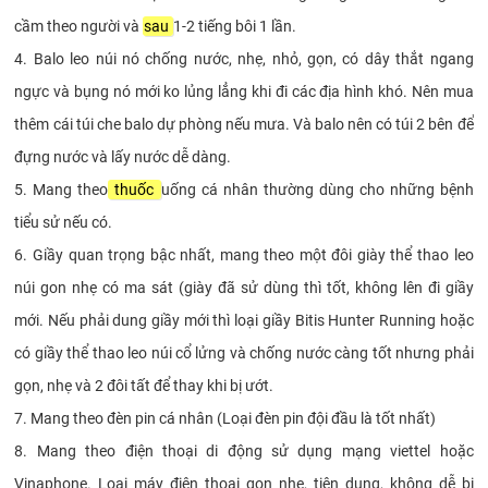
cầm theo người và
sau
1-2 tiếng bôi 1 lần.
4. Balo leo núi nó chống nước, nhẹ, nhỏ, gọn, có dây thắt ngang
ngực và bụng nó mới ko lủng lẳng khi đi các địa hình khó. Nên mua
thêm cái túi che balo dự phòng nếu mưa. Và balo nên có túi 2 bên để
đựng nước và lấy nước dễ dàng.
5. Mang theo
thuốc
uống cá nhân thường dùng cho những bệnh
tiểu sử nếu có.
6. Giầy quan trọng bậc nhất, mang theo một đôi giày thể thao leo
núi gon nhẹ có ma sát (giày đã sử dùng thì tốt, không lên đi giầy
mới. Nếu phải dung giầy mới thì loại giầy Bitis Hunter Running hoặc
có giầy thể thao leo núi cổ lửng và chống nước càng tốt nhưng phải
gọn, nhẹ và 2 đôi tất để thay khi bị ướt.
7. Mang theo đèn pin cá nhân (Loại đèn pin đội đầu là tốt nhất)
8. Mang theo điện thoại di động sử dụng mạng viettel hoặc
Vinaphone. Loại máy điện thoại gọn nhẹ, tiện dụng, không dễ bị