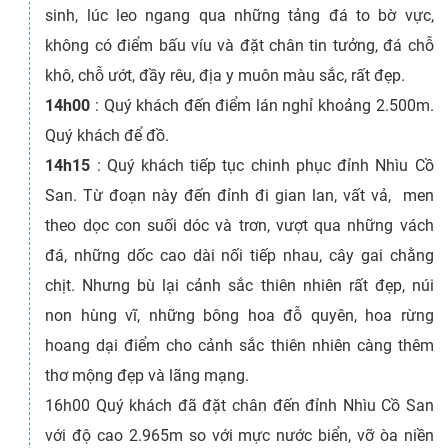
sinh, lúc leo ngang qua những tảng đá to bờ vực,
không có điểm bấu víu và đặt chân tin tưởng, đá chỗ
khô, chỗ ướt, đầy rêu, địa y muôn màu sắc, rất đẹp.
14h00
: 
Quý khách đến điểm lán nghỉ khoảng 2.500m.
Quý khách để đồ.
14h15
 : 
Quý khách tiếp tục chinh phục đỉnh Nhìu Cồ
San. Từ đoạn này đến đỉnh đi gian lan, vất vả, men
theo dọc con suối dóc và trơn, vượt qua những vách
đá, những dốc cao dài nối tiếp nhau, cây gai chằng
chịt. Nhưng bù lại cảnh sắc thiên nhiên rất đẹp, núi
non hùng vĩ, những bông hoa đỗ quyên, hoa rừng
hoang dại điểm cho cảnh sắc thiên nhiên càng thêm
thơ mộng đẹp và lãng mạng.
16h00
Quý khách đã đặt chân đến đỉnh Nhìu Cồ San
với độ cao 2.965m so với mực nước biển, vỡ òa niền