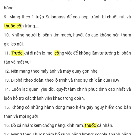
hỏng.
9. Mang theo 1 tuýp Salonpass để xoa bóp tránh bị chuột rút và
thuốc
cô
n trùng….
10. Những người bị bệnh tim mạch, huyết áp cao không nên tham
gia leo núi.
11.
Trước
khi đi nên lo mọi
cô
ng việc để không làm tư tưởng bị phân
tán và mất vui.
12. Nên mang theo máy ảnh và máy quay gọn nhẹ.
13. Đi phải theo đoàn, theo lộ trình và theo sự chỉ dẫn của HDV
14. Luôn lạc quan, yêu đời, quyết tâm chinh phục đỉnh cao nhất và
luôn hỗ trợ các thành viên khác trong đoàn.
15. Không có những hành động mạo hiểm gây nguy hiểm cho bản
thân và mọi người
16. Đồ cá nhân: kem chống nắng, kính râm,
thuốc
cá nhân.
17. Mang theo Thực phẩm bổ sung năng lượng: socola, thanh năng