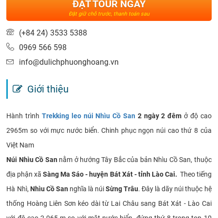
ĐẶT TOUR NGAY
Đặt giữ chỗ trước, thanh toán sau
(+84 24) 3533 5388
0969 566 598
info@dulichphuonghoang.vn
Giới thiệu
Hành trình
Trekking leo núi Nhìu Cồ San
2 ngày 2 đêm
ở độ cao
2965m so với mực nước biển. Chinh phục ngọn núi cao thứ 8 của
Việt Nam
Núi Nhìu Cồ San
nằm ở hướng Tây Bắc của bản Nhìu Cồ San, thuộc
địa phận xã
Sàng Ma Sáo - huyện Bát Xát - tỉnh Lào Cai.
Theo tiếng
Hà Nhì,
Nhìu Cồ San
nghĩa là núi
Sừng Trâu
. Đây là dãy núi thuộc hệ
thống Hoàng Liên Sơn kéo dài từ Lai Châu sang Bát Xát - Lào Cai