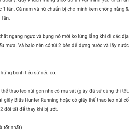
c 1 lần. Cả nam và nữ chuẩn bị cho mình kem chống nắng &
1 lần.
 thắt ngang ngực và bụng nó mới ko lủng lẳng khi đi các địa
ếu mưa. Và balo nên có túi 2 bên để đựng nước và lấy nước
hững bệnh tiểu sử nếu có.
thể thao leo núi gon nhẹ có ma sát (giày đã sử dùng thì tốt,
i giầy Bitis Hunter Running hoặc có giầy thể thao leo núi cổ
 đôi tất để thay khi bị ướt.
à tốt nhất)