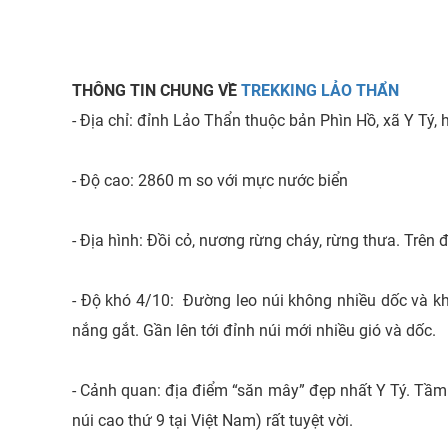
THÔNG TIN CHUNG VỀ
TREKKING LẢO THẨN
- Địa chỉ: đỉnh Lảo Thẩn thuộc bản Phìn Hồ, xã Y Tý, h
- Độ cao: 2860 m so với mực nước biển
- Địa hình: Đồi cỏ, nương rừng cháy, rừng thưa. Trên 
- Độ khó 4/10: Đường leo núi không nhiều dốc và kh
nắng gắt. Gần lên tới đỉnh núi mới nhiều gió và dốc.
- Cảnh quan: địa điểm “săn mây” đẹp nhất Y Tý. Tầm
núi cao thứ 9 tại Việt Nam) rất tuyệt vời.