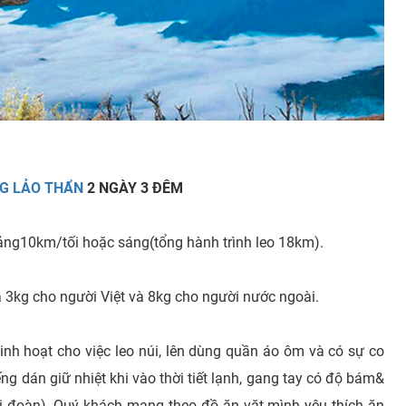
G LẢO THẨN
2 NGÀY 3 ĐÊM
hoảng10km/tối hoặc sáng(tổng hành trình leo 18km).
a 3kg cho người Việt và 8kg cho người nước ngoài.
inh hoạt cho việc leo núi, lên dùng quần áo ôm và có sự co
ng dán giữ nhiệt khi vào thời tiết lạnh, gang tay có độ bám&
ới đoàn). Quý khách mang theo đồ ăn vặt mình yêu thích ăn