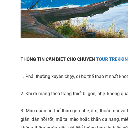
THÔNG TIN CẦN BIẾT CHO CHUYẾN
TOUR TREKKIN
1. Phải thường xuyên chạy, đi bộ thể thao ít nhất k
2. Khi đi mang theo trang thiết bị gon, nhẹ không qú
3. Mặc quần áo thể thao gọn nhẹ, ấm, thoải mái và l
giãn, đàn hồi tốt, mũ tai mèo hoặc khăn đa năng, miế
không thấm nước, gậy, còi (Để thông báo tín hiệu v