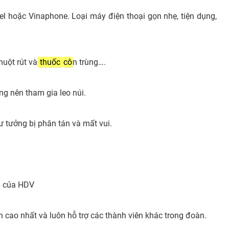
el hoặc Vinaphone. Loại máy điện thoại gọn nhẹ, tiện dụng,
huột rút và
thuốc
cô
n trùng….
g nên tham gia leo núi.
ư tưởng bị phân tán và mất vui.
ẫn của HDV
h cao nhất và luôn hỗ trợ các thành viên khác trong đoàn.