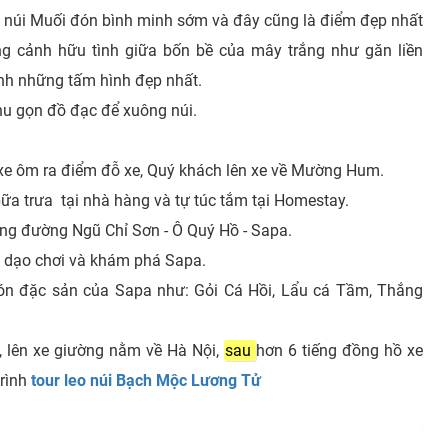
h núi Muối đón bình minh sớm và đây cũng là điểm đẹp nhất
 cảnh hữu tình giữa bốn bề của mây trắng như găn liền
mình những tấm hình đẹp nhất.
hu gọn đồ đạc để xuông núi.
xe ôm ra điểm đỗ xe, Quý khách lên xe về Mường Hum.
 trưa tại nhà hàng và tự túc tắm tại Homestay.
ng đường Ngũ Chỉ Sơn - Ô Quý Hồ - Sapa.
 dạo chơi và khám phá Sapa.
ón đặc sản của Sapa như: Gỏi Cá Hồi, Lẩu cá Tầm, Thắng
 lên xe giường nằm về Hà Nội,
sau
hơn 6 tiếng đồng hồ xe
trình
tour leo núi Bạch Mộc Lương Tử