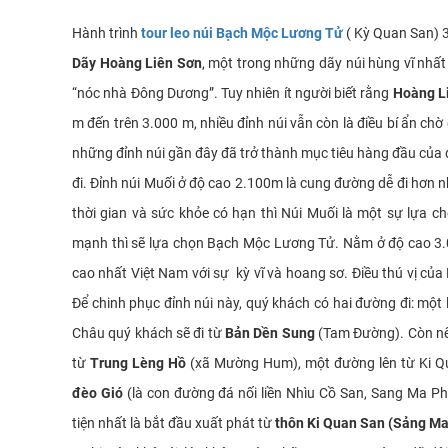
Hành trình
tour leo núi Bạch Mộc Lương Tử
( Kỳ Quan San) 3
Dãy Hoàng Liên Sơn
, một trong những dãy núi hùng vĩ nhất
“nóc nhà Đông Dương”. Tuy nhiên ít người biết rằng
Hoàng L
m đến trên 3.000 m, nhiều đỉnh núi vẫn còn là điều bí ẩn c
những đỉnh núi gần đây đã trở thành mục tiêu hàng đầu của dâ
đi. Đỉnh núi Muối ở độ cao 2.100m là cung đường dễ đi hơn
thời gian và sức khỏe có hạn thì Núi Muối là một sự lựa 
mạnh thì sẽ lựa chọn Bạch Mộc Lương Tử. Nằm ở độ cao 3.
cao nhất Việt Nam với sự kỳ vĩ và hoang sơ. Điều thú vị củ
Để chinh phục đỉnh núi này, quý khách có hai đường đi: một l
Châu quý khách sẽ đi từ
Bản Dền Sung
(Tam Đường). Còn nếu
từ
Trung Lèng Hồ
(xã Mường Hum), một đường lên từ Ki Q
đèo Gió
(là con đường đá nối liền Nhìu Cồ San, Sang Ma P
tiện nhất là bắt đầu xuất phát từ
thôn Ki Quan San (Sảng Ma