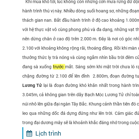
Khi mùa khô tới, lúc không còn những cơn mưa rừng dữ dội n
hành trình thú vị này. Nhiều dòng suối hoang sơ, những đoạn 
thách gian nan. Bắt đầu hành trình ở độ cao khoảng 1.000m
với hệ thực vật vô cùng phong phú và đa dạng, những vạt 
nên dừng chân ở cao độ trên 2.000 m. Đây là nơi có góc nh
2.100 với khoảng không rộng rãi, thoáng đãng. Rồi khi màn
thưởng thức ly trà nóng và cùng ngắm nhìn bầu trời đêm củ
đang sà xuống
trước
mắt. Sáng sớm khi mặt trời chưa ló 
chặng đường từ 2.100 để lên đỉnh 2.800m, đoạn đường tư
Lương Tử
lại là đoạn đường khó khăn nhất trong hành trìn
3.045m, cả không gian trên dãy Bạch Mộc Lương Tử chỉ toa
núi nhô lên giữa đại ngàn Tây Bắc. Khung cảnh thần tiên 
leo qua những dốc đá dựng đứng như lên trời. Cảm giác đ
trong đại dương mây sẽ là khoảnh khắc đáng nhớ trong cuộc
Lịch trình