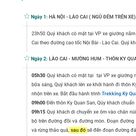
Ngày 1:
HÀ NỘI - LÀO CAI ( NGỦ ĐÊM TRÊN XE)
23h50
Quý khách có mặt tại VP xe giường nằm
Cai theo đường cao tốc Nội Bài - Lào Cai. Quý k
Ngày 2:
LÀO CAI - MƯỜNG HUM - THÔN KY QUAN
05h30
Quý khách có mặt tại tại VP xe giường 
bữa sáng, Quý khách lên xe khởi hành đi thôn 
nhộn trên xe. Bắt đầu hành trình
Trekking Kỳ Qu
09h00
Đến thôn Ky Quan San, Qúy khách chuẩn bị
09h15
Quý khách di chuyển xe ôm vào chân núi
bộ trên đường đồi và đường mòn. Đoạn đường này
và rừng thảo quả,
sau đó
sẽ đến đoạn đường đ