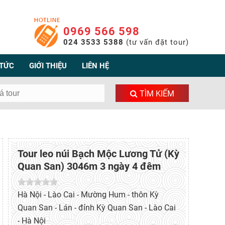
0969 566 598
024 3533 5388
(tư vấn đặt tour)
 TỨC
GIỚI THIỆU
LIÊN HỆ
TÌM KIẾM
Tour leo núi Bạch Mộc Lương Tử (Kỳ
Quan San) 3046m 3 ngày 4 đêm
Hà Nội - Lào Cai - Mường Hum - thôn Kỳ
Quan San - Lán - đỉnh Kỳ Quan San - Lào Cai
- Hà Nội