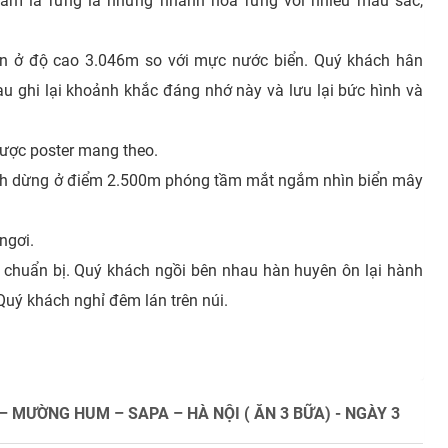
 đám lá rừng là những nhành hoa rừng với nhiều mầu sắc,
n ở độ cao 3.046m so với mực nước biển. Quý khách hân
u ghi lại khoảnh khắc đáng nhớ này và lưu lại bức hình và
ược poster mang theo.
ách dừng ở điểm 2.500m phóng tầm mắt ngắm nhìn biển mây
ngơi.
 chuẩn bị. Quý khách ngồi bên nhau hàn huyên ôn lại hành
Quý khách nghỉ đêm lán trên núi.
– MƯỜNG HUM – SAPA – HÀ NỘI ( ĂN 3 BỮA) - NGÀY 3