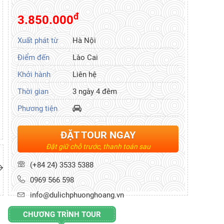
đ
3.850.000
Xuất phát từ
Hà Nội
Điểm đến
Lào Cai
Khởi hành
Liên hệ
Thời gian
3 ngày 4 đêm
Phương tiện
ĐẶT TOUR NGAY
Đặt giữ chỗ trước, thanh toán sau
(+84 24) 3533 5388
0969 566 598
info@dulichphuonghoang.vn
CHƯƠNG TRÌNH TOUR