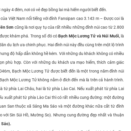
 ngày 4 đêm, nơi có vẻ đẹp bồng lai mà hiếm người biết đến.
 của Việt Nam nổi tiếng với đỉnh Fansipan cao 3.143 m – Được coi là
iên Sơn
cũng là nơi quy tụ của rất nhiều những đỉnh núi cao từ 2.800
hờ được khám phá. Trong số đó có
Bạch Mộc Lương Tử và Núi Muối,
là
n du lịch ưa chinh phục. Hai đỉnh núi này đều cùng trên một lộ trình
 nhưng độ hấp dẫn không hề kém. Với những du khách không có nhiều
chọn phù hợp. Còn với những du khách ưa mạo hiểm, thích cảm giác
046m, Bạch Mộc Lương Tử được biết đến là một trong năm đỉnh núi
a Bạch Mộc Lương Tử không nằm ở đích đến mà là trên cả hành trình.
à từ phía Lai Châu, hai là từ phía Lào Cai. Nếu xuất phát từ phía Lai
 xuất phát từ phía Lào Cai thì có rất nhiều cung đường: một đường
uan San thuộc xã Sảng Ma Sáo và một đường khác nữa cắt từ đỉnh
ho với Sin Súi Hồ, Mường So). Nhưng cung đường đẹp nhất và thuận
 Sáo).