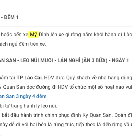
 - ĐÊM 1
 hoặc bến xe
Mỹ
Đình lên xe giường nằm khởi hành đi Lào
hách ngủ đêm trên xe.
 SAN - LEO NÚI MUỐI - LÁN NGHỈ (ĂN 3 BỮA) - NGÀY 1
nằm tại
TP Lào Cai
, HDV đưa Quý khách về nhà hàng dùng
Ky Quan San dọc đường đi HDV tổ chức một số hoạt náo vui
an San 3 ngày 4 đêm
 tư trang hành lý leo núi.
 bắt đầu hành trình chinh phục đỉnh Ky Quan San. Đoàn đi
 dễ đi với hai bên là rừng trúc, tiếp theo là đến rừng vầu
á.