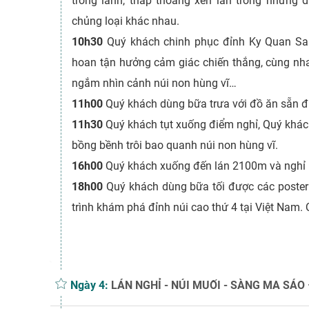
trong lành, thấp thoáng xen lẫn trong những
chủng loại khác nhau.
10h30
Quý khách chinh phục đỉnh Ky Quan Sa
hoan tận hưởng cảm giác chiến thắng, cùng nha
ngắm nhìn cảnh núi non hùng vĩ…
11h00
Quý khách dùng bữa trưa với đồ ăn sẵn đ
11h30
Quý khách tụt xuống điểm nghỉ, Quý kh
bồng bềnh trôi bao quanh núi non hùng vĩ.
16h00
Quý khách xuống đến lán 2100m và nghỉ 
18h00
Quý khách dùng bữa tối được các poster
trình khám phá đỉnh núi cao thứ 4 tại Việt Nam. 
Ngày 4:
LÁN NGHỈ - NÚI MUỐI - SÀNG MA SÁO 