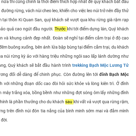
ữa thì cũng chính là thời điểm thích hợp nhất để quý khách bắt đầu
đường rừng, vách nùi cheo leo, khiến cho việc leo núi trở nên đầy thử
 tại thôn Ki Quan San, quý khách sẽ vượt qua khu rừng già rậm rạp
thảo quả cao ngút đầu người.
Trước
khi tới điểm dựng lán, Quý khách
ìn và khung cảnh đẹp nhất. Đoàn sẽ nghỉ tại điểm cắm trại ở độ cao
 đêm buông xuống, bên ánh lửa bập bùng tại điểm cắm trại, du khách
a núi rừng kỳ ảo với hàng triệu những ngôi sao lấp lánh dường như
rạng, Quý khách sẽ bắt đầu hành trình
trekking Bạch Mộc Lương Tử
ơng đối dễ dàng để chinh phục. Còn đường lên tới
đỉnh Bạch Mộc
h với những đoạn dốc cao đòi hỏi sức khỏe và lòng kiên trì. Ở đỉnh
̀n mây trắng xóa, bồng bềnh như những đợt sóng ôm lấy những đỉnh
đó chính là phần thưởng cho du khách
sau
khi vất vả vượt qua rừng rậm,
ứng trên đỉnh núi đón tia nắng của bình minh sớm mai và đắm mình
 đời.