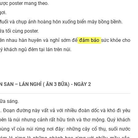
ược poster mang theo.
ơi.
Muối và chụp ảnh hoàng hôn xuống biển mây bồng bềnh.
a tối cùng poster.
 bên nhau hàn huyên và nghỉ sớm để
đảm bảo
sức khỏe cho
 khách ngủ đêm tại lán trên núi.
 SAN – LÁN NGHỈ ( ĂN 3 BỮA) - NGÀY 2
bữa sáng.
 Đoạn đường này vất vả với nhiều đoàn dốc và khó đi yêu
bên là núi nhưng cảnh rất hữu tình và thơ mộng. Quý khách
ng vĩ của núi rừng nơi đây: những cây cổ thụ, suối nước