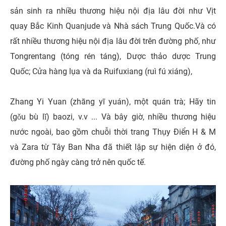
sản sinh ra nhiều thương hiệu nội địa lâu đời như Vịt
quay Bắc Kinh Quanjude và Nhà sách Trung Quốc.Và có
rất nhiều thương hiệu nội địa lâu đời trên đường phố, như
Tongrentang (tóng rén táng), Dược thảo dược Trung
Quốc; Cửa hàng lụa và da Ruifuxiang (ruì fú xiáng),
Zhang Yi Yuan (zhāng yī yuán), một quán trà; Hãy tin
(gǒu bù lǐ) baozi, v.v ... Và bây giờ, nhiều thương hiệu
nước ngoài, bao gồm chuỗi thời trang Thụy Điển H & M
và Zara từ Tây Ban Nha đã thiết lập sự hiện diện ở đó,
đường phố ngày càng trở nên quốc tế.