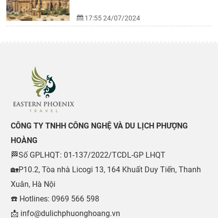
17:55 24/07/2024
CÔNG TY TNHH CÔNG NGHỆ VÀ DU LỊCH PHƯỢNG
HOÀNG
🏁Số GPLHQT: 01-137/2022/TCDL-GP LHQT
🏡P10.2, Tòa nhà Licogi 13, 164 Khuất Duy Tiến, Thanh
Xuân, Hà Nội
☎️ Hotlines: 0969 566 598
📩 info@dulichphuonghoang.vn