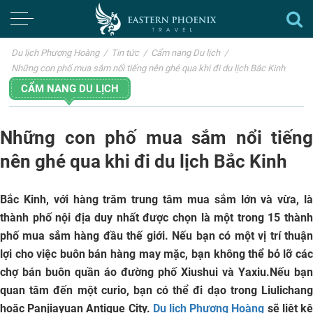
Du lịch Phượng Hoàng
/
Tin tức
/
Cẩm nang Du lịch
/
Những con phố mua sắm nổi tiếng nên ghé qua khi đi du lịch Bắc Kinh
CẨM NANG DU LỊCH
Những con phố mua sắm nổi tiếng
nên ghé qua khi đi du lịch Bắc Kinh
Bắc Kinh
, với hàng trăm trung tâm mua sắm lớn và vừa, l
thành phố nội địa duy nhất được chọn là một trong 15 thành
phố mua sắm hàng đầu thế giới. Nếu bạn có một vị trí thuận
lợi cho việc buôn bán hàng may mặc, bạn không thể bỏ lỡ các
chợ bán buôn quần áo đường phố Xiushui và Yaxiu.Nếu bạn
quan tâm đến một curio, bạn có thể đi dạo trong Liulichang
hoặc Panjiayuan Antique City.
Du lịch Phượng Hoàng
sẽ liệt k