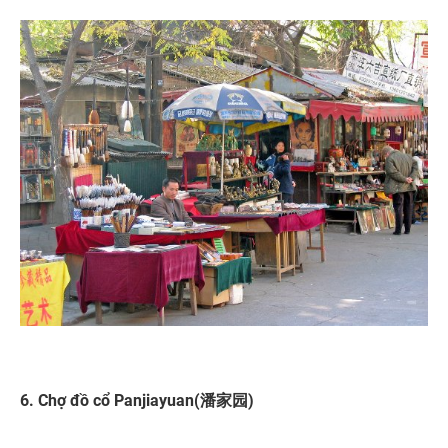
6. Chợ đồ cổ Panjiayuan(潘家园)