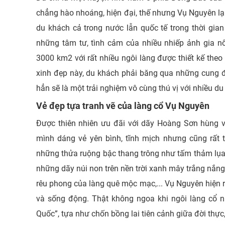
chẳng hào nhoáng, hiện đại, thế nhưng Vụ Nguyên l
du khách cả trong nước lẫn quốc tế trong thời gia
những tâm tư, tình cảm của nhiều nhiếp ảnh gia nổi
3000 km2 với rất nhiều ngôi làng được thiết kế theo
xinh đẹp này, du khách phải băng qua những cung đ
hẳn sẽ là một trải nghiệm vô cùng thú vị với nhiều du
Vẻ đẹp tựa tranh vẽ của làng cổ Vụ Nguyên
Được thiên nhiên ưu đãi với dãy Hoàng Sơn hùng 
mình dáng vẻ yên bình, tĩnh mịch nhưng cũng rất
những thửa ruộng bậc thang trông như tấm thảm lụa
những dãy núi non trên nền trời xanh mây trắng nắn
rêu phong của làng quê mộc mạc,... Vụ Nguyên hiện 
và sống động. Thật không ngoa khi ngôi làng cổ n
Quốc”, tựa như chốn bồng lai tiên cảnh giữa đời thực,