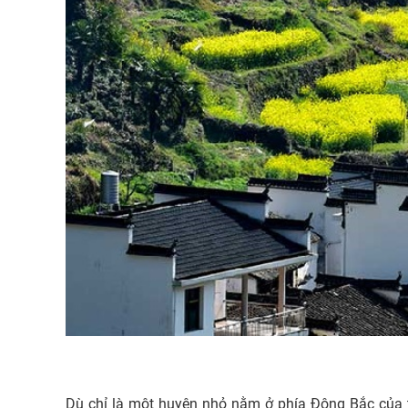
Dù chỉ là một huyện nhỏ nằm ở phía Đông Bắc của 