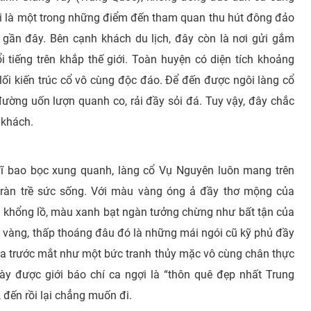
ại là một trong những điểm đến tham quan thu hút đông đảo
n gần đây. Bên cạnh khách du lịch, đây còn là nơi gửi gắm
 tiếng trên khắp thế giới. Toàn huyện có diện tích khoảng
 lối kiến trúc cổ vô cùng độc đáo. Để đến được ngôi làng cổ
ường uốn lượn quanh co, rải đầy sỏi đá. Tuy vậy, đây chắc
 khách.
vĩ bao bọc xung quanh, làng cổ Vụ Nguyên luôn mang trên
 tràn trề sức sống. Với màu vàng óng ả đầy thơ mộng của
 khổng lồ, màu xanh bạt ngàn tưởng chừng như bất tận của
g vàng, thấp thoáng đâu đó là những mái ngói cũ kỹ phủ đầy
ra trước mắt như một bức tranh thủy mặc vô cùng chân thực
ày được giới báo chí ca ngợi là “thôn quê đẹp nhất Trung
 đến rồi lại chẳng muốn đi.