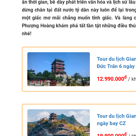
ấn thời gian, bề dày phát triển văn hóa và lịch sử 
dừng chân tại đất nước tỷ dân này luôn để lại tro
một giấc mơ mãi chẳng muốn tỉnh giấc. Và làng c
Phượng Hoàng khám phá tất tần tật những điều thú 
nhé!
Tour du lịch Gia
Đức Trấn 6 ngày
đ
12.990.000
/ k
Tour du lịch Gi
ngày bay CZ
đ
19.900.000