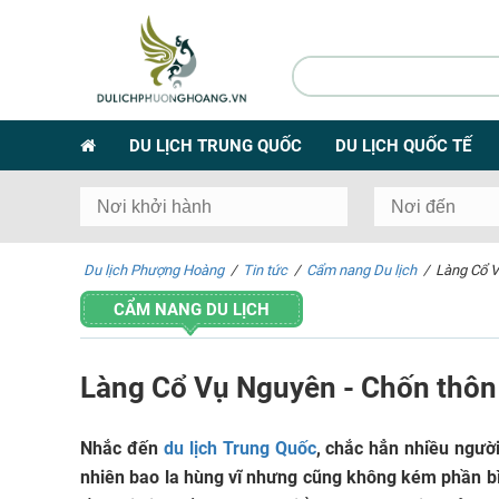
DU LỊCH TRUNG QUỐC
DU LỊCH QUỐC TẾ
Du lịch Phượng Hoàng
/
Tin tức
/
Cẩm nang Du lịch
/
Làng Cổ V
CẨM NANG DU LỊCH
Làng Cổ Vụ Nguyên - Chốn thôn
Nhắc đến
du lịch Trung Quốc
, chắc hẳn nhiều ngườ
nhiên bao la hùng vĩ nhưng cũng không kém phần bìn