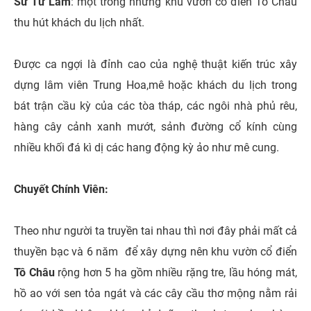
Sư Tử Lâm
: một trong những khu vườn cổ điển Tô Châu
thu hút khách du lịch nhất.
Được ca ngợi là đỉnh cao của nghệ thuật kiến trúc xây
dựng lâm viên Trung Hoa,mê hoặc khách du lịch trong
bát trận cầu kỳ của các tòa tháp, các ngôi nhà phủ rêu,
hàng cây cảnh xanh mướt, sảnh đường cổ kính cùng
nhiều khối đá kì dị các hang động kỳ ảo như mê cung.
Chuyết Chính Viên:
Theo như người ta truyền tai nhau thì nơi đây phải mất cả
thuyền bạc và 6 năm để xây dựng nên khu vườn cổ điển
Tô Châu
rộng hơn 5 ha gồm nhiều rặng tre, lầu hóng mát,
hồ ao với sen tỏa ngát và các cây cầu thơ mộng nằm rải