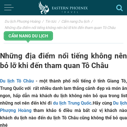
Du lịch Phượng Hoàng
/
Tin tức
/
Cẩm nang Du lịch
/
Những địa điểm nổi tiếng không nên bỏ lỡ khi đến tham quan Tô Châu
CẨM NANG DU LỊCH
Những địa điểm nổi tiếng không nên
bỏ lỡ khi đến tham quan Tô Châu
Du lịch Tô Châu
- một thành phố nổi tiếng ở tỉnh
Giang Tô,
Trung Quốc
với rất nhiều danh lam thắng cảnh đẹp và món ă
ngon, hấp dẫn mà khách du lịch không nên bỏ qua trong list
những nơi nên đến khi đi
du lịch Trung Quốc
.Hãy cùng
Du lịc
Phượng Hoàng
tham khảo 6 điều mà bất cứ vị khách nà
khách du lịch nào đến du lịch Tô Châu cũng không thể bỏ qua
nhé