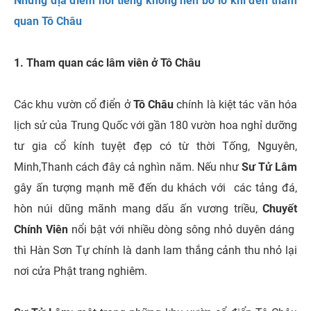
Những địa điểm nổi tiếng không nên bỏ lỡ khi đến tham
quan Tô Châu
1. Tham quan các lâm viên ở Tô Châu
Các khu vườn cổ điển ở
Tô Châu
chính là kiệt tác văn hóa
lịch sử của Trung Quốc với gần 180 vườn hoa nghỉ dưỡng
tư gia cổ kính tuyệt đẹp có từ thời Tống, Nguyên,
Minh,Thanh cách đây cả nghìn năm.
Nếu như
Sư Tử Lâm
gây ấn tượng mạnh mẽ đến du khách với các tảng đá,
hòn núi dũng mãnh mang dấu ấn vương triều,
Chuyết
Chính Viên
nổi bật với nhiều dòng sông nhỏ duyên dáng
thì Hàn Sơn Tự chính là danh lam thắng cảnh thu nhỏ lại
nơi cửa Phật trang nghiêm.