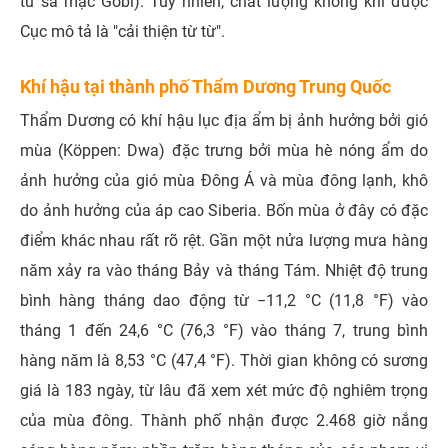
từ sa mạc Gobi). Tuy nhiên, chất lượng không khí được
Cục mô tả là "cải thiện từ từ".
Khí hậu tại thành phố Thẩm Dương Trung Quốc
Thẩm Dương có khí hậu lục địa ẩm bị ảnh hưởng bởi gió
mùa (Köppen: Dwa) đặc trưng bởi mùa hè nóng ẩm do
ảnh hưởng của gió mùa Đông Á và mùa đông lạnh, khô
do ảnh hưởng của áp cao Siberia. Bốn mùa ở đây có đặc
điểm khác nhau rất rõ rệt. Gần một nửa lượng mưa hàng
năm xảy ra vào tháng Bảy và tháng Tám. Nhiệt độ trung
bình hàng tháng dao động từ −11,2 °C (11,8 °F) vào
tháng 1 đến 24,6 °C (76,3 °F) vào tháng 7, trung bình
hàng năm là 8,53 °C (47,4 °F). Thời gian không có sương
giá là 183 ngày, từ lâu đã xem xét mức độ nghiêm trọng
của mùa đông. Thành phố nhận được 2.468 giờ nắng