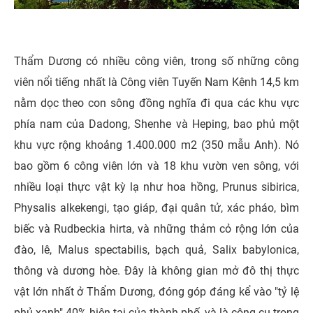
Thẩm Dương có nhiều công viên, trong số những công
viên nổi tiếng nhất là Công viên Tuyến Nam Kênh 14,5 km
nằm dọc theo con sông đồng nghĩa đi qua các khu vực
phía nam của Dadong, Shenhe và Heping, bao phủ một
khu vực rộng khoảng 1.400.000 m2 (350 mẫu Anh). Nó
bao gồm 6 công viên lớn và 18 khu vườn ven sông, với
nhiều loại thực vật kỳ lạ như hoa hồng, Prunus sibirica,
Physalis alkekengi, tạo giáp, đại quân tử, xác pháo, bìm
biếc và Rudbeckia hirta, và những thảm cỏ rộng lớn của
đào, lê, Malus spectabilis, bạch quả, Salix babylonica,
thông và dương hòe. Đây là không gian mở đô thị thực
vật lớn nhất ở Thẩm Dương, đóng góp đáng kể vào "tỷ lệ
phủ xanh" 40% hiện tại của thành phố, và là công cụ trong