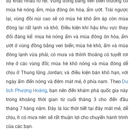
sự khác nhau rõ rệt. Vùng đồng bằng ven biển thường có
mùa hè nóng ẩm, mùa đông ôn hòa, ẩm ướt. Trái ngược
lại, vùng đồi núi cao sẽ có mùa hè khô ấm áp còn mùa
đông lại rất lạnh và khô. Điều kiện khí hậu khu vực thay
đổi đáng kể: mùa hè nóng ẩm và mùa đông ôn hòa, ẩm
ướt ở vùng đồng bằng ven biển; mùa hè khô, ấm và mùa
đông lạnh vừa phải, có mưa và thỉnh thoảng có tuyết rơi
nhẹ ở các vùng đồi; mùa hè khô nóng và mùa đông dễ
chịu ở Thung lũng Jordan; và điều kiện bán khô hạn, với
ngày ấm đến nóng và đêm mát mẻ, ở phía nam. Theo
Du
lịch Phượng Hoàng
, bạn nên đến khám phá quốc gia này
trong khoảng thời gian từ cuối tháng 3 cho đến đầu
tháng 7 hàng năm. Đây là lúc thời tiết tại đây mát mẻ, dễ
chịu, ít có mưa nên sẽ rất thuận lợi cho chuyến hành trình
của các bạn.