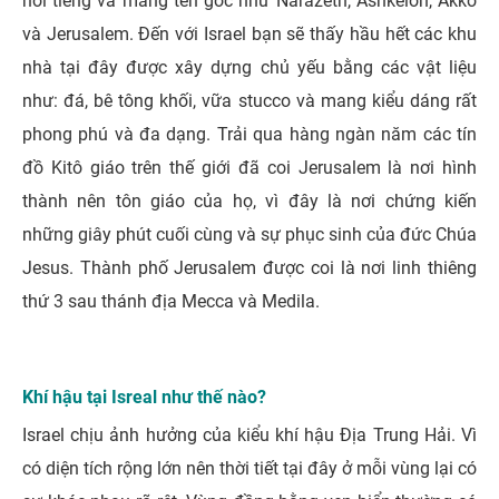
nổi tiếng và mang tên gốc như Narazeth, Ashkelon, Akko
và Jerusalem. Đến với Israel bạn sẽ thấy hầu hết các khu
nhà tại đây được xây dựng chủ yếu bằng các vật liệu
như: đá, bê tông khối, vữa stucco và mang kiểu dáng rất
phong phú và đa dạng. Trải qua hàng ngàn năm các tín
đồ Kitô giáo trên thế giới đã coi Jerusalem là nơi hình
thành nên tôn giáo của họ, vì đây là nơi chứng kiến
những giây phút cuối cùng và sự phục sinh của đức Chúa
Jesus. Thành phố Jerusalem được coi là nơi linh thiêng
thứ 3 sau thánh địa Mecca và Medila.
Khí hậu tại Isreal như thế nào?
Israel chịu ảnh hưởng của kiểu khí hậu Địa Trung Hải. Vì
có diện tích rộng lớn nên thời tiết tại đây ở mỗi vùng lại có