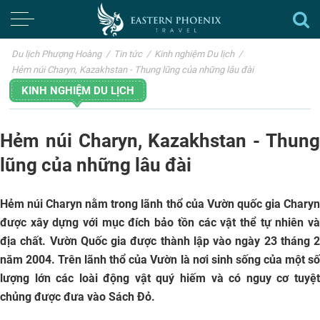
Du lịch Phượng Hoàng
/
Tin tức
/
Kinh nghiệm Du lịch
/
Hẻm núi Charyn, Kazakhstan - Thung lũng của những lâu đài
KINH NGHIỆM DU LỊCH
Hẻm núi Charyn, Kazakhstan - Thung
lũng của những lâu đài
Hẻm núi Charyn nằm trong lãnh thổ của Vườn quốc gia Charyn
được xây dựng với mục đích bảo tồn các vật thể tự nhiên và
địa chất. Vườn Quốc gia được thành lập vào ngày 23 tháng 2
năm 2004. Trên lãnh thổ của Vườn là nơi sinh sống của một số
lượng lớn các loài động vật quý hiếm và có nguy cơ tuyệt
chủng được đưa vào Sách Đỏ.