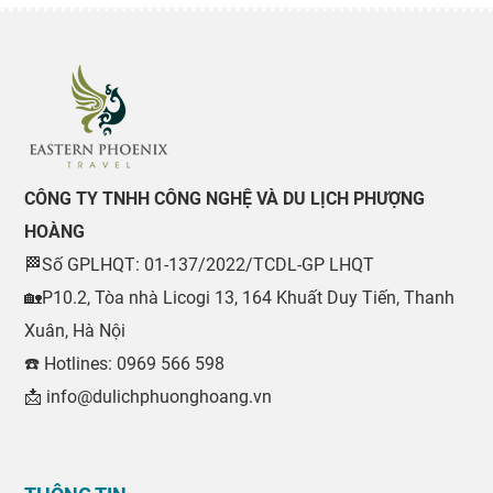
CÔNG TY TNHH CÔNG NGHỆ VÀ DU LỊCH PHƯỢNG
HOÀNG
🏁Số GPLHQT: 01-137/2022/TCDL-GP LHQT
🏡P10.2, Tòa nhà Licogi 13, 164 Khuất Duy Tiến, Thanh
Xuân, Hà Nội
☎️ Hotlines: 0969 566 598
📩 info@dulichphuonghoang.vn