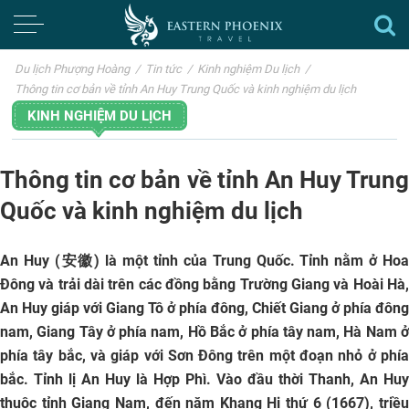
Du lịch Phượng Hoàng
/
Tin tức
/
Kinh nghiệm Du lịch
/
Thông tin cơ bản về tỉnh An Huy Trung Quốc và kinh nghiệm du lịch
KINH NGHIỆM DU LỊCH
Thông tin cơ bản về tỉnh An Huy Trung
Quốc và kinh nghiệm du lịch
An Huy (安徽) là một tỉnh của Trung Quốc. Tỉnh nằm ở Hoa
Đông và trải dài trên các đồng bằng Trường Giang và Hoài Hà,
An Huy giáp với Giang Tô ở phía đông, Chiết Giang ở phía đông
nam, Giang Tây ở phía nam, Hồ Bắc ở phía tây nam, Hà Nam ở
phía tây bắc, và giáp với Sơn Đông trên một đoạn nhỏ ở phía
bắc. Tỉnh lị An Huy là Hợp Phì. Vào đầu thời Thanh, An Huy
thuộc tỉnh Giang Nam, đến năm Khang Hi thứ 6 (1667), triều