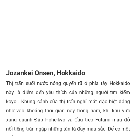
Jozankei Onsen, Hokkaido
Thị trấn suối nước nóng quyến rũ ở phía tây Hokkaido
này là điểm đến yêu thích của những người tìm kiếm
koyo . Khung cảnh của thị trấn nghỉ mát đặc biệt đáng
nhớ vào khoảng thời gian này trong năm, khi khu vực
xung quanh Đập Hoheikyo và Cầu treo Futami màu đỏ
nổi tiếng tràn ngập những tán lá đầy màu sắc. Để có một