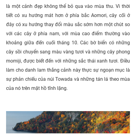
là một cảnh đẹp không thể bỏ qua vào mùa thu. Vì thời
tiết có xu hướng mát hơn ở phía bắc Aomori, cây cối ở
đây có xu hướng thay đổi màu sắc sớm hơn một chút so
với các cây ở phía nam, với mùa cao điểm thường vào
khoảng giữa đến cuối tháng 10. Các bờ biển có những
cây sồi chuyển sang màu vàng tươi và những cây phong
momiji, được biết đến với những sắc thái xanh tươi. Điều
làm cho danh lam thắng cảnh này thực sự ngoạn mục là
sự phản chiếu của núi Towada và những tán lá theo mùa
của nó trên mặt hồ tĩnh lặng.