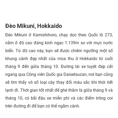
Đèo Mikuni, Hokkaido
Đèo Mikuni ở Kamishihoro, chạy dọc theo Quốc lộ 273,
nằm ở độ cao đáng kinh ngạc 1.139m so với mực nước
biển. Từ độ cao này, bạn sẽ được chiêm ngưỡng một số
khung cảnh đẹp nhất của mùa thu ở Hokkaido từ cuối
tháng 9 đến giữa tháng 10. Đường lái xe tuyệt đẹp cắt
ngang qua Công viên Quốc gia Daisetsuzan, nơi bạn cũng
sẽ tìm thấy vô số loại cây thay đổi màu sắc khi thời tiết
lạnh đi. Thời gian tốt nhất để ghé thăm là giữa tháng 9 và
tháng 10, có bãi đậu xe miễn phí và các điểm trông coi
trên đường đi để bạn có thể ngắm cảnh.