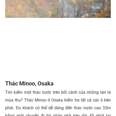
Thác Minoo, Osaka
Tìm kiếm một thác nước trên bối cảnh của những tán lá
mùa thu? Thác Minoo ở Osaka kiểm tra tất cả các ô bên
phải. Du khách có thể dễ dàng đến thác nước cao 33m
bằng một chuyến đi bộ nhàn nhã kéo dài 45 phút tại