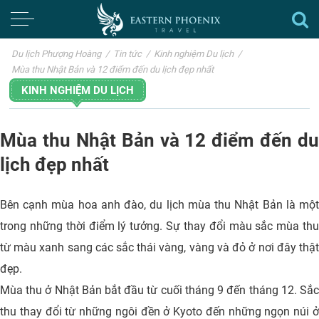
Du lịch Phượng Hoàng
/
Tin tức
/
Kinh nghiệm Du lịch
/
Mùa thu Nhật Bản và 12 điểm đến du lịch đẹp nhất
KINH NGHIỆM DU LỊCH
Mùa thu Nhật Bản và 12 điểm đến du
lịch đẹp nhất
Bên cạnh mùa hoa anh đào, du lịch mùa thu Nhật Bản là một
trong những thời điểm lý tưởng. Sự thay đổi màu sắc mùa thu
từ màu xanh sang các sắc thái vàng, vàng và đỏ ở nơi đây thật
đẹp.
Mùa thu ở Nhật Bản bắt đầu từ cuối tháng 9 đến tháng 12. Sắc
thu thay đổi từ những ngôi đền ở Kyoto đến những ngọn núi ở