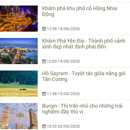
Khám phá khu phố cổ Hồng Nhai
Động
12:38 19/06/2026
Khám Phá Yên Đài - Thành phố cảnh
xinh đẹp nhất định phải đến
12:03 19/06/2026
Hồ Sayram - Tuyệt tác giữa nắng gió
Tân Cương
11:58 15/04/2026
Burqin - Thị trấn nhỏ cho những trải
nghiệm đầy thú vị
10:32 02/04/2026