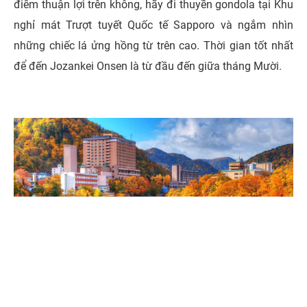
điểm thuận lợi trên không, hãy đi thuyền gondola tại Khu
nghỉ mát Trượt tuyết Quốc tế Sapporo và ngắm nhìn
những chiếc lá ửng hồng từ trên cao. Thời gian tốt nhất
để đến Jozankei Onsen là từ đầu đến giữa tháng Mười.