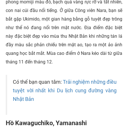
phong momiji màu đỏ, bạch quả vàng rực rỡ và tất nhiên,
con nai cúi đầu nổi tiếng. Ở giữa Công viên Nara, bạn sẽ
bắt gặp Ukimido, một gian hàng bằng gỗ tuyệt đẹp trông
như thể nó đang nổi trên mặt nước. Địa điểm đặc biệt
này đặc biệt đẹp vào mùa thu Nhật Bản khi những tán lá
đầy màu sắc phản chiếu trên mặt ao, tạo ra một ảo ảnh
quang học bắt mắt. Mùa cao điểm ở Nara kéo dài từ giữa
tháng 11 đến tháng 12.
Có thể bạn quan tâm:
Trải nghiệm những điều
tuyệt vời nhất khi Du lịch cung đường vàng
Nhật Bản
Hồ Kawaguchiko, Yamanashi