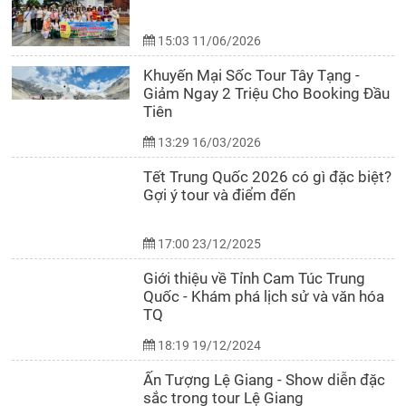
15:03 11/06/2026
Khuyến Mại Sốc Tour Tây Tạng -
Giảm Ngay 2 Triệu Cho Booking Đầu
Tiên
13:29 16/03/2026
Tết Trung Quốc 2026 có gì đặc biệt?
Gợi ý tour và điểm đến
17:00 23/12/2025
Giới thiệu về Tỉnh Cam Túc Trung
Quốc - Khám phá lịch sử và văn hóa
TQ
18:19 19/12/2024
Ấn Tượng Lệ Giang - Show diễn đặc
sắc trong tour Lệ Giang