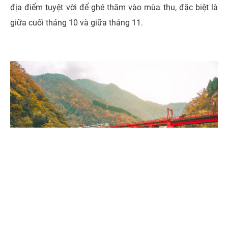
địa điểm tuyệt vời để ghé thăm vào mùa thu, đặc biệt là
giữa cuối tháng 10 và giữa tháng 11.