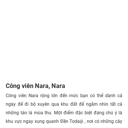
Công viên Nara, Nara
Công viên Nara rộng lớn đến mức bạn có thể dành cả
ngày để đi bộ xuyên qua khu đất để ngắm nhìn tất cả
những tán lá mùa thu. Một điểm đặc biệt đáng chú ý là
khu vực ngay xung quanh Đền Todaiji , nơi có những cây