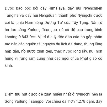
Được bao bọc bởi dãy Himalaya, dãy núi Nyenchhen
Tanglha và dãy núi Hengduan, thành phố Nyingchi được
coi là 'phía Nam sông Dương Tử' của Tây Tạng. Nằm ở
hạ lưu sông Yarlung Tsangpo, nó có độ cao trung bình
khoảng 9.843 feet. Vị trí địa lý độc đáo của nó góp phần
tạo nên các nguồn tài nguyên du lịch đa dạng, thung lũng
hấp dẫn, hồ nước xinh đẹp, thác nước lộng lẫy, núi non
hùng vĩ, rừng rậm cũng như các ngôi chùa Phật giáo cổ
kính.
Điểm thu hút được đề xuất nhiều nhất ở Nyingchi nên là
Sông Yarlung Tsangpo. Với chiều dài hơn 1.278 dặm, đây