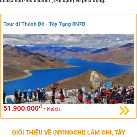
Lhasa hơn 400 kilômét (248 dặm) về phía đông.
Tour đi Thành Đô - Tây Tạng 8N7Đ
đ
51.900.000
/ khách
GIỚI THIỆU VỀ (NYINGCHI) LÂM CHI, TÂY