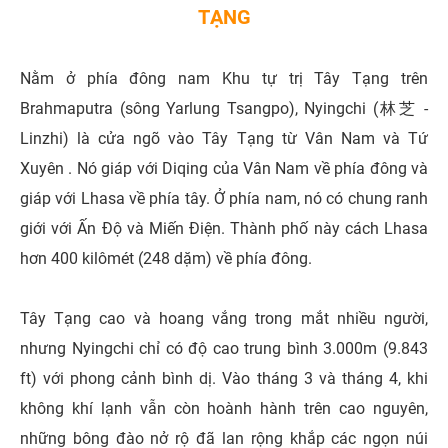
TẠNG
Nằm ở phía đông nam Khu tự trị Tây Tạng trên
Brahmaputra (sông Yarlung Tsangpo), Nyingchi (林芝 -
Linzhi) là cửa ngõ vào Tây Tạng từ Vân Nam và Tứ
Xuyên . Nó giáp với Diqing của Vân Nam về phía đông và
giáp với Lhasa về phía tây. Ở phía nam, nó có chung ranh
giới với Ấn Độ và Miến Điện. Thành phố này cách Lhasa
hơn 400 kilômét (248 dặm) về phía đông.
Tây Tạng cao và hoang vắng trong mắt nhiều người,
nhưng Nyingchi chỉ có độ cao trung bình 3.000m (9.843
ft) với phong cảnh bình dị. Vào tháng 3 và tháng 4, khi
không khí lạnh vẫn còn hoành hành trên cao nguyên,
những bông đào nở rộ đã lan rộng khắp các ngọn núi