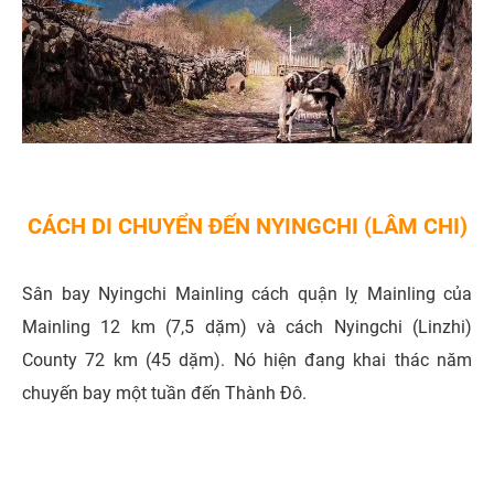
CÁCH DI CHUYỂN ĐẾN NYINGCHI (LÂM CHI)
Sân bay Nyingchi Mainling cách quận lỵ Mainling của
Mainling 12 km (7,5 dặm) và cách Nyingchi (Linzhi)
County 72 km (45 dặm). Nó hiện đang khai thác năm
chuyến bay một tuần đến Thành Đô.