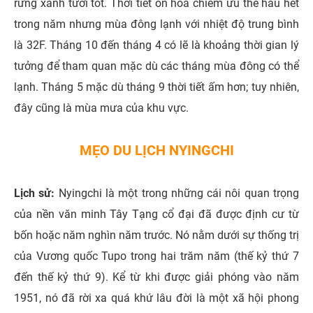
rừng xanh tươi tốt. Thời tiết ôn hòa chiếm ưu thế hầu hết
trong năm nhưng mùa đông lạnh với nhiệt độ trung bình
là 32F. Tháng 10 đến tháng 4 có lẽ là khoảng thời gian lý
tưởng để tham quan mặc dù các tháng mùa đông có thể
lạnh. Tháng 5 mặc dù tháng 9 thời tiết ấm hơn; tuy nhiên,
đây cũng là mùa mưa của khu vực.
MẸO DU LỊCH NYINGCHI
Lịch sử:
Nyingchi là một trong những cái nôi quan trọng
của nền văn minh Tây Tạng cổ đại đã được định cư từ
bốn hoặc năm nghìn năm trước. Nó nằm dưới sự thống trị
của Vương quốc Tupo trong hai trăm năm (thế kỷ thứ 7
đến thế kỷ thứ 9). Kể từ khi được giải phóng vào năm
1951, nó đã rời xa quá khứ lâu đời là một xã hội phong