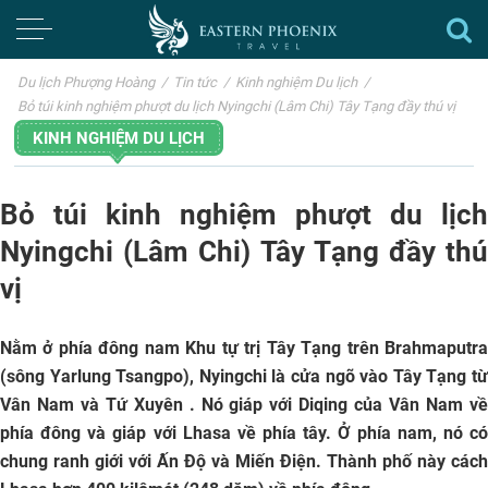
Du lịch Phượng Hoàng
/
Tin tức
/
Kinh nghiệm Du lịch
/
Bỏ túi kinh nghiệm phượt du lịch Nyingchi (Lâm Chi) Tây Tạng đầy thú vị
KINH NGHIỆM DU LỊCH
Bỏ túi kinh nghiệm phượt du lịch
Nyingchi (Lâm Chi) Tây Tạng đầy thú
vị
Nằm ở phía đông nam Khu tự trị Tây Tạng trên Brahmaputra
(sông Yarlung Tsangpo), Nyingchi là cửa ngõ vào Tây Tạng từ
Vân Nam và Tứ Xuyên . Nó giáp với Diqing của Vân Nam về
phía đông và giáp với Lhasa về phía tây. Ở phía nam, nó có
chung ranh giới với Ấn Độ và Miến Điện. Thành phố này cách