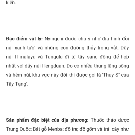
kiến.
Đặc điểm vật lý:
Nyingchi được chú ý nhờ địa hình đồi
núi xanh tươi và những con đường thủy trong vắt. Dãy
núi Himalaya và Tangula đi từ tây sang đông để hợp
nhất với dãy núi Hengduan. Do có nhiều thung lũng sông
và hẻm núi, khu vực này đôi khi được gọi là 'Thụy Sĩ của
Tây Tạng'.
Sản phẩm đặc biệt của địa phương:
Thuốc thảo dược
Trung Quốc; Bát gỗ Menba; đồ tre; đồ gốm và trái cây như