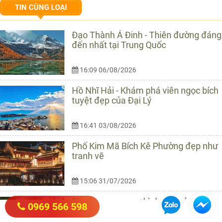
TIN CÙNG LOẠI
Đạo Thành Á Đinh - Thiên đường đáng
đến nhất tại Trung Quốc
16:09 06/08/2026
Hồ Nhĩ Hải - Khám phá viên ngọc bích
tuyệt đẹp của Đại Lý
16:41 03/08/2026
Phố Kim Mã Bích Kê Phường đẹp như
tranh vẽ
15:06 31/07/2026
Thưởng ngoạn sự bình yên của Sa
0969 566 598
Khê cổ trấn