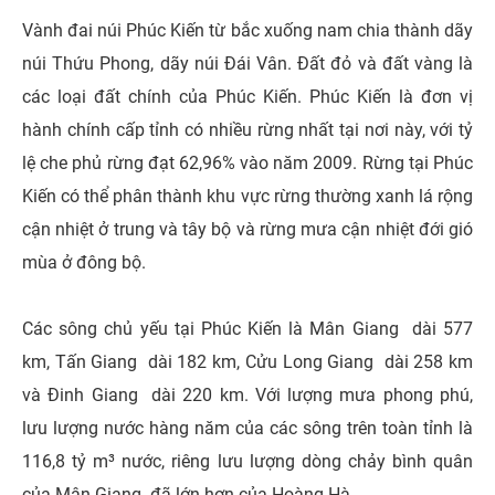
Vành đai núi Phúc Kiến từ bắc xuống nam chia thành dãy
núi Thứu Phong, dãy núi Đái Vân. Đất đỏ và đất vàng là
các loại đất chính của Phúc Kiến. Phúc Kiến là đơn vị
hành chính cấp tỉnh có nhiều rừng nhất tại nơi này, với tỷ
lệ che phủ rừng đạt 62,96% vào năm 2009. Rừng tại Phúc
Kiến có thể phân thành khu vực rừng thường xanh lá rộng
cận nhiệt ở trung và tây bộ và rừng mưa cận nhiệt đới gió
mùa ở đông bộ.
Các sông chủ yếu tại Phúc Kiến là Mân Giang dài 577
km, Tấn Giang dài 182 km, Cửu Long Giang dài 258 km
và Đinh Giang dài 220 km. Với lượng mưa phong phú,
lưu lượng nước hàng năm của các sông trên toàn tỉnh là
116,8 tỷ m³ nước, riêng lưu lượng dòng chảy bình quân
của Mân Giang đã lớn hơn của Hoàng Hà.