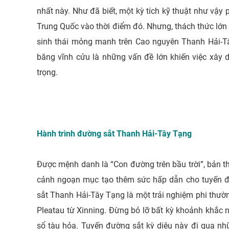
nhất này. Như đã biết, một kỳ tích kỹ thuật như vậy p
Trung Quốc vào thời điểm đó. Nhưng, thách thức lớn 
sinh thái mỏng manh trên Cao nguyên Thanh Hải-Tây
băng vĩnh cửu là những vấn đề lớn khiến việc xây
trọng.
Hành trình đường sắt Thanh Hải-Tây Tạng
Được mệnh danh là “Con đường trên bầu trời”, bản th
cảnh ngoạn mục tạo thêm sức hấp dẫn cho tuyến đ
sắt Thanh Hải-Tây Tạng là một trải nghiệm phi thường,
Pleatau từ Xinning. Đừng bỏ lỡ bất kỳ khoảnh khắc 
sổ tàu hỏa. Tuyến đường sắt kỳ diệu này đi qua n