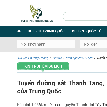
DU LỊCH TRUNG QUỐC
DU LỊCH QUỐC TẾ
Du lịch Phượng Hoàng
/
Tin tức
/
Kinh nghiệm Du lịch
/
Tuyến đ
KINH NGHIỆM DU LỊCH
Tuyến đường sắt Thanh Tạng, 
của Trung Quốc
Kéo dài 1.956km trên cao nguyên Thanh Hải-Tây Tạ