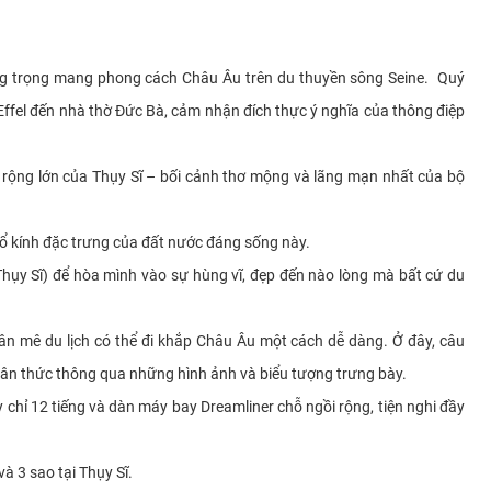
g trọng mang phong cách Châu Âu trên du thuyền sông Seine. Quý
fel đến nhà thờ Đức Bà, cảm nhận đích thực ý nghĩa của thông điệp
ộng lớn của Thụy Sĩ – bối cảnh thơ mộng và lãng mạn nhất của bộ
ổ kính đặc trưng của đất nước đáng sống này.
hụy Sĩ) để hòa mình vào sự hùng vĩ, đẹp đến nào lòng mà bất cứ du
 mê du lịch có thể đi khắp Châu Âu một cách dễ dàng. Ở đây, câu
hân thức thông qua những hình ảnh và biểu tượng trưng bày.
hỉ 12 tiếng và dàn máy bay Dreamliner chỗ ngồi rộng, tiện nghi đầy
 3 sao tại Thụy Sĩ.