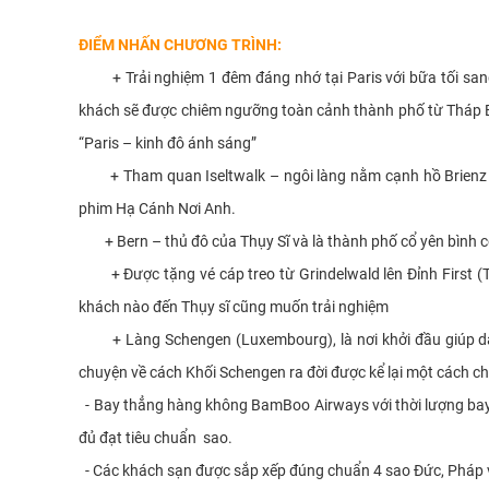
ĐIỂM NHẤN CHƯƠNG TRÌNH:
+ Trải nghiệm 1 đêm đáng nhớ tại Paris với bữa tối san
khách sẽ được chiêm ngưỡng toàn cảnh thành phố từ Tháp Ef
“Paris – kinh đô ánh sáng”
+ Tham quan Iseltwalk – ngôi làng nằm cạnh hồ Brienz r
phim Hạ Cánh Nơi Anh.
+ Bern – thủ đô của Thụy Sĩ và là thành phố cổ yên bình c
+ Được tặng vé cáp treo từ Grindelwald lên Đỉnh First (T
khách nào đến Thụy sĩ cũng muốn trải nghiệm
+ Làng Schengen (Luxembourg), là nơi khởi đầu giúp dân
chuyện về cách Khối Schengen ra đời được kể lại một cách c
- Bay thẳng hàng không BamBoo Airways với thời lượng bay c
đủ đạt tiêu chuẩn sao.
- Các khách sạn được sắp xếp đúng chuẩn 4 sao Đức, Pháp và