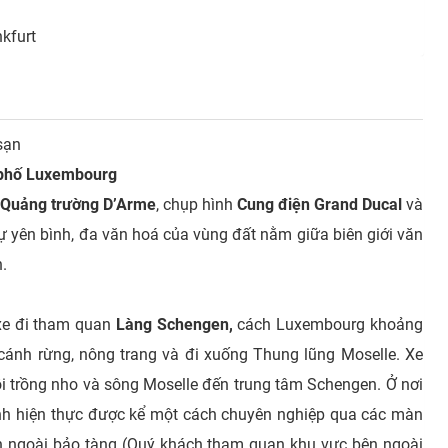
nkfurt
sạn
phố Luxembourg
Quảng trường D’Arme
, chụp hình
Cung điện Grand Ducal
và
yên bình, đa văn hoá của vùng đất nằm giữa biên giới văn
.
xe đi tham quan
Làng Schengen,
cách Luxembourg khoảng
ánh rừng, nông trang và đi xuống Thung lũng Moselle. Xe
 trồng nho và sông Moselle đến trung tâm Schengen. Ở nơi
ành hiện thực được kể một cách chuyên nghiệp qua các màn
bên ngoài bảo tàng (Quý khách tham quan khu vực bên ngoài