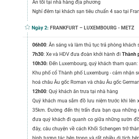
Ăn tối tại nhà hàng địa phương
Nghỉ đêm tại khách sạn tiêu chuẩn 4 sao tại Fra
Ngày 2:
FRANKFURT – LUXEMBOURG - METZ
06h00
: Ăn sáng và làm thủ tục trả phòng khách 
7h30
: Xe và HDV đưa đoàn khởi hành đi
Thành 
10h30:
Đến Luxembourg, quý khách tham quan:
Khu phố cổ Thành phố Luxemburg - cảm nhận sự 
hoá châu Âu gốc Roman và châu Âu gốc German
12h00
: Quý khách ăn trưa tại nhà hàng
Quý khách mua sắm đồ lưu niệm trước khi lên 
35km. Đường đến thị trấn đưa bạn qua những c
đưa quý khách đi quanh co giữa những sườn đồi
đây, câu chuyện về cách Khối Schengen trở th
hình tương tác bên trong và rất nhiều di tích 