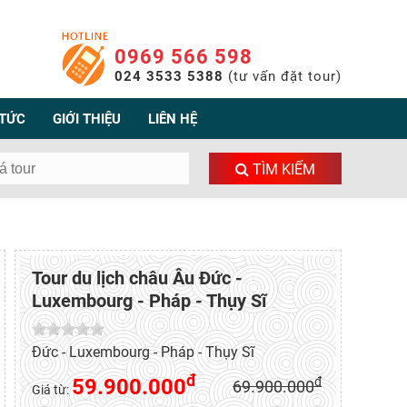
0969 566 598
024 3533 5388
(tư vấn đặt tour)
 TỨC
GIỚI THIỆU
LIÊN HỆ
TÌM KIẾM
Tour du lịch châu Âu Đức -
Luxembourg - Pháp - Thụy Sĩ
Đức - Luxembourg - Pháp - Thụy Sĩ
đ
59.900.000
đ
69.900.000
Giá từ: