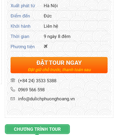
Xuất phát từ
Hà Nội
Điểm đến
Đức
Khởi hành
Liên hệ
Thời gian
9 ngày 8 đêm
Phương tiện
ĐẶT TOUR NGAY
Đặt giữ chỗ trước, thanh toán sau
(+84 24) 3533 5388
0969 566 598
info@dulichphuonghoang.vn
CHƯƠNG TRÌNH TOUR