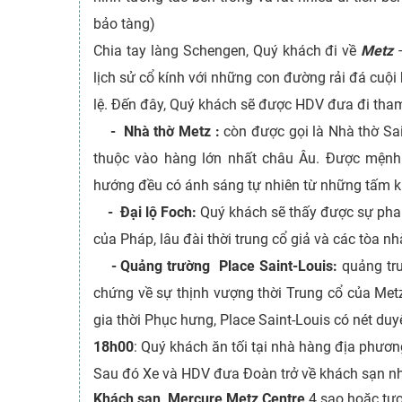
bảo tàng)
Chia tay làng Schengen, Quý khách đi về
Metz
–
lịch sử cổ kính với những con đường rải đá cuội
lệ. Đến đây, Quý khách sẽ được HDV đưa đi tha
-
Nhà thờ Metz :
còn được gọi là Nhà thờ Sai
thuộc vào hàng lớn nhất châu Âu. Được mệnh 
hướng đều có ánh sáng tự nhiên từ những tấm k
-
Đại lộ Foch:
Quý khách sẽ thấy được sự pha 
của Pháp, lâu đài thời trung cổ giả và các tòa nh
-
Quảng trường Place Saint-Louis:
quảng trư
chứng về sự thịnh vượng thời Trung cổ của Me
gia thời Phục hưng, Place Saint-Louis có nét duy
18h00
: Quý khách ăn tối tại nhà hàng địa phươn
Sau đó Xe và HDV đưa Đoàn trở về khách sạn n
Khách sạn Mercure Metz Centre
4 sao hoặc tư