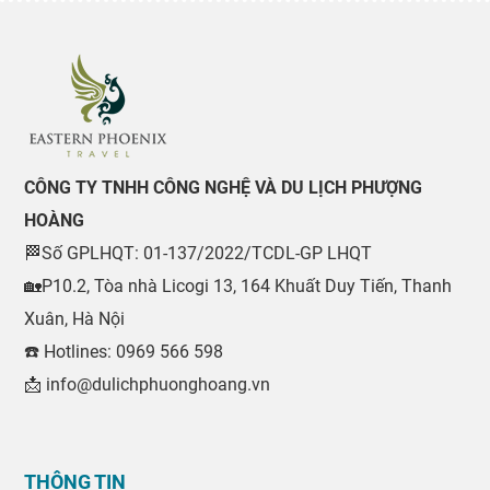
CÔNG TY TNHH CÔNG NGHỆ VÀ DU LỊCH PHƯỢNG
HOÀNG
🏁Số GPLHQT: 01-137/2022/TCDL-GP LHQT
🏡P10.2, Tòa nhà Licogi 13, 164 Khuất Duy Tiến, Thanh
Xuân, Hà Nội
☎️ Hotlines: 0969 566 598
📩 info@dulichphuonghoang.vn
THÔNG TIN