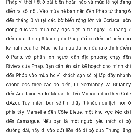
Pháp vì thời tiết ở bãi biển hoàn hảo và mùa lễ hội đang
diễn ra sôi nổi. Vào mùa hè bạn nên đến Pháp từ tháng 6
đến tháng 8 vì tại các bờ biển rộng lớn và Corisca luôn
đông đúc vào mùa này, đặc biệt là từ ngày 14 tháng 7
đến giữa tháng 8 khi người Pháp đổ xô đến bờ biển cho
kỳ nghỉ của họ. Mùa hè là mùa du lịch đang ở đỉnh điểm
ở Paris, với phần lớn người dân địa phương chạy đến
Riviera của Pháp. Bạn cần lên sẵn kế hoạch cho mình khi
đến Pháp vào mùa hè vì khách sạn sẽ bị lấp đầy nhanh
chóng dọc theo các bờ biển, từ Normandy và Britanny
đến Aquitaine và từ Marseille đến Monaco dọc theo Côte
d'Azur. Tuy nhiên, bạn sẽ tìm thấy ít khách du lịch hơn ở
phía tây Marseille đến Côte Bleue, một khu vực kéo dài
đến Camargue. Nếu bạn là một người yêu thích đi bộ
đường dài, hãy đi vào đất liền để đi bộ qua Thung lũng