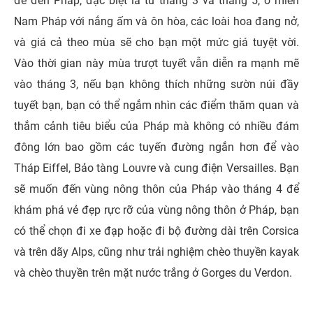
để đến Pháp, đặc biệt là từ tháng 3 và tháng 5, ở miền
Nam Pháp với nắng ấm và ôn hòa, các loài hoa đang nở,
và giá cả theo mùa sẽ cho bạn một mức giá tuyệt vời.
Vào thời gian này mùa trượt tuyết vẫn diễn ra mạnh mẽ
vào tháng 3, nếu bạn không thích những sườn núi đầy
tuyết bạn, bạn có thể ngắm nhìn các điểm thăm quan và
thắm cảnh tiêu biểu của Pháp mà không có nhiều đám
đông lớn bao gồm các tuyến đường ngắn hơn để vào
Tháp Eiffel, Bảo tàng Louvre và cung điện Versailles. Bạn
sẽ muốn đến vùng nông thôn của Pháp vào tháng 4 để
khám phá vẻ đẹp rực rỡ của vùng nông thôn ở Pháp, bạn
có thể chọn đi xe đạp hoặc đi bộ đường dài trên Corsica
và trên dãy Alps, cũng như trải nghiệm chèo thuyền kayak
và chèo thuyền trên mặt nước trắng ở Gorges du Verdon.