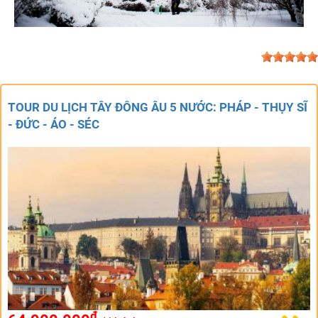
TOUR DU LỊCH TÂY ĐÔNG ÂU 5 NƯỚC: PHÁP - THỤY SĨ
- ĐỨC - ÁO - SÉC
đ