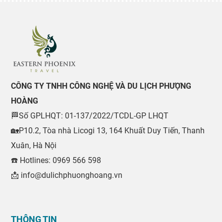
CÔNG TY TNHH CÔNG NGHỆ VÀ DU LỊCH PHƯỢNG
HOÀNG
🏁Số GPLHQT: 01-137/2022/TCDL-GP LHQT
🏡P10.2, Tòa nhà Licogi 13, 164 Khuất Duy Tiến, Thanh
Xuân, Hà Nội
☎️ Hotlines: 0969 566 598
📩 info@dulichphuonghoang.vn
THÔNG TIN