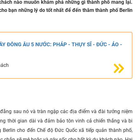
u khách nào muuốn khám phá những gì thành phố mang lại.
 cho bạn những lý do tốt nhất để đến thăm thành phố Berlin
ÂY ĐÔNG ÂU 5 NƯỚC: PHÁP - THỤY SĨ - ĐỨC - ÁO -
hách
ú đằng sau nó và tràn ngập các địa điểm và đài tưởng niệm
ng thời gian dài và đảm bảo tôn vinh cả chiến thắng và bi
g Berlin cho đến Chế độ Đức Quốc xã tiếp quản thành phố,
c chắn sẽ mê hoặc và gây sốc cho bất kỳ du khách nào. Hại