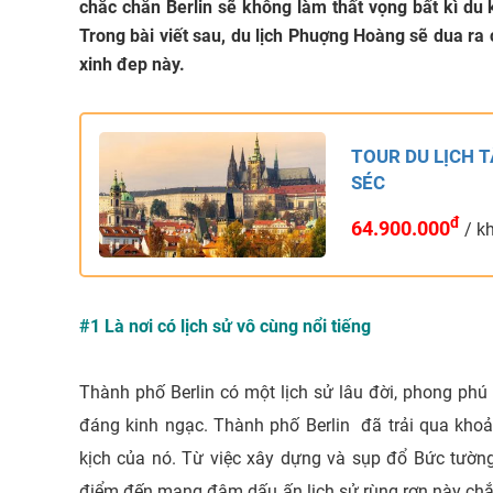
chắc chắn Berlin sẽ không làm thất vọng bất kì d
Trong bài viết sau, du lịch Phuợng Hoàng sẽ dua ra
xinh đep này.
TOUR DU LỊCH T
SÉC
đ
64.900.000
/ k
#1 Là nơi có lịch sử vô cùng nổi tiếng
Thành phố Berlin có một lịch sử lâu đời, phong ph
đáng kinh ngạc. Thành phố Berlin đã trải qua khoả
kịch của nó. Từ việc xây dựng và sụp đổ Bức tườn
điểm đến mang đậm dấu ấn lịch sử rùng rợn này chắ