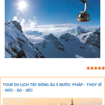
TOUR DU LỊCH TÂY ĐÔNG ÂU 5 NƯỚC: PHÁP - THỤY SĨ
- ĐỨC - ÁO - SÉC