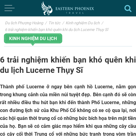
Du lịch Phượng Hoàng
/
Tin tức
/
Kinh nghiệm Du lịch
/
6 trải nghiệm khiến bạn khó quên khi du lịch Lucerne Thụy Sĩ
KINH NGHIỆM DU LỊCH
6 trải nghiệm khiến bạn khó quên khi
du lịch Lucerne Thụy Sĩ
Thành phố Lucerne ở ngay bên cạnh hồ Lucerne, nằm gọn
trong khung cảnh của miền núi tuyệt đẹp. Bên cạnh đó sẽ còn
rất nhiều điều thu hút bạn khi đến thành Phố Lucerne, những
con đường lịch sử của Khu Phố Cổ không có xe cộ qua lại, nơi
các hội quán thời trung cổ có những bức bích họa trên mặt tiền
của họ. Bạn sẽ có cảm giác mạo hiểm khi qua những cây cầu
có cây cối thời Trung cổ với những bức tranh trong vòm trần