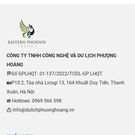
CÔNG TY TNHH CÔNG NGHỆ VÀ DU LỊCH PHƯỢNG
HOÀNG
🏁Số GPLHQT: 01-137/2022/TCDL-GP LHQT
🏡P10.2, Tòa nhà Licogi 13, 164 Khuất Duy Tiến, Thanh
Xuân, Hà Nội
☎️ Hotlines: 0969 566 598
📩 info@dulichphuonghoang.vn