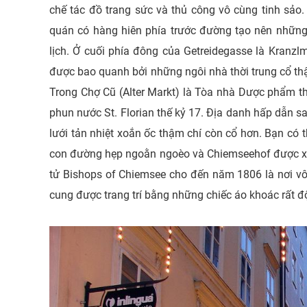
chế tác đồ trang sức và thủ công vô cùng tinh sảo.
quán có hàng hiên phía trước đường tạo nên những 
lịch. Ở cuối phía đông của Getreidegasse là Kranzlm
được bao quanh bởi những ngôi nhà thời trung cổ thậ
Trong Chợ Cũ (Alter Markt) là Tòa nhà Dược phẩm th
phun nước St. Florian thế kỷ 17. Địa danh hấp dẫn s
lưới tản nhiệt xoắn ốc thậm chí còn cổ hơn. Bạn c
con đường hẹp ngoằn ngoèo và Chiemseehof được xâ
tử Bishops of Chiemsee cho đến năm 1806 là nơi v
cung được trang trí bằng những chiếc áo khoác rất độ