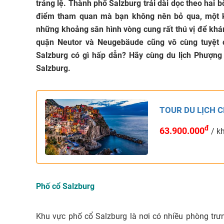
tráng lệ. Thành phố Salzburg trải dài dọc theo hai
điểm tham quan mà bạn không nên bỏ qua, một k
những khoảng sân hình vòng cung rất thú vị để khá
quận Neutor và Neugebäude cũng vô cùng tuyệt c
Salzburg có gì hấp dẫn? Hãy cùng du lịch Phượng
Salzburg.
TOUR DU LỊCH C
đ
63.900.000
/ k
Phố cổ Salzburg
Khu vực phố cổ Salzburg là nơi có nhiều phòng tr