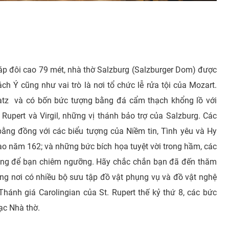
tháp đôi cao 79 mét, nhà thờ Salzburg (Salzburger Dom) được
h Ý cũng như vai trò là nơi tổ chức lễ rửa tội của Mozart.
latz và có bốn bức tượng bằng đá cẩm thạch khổng lồ với
upert và Virgil, những vị thánh bảo trợ của Salzburg. Các
ằng đồng với các biểu tượng của Niềm tin, Tình yêu và Hy
ào năm 162; và những bức bích họa tuyệt vời trong hầm, các
đáng để bạn chiêm ngưỡng. Hãy chắc chắn bạn đã đến thăm
g nơi có nhiều bộ sưu tập đồ vật phụng vụ và đồ vật nghệ
hánh giá Carolingian của St. Rupert thế kỷ thứ 8, các bức
ạc Nhà thờ.