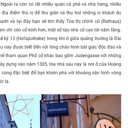
 Ngoài ra còn có rất nhiều quán cà phê và nhà hàng, nhiều
địa điểm thú vị để thư giãn và thu hút những vị khách du
arkt và tại đây bạn sẽ tìm thấy Tòa thị chính cũ (Rathaus)
m chí còn cổ kính hơn, một số tào nhà cổ cao tới năm tầng.
ế kỷ 13 (Hofapotheke) trong khi ở giữa quảng trường là Đài
au này được biết đến với lòng chảo hình bát giác độc đáo và
ó thể tham quan Phố cổ khác bao gồm Judengasse với những
y dựng vào năm 1305, tòa nhà sau này là nơi ở của Hoàng
ô cùng đặc biệt để bạn khám phá với khoảng sân hình vòng
c lạ.