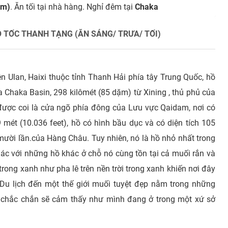
km)
. Ăn tối tại nhà hàng. Nghỉ đêm tại
Chaka
O TỐC THANH TẠNG (ĂN SÁNG/ TRƯA/ TỐI)
n Ulan, Haixi thuộc tỉnh Thanh Hải phía tây Trung Quốc, hồ
 Chaka Basin, 298 kilômét (85 dặm) từ Xining , thủ phủ của
được coi là cửa ngõ phía đông của Lưu vực Qaidam, nơi có
mét (10.036 feet), hồ có hình bầu dục và có diện tích 105
ười lần.của Hàng Châu. Tuy nhiên, nó là hồ nhỏ nhất trong
c với những hồ khác ở chỗ nó cùng tồn tại cả muối rắn và
trong xanh như pha lê trên nền trời trong xanh khiến nơi đây
Du lịch đến một thế giới muối tuyệt đẹp nằm trong những
h chắc chắn sẽ cảm thấy như mình đang ở trong một xứ sở