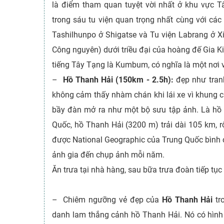
là điểm tham quan tuyệt vời nhất ở khu vực 
trong sáu tu viện quan trọng nhất cùng với các
Tashilhunpo ở Shigatse và Tu viện Labrang ở X
Công nguyên) dưới triều đại của hoàng đế Gia K
tiếng Tây Tạng là Kumbum, có nghĩa là một nơi v
–
Hồ Thanh Hải (150km - 2.5h):
đẹp như tran
không cảm thấy nhàm chán khi lái xe vì khung c
bầy đàn mở ra như một bộ sưu tập ảnh. Là hồ n
Quốc, hồ Thanh Hải (3200 m) trải dài 105 km, 
được National Geographic của Trung Quốc bình c
ảnh gia đến chụp ảnh mỗi năm.
Ăn trưa tại nhà hàng, sau bữa trưa đoàn tiếp tụ
– Chiêm ngưỡng vẻ đẹp của
Hồ Thanh Hải
t
danh lam thắng cảnh hồ Thanh Hải. Nó có hình