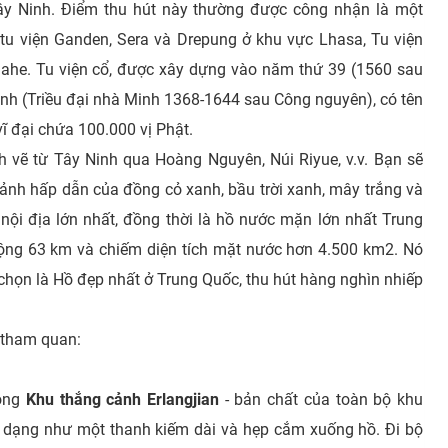
Tây Ninh. Điểm thu hút này thường được công nhận là một
 tu viện Ganden, Sera và Drepung ở khu vực Lhasa, Tu viện
iahe. Tu viện cổ, được xây dựng vào năm thứ 39 (1560 sau
inh (Triều đại nhà Minh 1368-1644 sau Công nguyên), có tên
ĩ đại chứa 100.000 vị Phật.
h vẽ từ Tây Ninh qua Hoàng Nguyên, Núi Riyue, v.v. Bạn sẽ
ảnh hấp dẫn của đồng cỏ xanh, bầu trời xanh, mây trắng và
ội địa lớn nhất, đồng thời là hồ nước mặn lớn nhất Trung
rộng 63 km và chiếm diện tích mặt nước hơn 4.500 km2. Nó
họn là Hồ đẹp nhất ở Trung Quốc, thu hút hàng nghìn nhiếp
c tham quan:
rong
Khu thắng cảnh Erlangjian
- bản chất của toàn bộ khu
 dạng như một thanh kiếm dài và hẹp cắm xuống hồ. Đi bộ