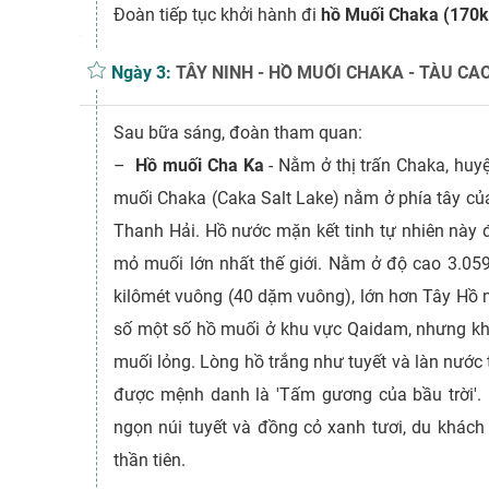
Đoàn tiếp tục khởi hành đi
hồ Muối Chaka (170
Ngày 3:
TÂY NINH - HỒ MUỐI CHAKA - TÀU CA
Sau bữa sáng, đoàn tham quan:
–
Hồ muối Cha Ka
- Nằm ở thị trấn Chaka, huyệ
muối Chaka (Caka Salt Lake) nằm ở phía tây của
Thanh Hải. Hồ nước mặn kết tinh tự nhiên này 
mỏ muối lớn nhất thế giới. Nằm ở độ cao 3.059 
kilômét vuông (40 dặm vuông), lớn hơn Tây Hồ m
số một số hồ muối ở khu vực Qaidam, nhưng khá
muối lỏng. Lòng hồ trắng như tuyết và làn nước 
được mệnh danh là 'Tấm gương của bầu trời'. 
ngọn núi tuyết và đồng cỏ xanh tươi, du khác
thần tiên.