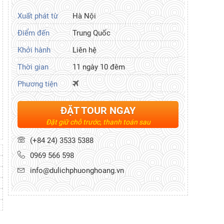
Xuất phát từ
Hà Nội
Điểm đến
Trung Quốc
Khởi hành
Liên hệ
Thời gian
11 ngày 10 đêm
Phương tiện
ĐẶT TOUR NGAY
Đặt giữ chỗ trước, thanh toán sau
(+84 24) 3533 5388
0969 566 598
info@dulichphuonghoang.vn