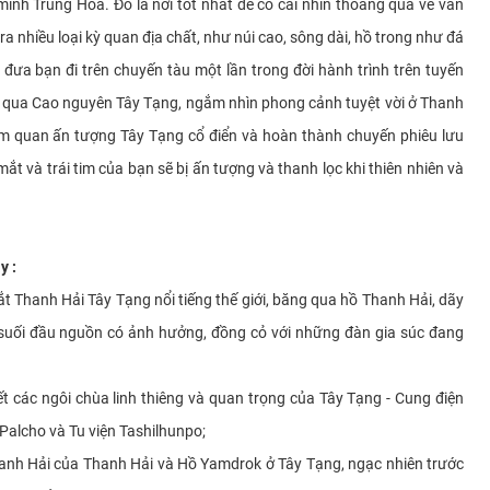
minh Trung Hoa. Đó là nơi tốt nhất để có cái nhìn thoáng qua về văn
 nhiều loại kỳ quan địa chất, như núi cao, sông dài, hồ trong như đá
 đưa bạn đi trên chuyến tàu một lần trong đời hành trình trên tuyến
g qua Cao nguyên Tây Tạng, ngắm nhìn phong cảnh tuyệt vời ở Thanh
am quan ấn tượng Tây Tạng cổ điển và hoàn thành chuyến phiêu lưu
mắt và trái tim của bạn sẽ bị ấn tượng và thanh lọc khi thiên nhiên và
y :
t Thanh Hải Tây Tạng nổi tiếng thế giới, băng qua hồ Thanh Hải, dãy
g suối đầu nguồn có ảnh hưởng, đồng cỏ với những đàn gia súc đang
ết các ngôi chùa linh thiêng và quan trọng của Tây Tạng - Cung điện
 Palcho và Tu viện Tashilhunpo;
anh Hải của Thanh Hải và Hồ Yamdrok ở Tây Tạng, ngạc nhiên trước