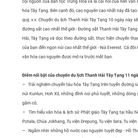
cội nguồn của dân tộc Trung Hoa và là cái nôi của nền văn 
hóa Tây Tạng. Bên cạnh đó, cao nguyên cao nhất này đã tạo ra
quý, v.v. Chuyến du lịch Thanh Hải Tây Tạng 10 ngày này sẽ
đường sắt cao nhất thế giới - Đường sắt Thanh Hải Tây Tạn
Hải, Tây Tạng và dọc theo đường sắt, thực hiện chuyến th
của bạn đến ngọn núi cao nhất thế giới - Núi Everest. Cả đôi 
văn hóa cao nguyên được mở ra trước mắt bạn.
Điểm nổi bật của chuyến du lịch Thanh Hải Tây Tạng 11 ngà
–
Trải nghiệm chuyến tàu hỏa Tây Tạng trên tuyến đường sắ
núi Kunlun, Hoh Xil, những đỉnh núi phủ tuyết, những dòn
gặm cỏ;
–
Tìm hiểu văn hóa & lịch sử Phật giáo Tây Tạng tại hầu h
Potala, Chùa Jokhang, Tu viện Drepung, Tu viện Sera, Tu viện
–
Ngắm nhìn những hồ nước cao nguyên tuyệt đẹp - Hồ Th