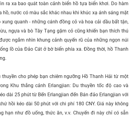
n ra xa bao quát toàn cảnh biển hồ tựa biển khơi. Do hàm
a hồ, nước có màu sắc khác nhau khi khúc xạ ánh sáng mặt
ẹp xung quanh - những cánh đồng cỏ và hoa cải dầu bất tận,
ừu, ngựa và bò Tây Tạng gặm cỏ cũng khiến bạn thích thú
ẽ được ngắm nhìn khung cảnh quyến rũ của những ngọn núi
ổng lồ của Đảo Cát ở bờ biển phía xa. Đồng thời, hồ Thanh
ng.
u thuyền cho phép bạn chiêm ngưỡng Hồ Thanh Hải từ một
trong Khu thắng cảnh Erlangjian: Du thuyền tốc độ cao và
o dài 25 phút từ Bến Erlangjian đến Bán đảo Erlangjian với
khứ hồi kéo dài 50 phút với chi phí 180 CNY. Giá này không
g hạn như đồ uống, thức ăn, v.v. Chuyến đi này chỉ có sẵn