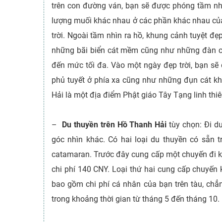
trên con đường ván, bạn sẽ được phóng tầm nhì
lượng muối khác nhau ở các phần khác nhau củ
trời. Ngoài tầm nhìn ra hồ, khung cảnh tuyệt đ
những bãi biển cát mềm cũng như những đàn c
đến mức tối đa. Vào một ngày đẹp trời, bạn s
phủ tuyết ở phía xa cũng như những đụn cát kh
Hải là một địa điểm Phật giáo Tây Tạng linh thiê
–
Du thuyền trên Hồ Thanh Hải
tùy chọn: Đi d
góc nhìn khác. Có hai loại du thuyền có sẵn 
catamaran. Trước đây cung cấp một chuyến đi ké
chi phí 140 CNY. Loại thứ hai cung cấp chuyến 
bao gồm chi phí cá nhân của bạn trên tàu, chẳn
trong khoảng thời gian từ tháng 5 đến tháng 10.