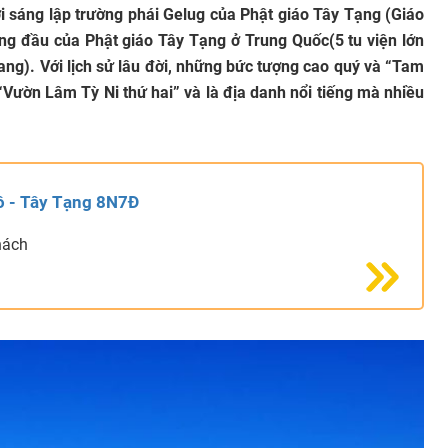
ời sáng lập trường phái Gelug của Phật giáo Tây Tạng (Giáo
àng đầu của Phật giáo Tây Tạng ở Trung Quốc(5 tu viện lớn
ang). Với lịch sử lâu đời, những bức tượng cao quý và “Tam
“Vườn Lâm Tỳ Ni thứ hai” và là địa danh nổi tiếng mà nhiều
ô - Tây Tạng 8N7Đ
hách