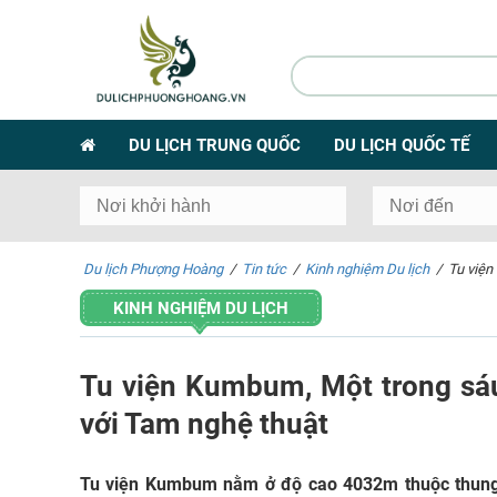
DU LỊCH TRUNG QUỐC
DU LỊCH QUỐC TẾ
Du lịch Phượng Hoàng
/
Tin tức
/
Kinh nghiệm Du lịch
/
Tu viện
KINH NGHIỆM DU LỊCH
Tu viện Kumbum, Một trong sáu 
với Tam nghệ thuật
Tu viện Kumbum nằm ở độ cao 4032m thuộc thung l