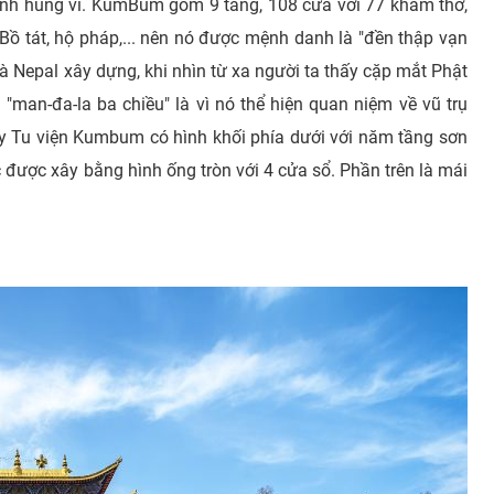
cảnh hùng vĩ. KumBum gồm 9 tầng, 108 cửa với 77 khám thờ,
Bồ tát, hộ pháp,... nên nó được mệnh danh là "đền thập vạn
 Nepal xây dựng, khi nhìn từ xa người ta thấy cặp mắt Phật
"man-đa-la ba chiều" là vì nó thể hiện quan niệm về vũ trụ
ấy Tu viện Kumbum có hình khối phía dưới với năm tầng sơn
 được xây bằng hình ống tròn với 4 cửa sổ. Phần trên là mái
.