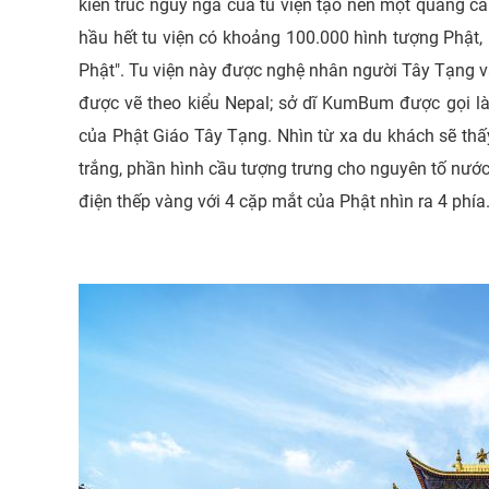
kiến trúc nguy nga của tu viện tạo nên một quang 
hầu hết tu viện có khoảng 100.000 hình tượng Phật, 
Phật". Tu viện này được nghệ nhân người Tây Tạng và
được vẽ theo kiểu Nepal; sở dĩ KumBum được gọi là 
của Phật Giáo Tây Tạng. Nhìn từ xa du khách sẽ th
trắng, phần hình cầu tượng trưng cho nguyên tố nước
điện thếp vàng với 4 cặp mắt của Phật nhìn ra 4 phía