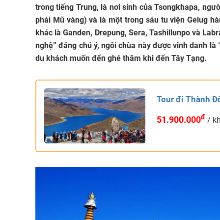
trong tiếng Trung, là nơi sinh của Tsongkhapa, ngư
phái Mũ vàng) và là một trong sáu tu viện Gelug h
khác là Ganden, Drepung, Sera, Tashillunpo và Labr
nghệ” đáng chú ý, ngôi chùa này được vinh danh là 
du khách muốn đến ghé thăm khi đến Tây Tạng.
Tour đi Thành Đ
đ
51.900.000
/ k