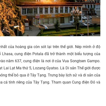
hất của hoàng gia còn sót lại trên thế giới. Nép mình ở độ
 Lhasa, cung điện Potala đã trở thành một biểu tượng của
vào năm 637, cung điện là nơi ở của Vua Songtsen Gampo.
ạt Lai Lạt Ma thứ 5, Lozang Gyatso. Là Di sản Thế giới được
ng thể bỏ qua ở Tây Tạng. Trưng bày lịch sử và di sản của
ủa cá tính riêng của Tây Tạng. Tham quan Cung điện Đỏ và