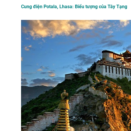
Cung điện Potala, Lhasa: Biểu tượng của Tây Tạng