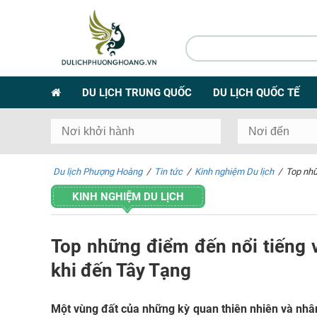
DU LỊCH TRUNG QUỐC
DU LỊCH QUỐC TẾ
Du lịch Phượng Hoàng
/
Tin tức
/
Kinh nghiệm Du lịch
/
Top nhữ
KINH NGHIỆM DU LỊCH
Top những điểm đến nổi tiếng 
khi đến Tây Tạng
Một vùng đất của những kỳ quan thiên nhiên và nhân