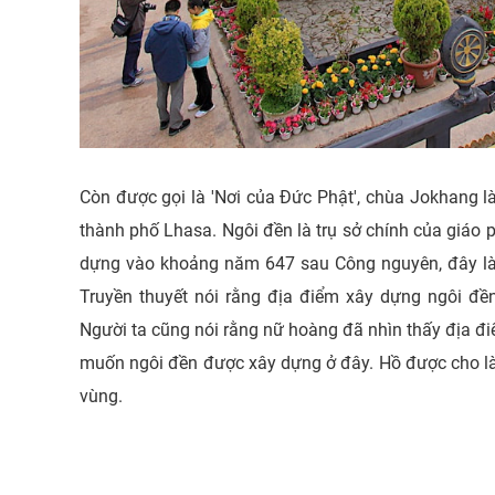
Còn được gọi là 'Nơi của Đức Phật', chùa Jokhang l
thành phố Lhasa. Ngôi đền là trụ sở chính của giáo
dựng vào khoảng năm 647 sau Công nguyên, đây là 
Truyền thuyết nói rằng địa điểm xây dựng ngôi đề
Người ta cũng nói rằng nữ hoàng đã nhìn thấy địa đi
muốn ngôi đền được xây dựng ở đây. Hồ được cho là 
vùng.