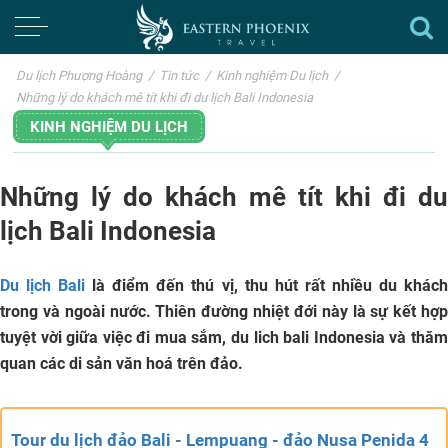
Du lịch Phượng Hoàng
/
Tin tức
/
Kinh nghiệm Du lịch
/
Những lý do khách mê tít khi đi du lịch Bali Indonesia
KINH NGHIỆM DU LỊCH
Những lý do khách mê tít khi đi du
lịch Bali Indonesia
Du lịch Bali
là điểm đến thú vị, thu hút rất nhiều du khác
trong và ngoài nước. Thiên đường nhiệt đới này là sự kết hợp
tuyệt vời giữa việc đi mua sắm,
du lich bali Indonesia
và thă
quan các di sản văn hoá trên đảo.
Tour du lịch đảo Bali - Lempuang - đảo Nusa Penida 4