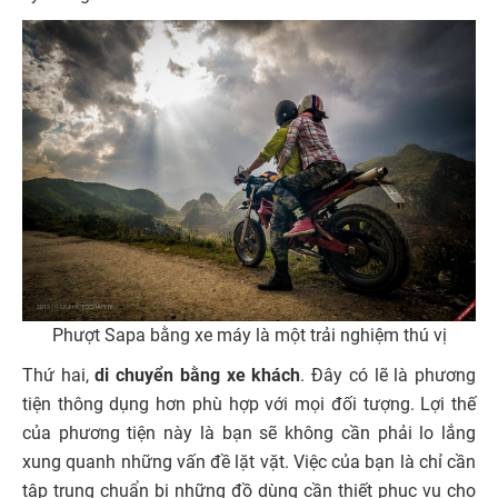
Phượt Sapa bằng xe máy là một trải nghiệm thú vị
Thứ hai,
di chuyển bằng xe khách
. Đây có lẽ là phương
tiện thông dụng hơn phù hợp với mọi đối tượng. Lợi thế
của phương tiện này là bạn sẽ không cần phải lo lắng
xung quanh những vấn đề lặt vặt. Việc của bạn là chỉ cần
tập trung chuẩn bị những đồ dùng cần thiết phục vụ cho