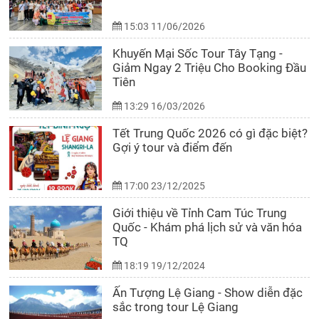
15:03 11/06/2026
Khuyến Mại Sốc Tour Tây Tạng -
Giảm Ngay 2 Triệu Cho Booking Đầu
Tiên
13:29 16/03/2026
Tết Trung Quốc 2026 có gì đặc biệt?
Gợi ý tour và điểm đến
17:00 23/12/2025
Giới thiệu về Tỉnh Cam Túc Trung
Quốc - Khám phá lịch sử và văn hóa
TQ
18:19 19/12/2024
Ấn Tượng Lệ Giang - Show diễn đặc
sắc trong tour Lệ Giang