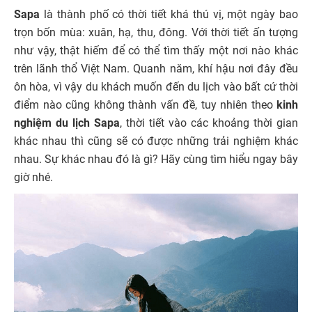
Sapa
là thành phố có thời tiết khá thú vị, một ngày bao
trọn bốn mùa: xuân, hạ, thu, đông. Với thời tiết ấn tượng
như vậy, thật hiếm để có thể tìm thấy một nơi nào khác
trên lãnh thổ Việt Nam. Quanh năm, khí hậu nơi đây đều
ôn hòa, vì vậy du khách muốn đến du lịch vào bất cứ thời
điểm nào cũng không thành vấn đề, tuy nhiên theo
kinh
nghiệm du lịch Sapa
, thời tiết vào các khoảng thời gian
khác nhau thì cũng sẽ có được những trải nghiệm khác
nhau. Sự khác nhau đó là gì? Hãy cùng tìm hiểu ngay bây
giờ nhé.