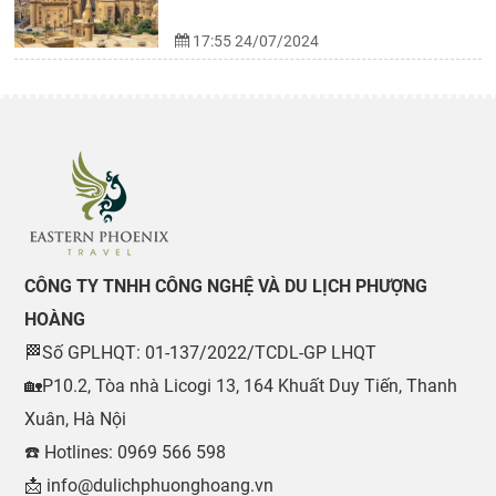
17:55 24/07/2024
CÔNG TY TNHH CÔNG NGHỆ VÀ DU LỊCH PHƯỢNG
HOÀNG
🏁Số GPLHQT: 01-137/2022/TCDL-GP LHQT
🏡P10.2, Tòa nhà Licogi 13, 164 Khuất Duy Tiến, Thanh
Xuân, Hà Nội
☎️ Hotlines: 0969 566 598
📩 info@dulichphuonghoang.vn