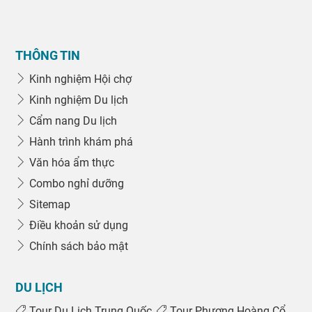
THÔNG TIN
Kinh nghiệm Hội chợ
Kinh nghiệm Du lịch
Cẩm nang Du lịch
Hành trình khám phá
Văn hóa ẩm thực
Combo nghỉ dưỡng
Sitemap
Điều khoản sử dụng
Chính sách bảo mật
DU LỊCH
Tour Du Lịch Trung Quốc
Tour Phượng Hoàng Cổ