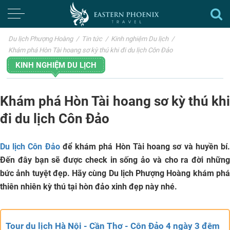
Du lịch Phượng Hoàng
/
Tin tức
/
Kinh nghiệm Du lịch
/
Khám phá Hòn Tài hoang sơ kỳ thú khi đi du lịch Côn Đảo
KINH NGHIỆM DU LỊCH
Khám phá Hòn Tài hoang sơ kỳ thú khi
đi du lịch Côn Đảo
Du lịch Côn Đảo
để khám phá
Hòn Tài
hoang sơ và huyền bí
Đến đây bạn sẽ được check in sống ảo và cho ra đời những
bức ảnh tuyệt đẹp. Hãy cùng
Du lịch Phượng Hoàng
khám ph
thiên nhiên kỳ thú tại hòn đảo xinh đẹp này nhé.
Tour du lịch Hà Nội - Cần Thơ - Côn Đảo 4 ngày 3 đêm