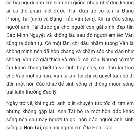
có hai người anh em sinh đôi giống nhau như đúc không
ai có thể phân biệt được. Hai đứa trẻ có tên là Đặng
Phong Tài (anh) và Đặng Trắc Vân (em). Khi ra đảo sống,
người anh Tài được gả cho người con gái xinh đẹp tên
Đào Minh Nguyệt và không lâu sau đó người em tên Vân
cũng ra đoàn tụ. Có một lần, chị dâu nhầm tưởng Vân là
chồng mình nên đã hôn chàng và chăm sóc chu đáo như
chồng. Vân đã giải thích và xin lỗi chị dâu. Nhưng có một
lần khác không biết là vô tình hay cố ý, chị dâu lại trao
cho Vân một nụ hôn. Vân lại xin lỗi chị và quyết tâm bỏ đi
đến một hòn đảo khác để sinh sống vì không muốn sống
trái luân thường đạo lý.
Ngày trở về, khi người anh biết chuyện tức tốc đi tìm em
nhưng không gặp lại. Anh Tài bỏ ra một hòn đảo khác
sống nên sau này người ta gọi hòn đảo người anh sinh
sống là
Hòn Tài
, còn nơi người em ở là Hòn Trác.