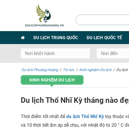
DU LỊCH TRUNG QUỐC
DU LỊCH QUỐC TẾ
Du lịch Phượng Hoàng
/
Tin tức
/
Kinh nghiệm Du lịch
/
Du lịch
KINH NGHIỆM DU LỊCH
Du lịch Thổ Nhĩ Kỳ tháng nào đẹ
Thời điểm tốt nhất để
du lịch Thổ Nhĩ Kỳ
tùy thuộc v
và 10 thời tiết ấm áp dễ chịu, với nhiệt độ từ 20 ° C 